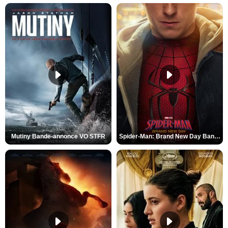
Mutiny Bande-annonce VO STFR
Spider-Man: Brand New Day Bande-annonce VO STFR