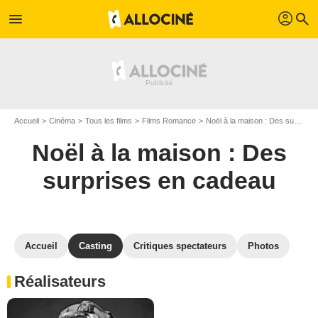
profil
menu
search
Accueil
Cinéma
Tous les films
Films Romance
Noël à la maison : Des surprises en cadeau
Noël à la maison : Des
surprises en cadeau
Accueil
Casting
Critiques spectateurs
Photos
Réalisateurs