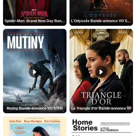
Spider-Man: Brand New Day Bande-annonce VO STFR
L'Odyssée Bande-annonce VO STFR
Mutiny Bande-annonce VO STFR
Le Triangle d'or Bande-annonce VF