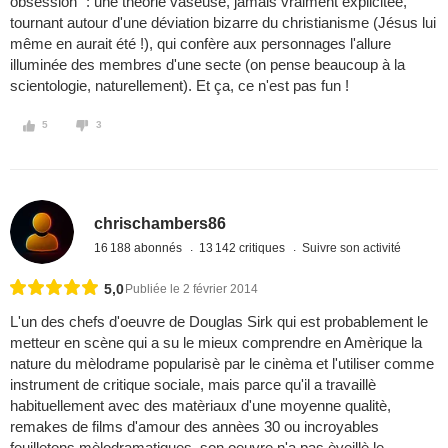
obsession" : une théorie vaseuse, jamais vraiment explicitée,
tournant autour d'une déviation bizarre du christianisme (Jésus lui
même en aurait été !), qui confère aux personnages l'allure
illuminée des membres d'une secte (on pense beaucoup à la
scientologie, naturellement). Et ça, ce n'est pas fun !
5
3
chrischambers86
16 188 abonnés
13 142 critiques
Suivre son activité
5,0
Publiée le 2 février 2014
L'un des chefs d'oeuvre de Douglas Sirk qui est probablement le
metteur en scène qui a su le mieux comprendre en Amèrique la
nature du mèlodrame popularisè par le cinèma et l'utiliser comme
instrument de critique sociale, mais parce qu'il a travaillè
habituellement avec des matèriaux d'une moyenne qualitè,
remakes de films d'amour des annèes 30 ou incroyables
feuilletons mèlodramatiques, son oeuvre n'a pas èveillè le