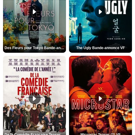
Des Fleurs pour Tokyo Bande-annonce VO STFR
The Ugly Bande-annonce VF
De la Comédie-Française Teaser (3) VF
Microstar Teaser (2) VF