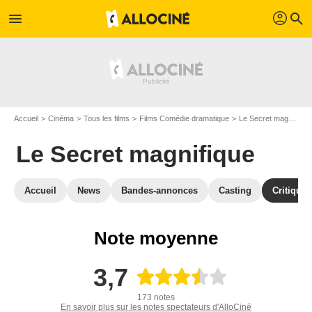
profil
menu
search
Accueil
Cinéma
Tous les films
Films Comédie dramatique
Le Secret magnifique
Le Secret magnifique
Accueil
News
Bandes-annonces
Casting
Critiques
Note moyenne
3,7
173 notes
En savoir plus sur les notes spectateurs d'AlloCiné