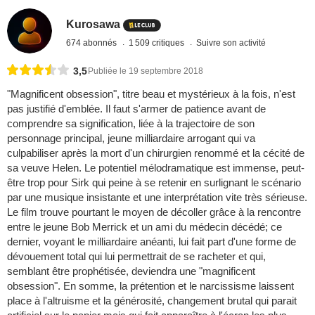
Kurosawa
674 abonnés
1 509 critiques
Suivre son activité
3,5
Publiée le 19 septembre 2018
"Magnificent obsession", titre beau et mystérieux à la fois, n'est
pas justifié d'emblée. Il faut s'armer de patience avant de
comprendre sa signification, liée à la trajectoire de son
personnage principal, jeune milliardaire arrogant qui va
culpabiliser après la mort d'un chirurgien renommé et la cécité de
sa veuve Helen. Le potentiel mélodramatique est immense, peut-
être trop pour Sirk qui peine à se retenir en surlignant le scénario
par une musique insistante et une interprétation vite très sérieuse.
Le film trouve pourtant le moyen de décoller grâce à la rencontre
entre le jeune Bob Merrick et un ami du médecin décédé; ce
dernier, voyant le milliardaire anéanti, lui fait part d'une forme de
dévouement total qui lui permettrait de se racheter et qui,
semblant être prophétisée, deviendra une "magnificent
obsession". En somme, la prétention et le narcissisme laissent
place à l'altruisme et la générosité, changement brutal qui parait