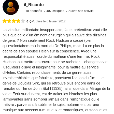
il_Ricordo
118 abonnés
407 critiques
Suivre son activité
4,0
Publiée le 6 février 2012
La vie d'un milliardaire insupportable, fat et prétentieux vaut-elle
plus que celle d'un éminent chirurgien qui a sauvé des dizaines
de gens ? Non seulement Rock Hudson a causé (bien
qu'involontairement) la mort du Dr Phillips, mais il a en plus la
cécité de son épouse Helen sur la conscience. Avec une
responsabilité aussi lourde du malheur d'une femme, Rock
Hudson tout mettre en œuvre pour se racheter. Il change sa vie,
jusqu'alors oisive et insignifiante, pour la mettre au service
d'Helen. Certains rebondissements de ce genre, aussi
invraisemblables que fabuleux, ponctuent l'action du film... Le
génie de Douglas Sirk, qui se retrouve plus encore dans ce
remake du film de John Stahl (1935), ainsi que dans Mirage de la
vie et Écrit sur du vent, est de traiter les histoires les plus
larmoyantes sans sombrer jamais dans l'emphatique ou le
mièvre : parvenant à sublimer le sujet, notamment par une
musique aux accents tumultueux et romantiques, et secoue les