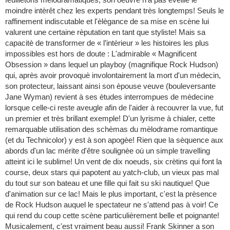
moindre intèrêt chez les experts pendant très longtemps! Seuls le
raffinement indiscutable et l'èlègance de sa mise en scène lui
valurent une certaine rèputation en tant que styliste! Mais sa
capacitè de transformer de « l’intèrieur » les histoires les plus
impossibles est hors de doute : L'admirable « Magnificent
Obsession » dans lequel un playboy (magnifique Rock Hudson)
qui, après avoir provoquè involontairement la mort d'un mèdecin,
son protecteur, laissant ainsi son èpouse veuve (bouleversante
Jane Wyman) revient à ses ètudes interrompues de mèdecine
lorsque celle-ci reste aveugle afin de l'aider à recouvrer la vue, fut
un premier et très brillant exemple! D'un lyrisme à chialer, cette
remarquable utilisation des schèmas du mèlodrame romantique
(et du Technicolor) y est à son apogèe! Rien que la sèquence aux
abords d'un lac mérite d'être soulignèe où un simple travelling
atteint ici le sublime! Un vent de dix noeuds, six crètins qui font la
course, deux stars qui papotent au yatch-club, un vieux pas mal
du tout sur son bateau et une fille qui fait su ski nautique! Que
d'animation sur ce lac! Mais le plus important, c'est la prèsence
de Rock Hudson auquel le spectateur ne s'attend pas à voir! Ce
qui rend du coup cette scène particulièrement belle et poignante!
Musicalement, c'est vraiment beau aussi! Frank Skinner a son