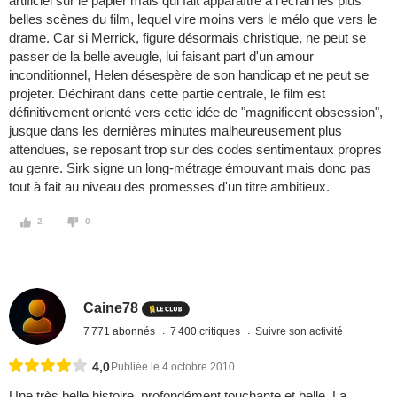
artificiel sur le papier mais qui fait apparaître à l'écran les plus
belles scènes du film, lequel vire moins vers le mélo que vers le
drame. Car si Merrick, figure désormais christique, ne peut se
passer de la belle aveugle, lui faisant part d'un amour
inconditionnel, Helen désespère de son handicap et ne peut se
projeter. Déchirant dans cette partie centrale, le film est
définitivement orienté vers cette idée de "magnificent obsession",
jusque dans les dernières minutes malheureusement plus
attendues, se reposant trop sur des codes sentimentaux propres
au genre. Sirk signe un long-métrage émouvant mais donc pas
tout à fait au niveau des promesses d'un titre ambitieux.
2
0
Caine78
7 771 abonnés
7 400 critiques
Suivre son activité
4,0
Publiée le 4 octobre 2010
Une très belle histoire, profondément touchante et belle. La