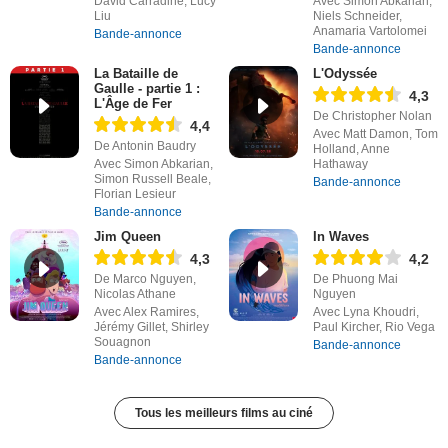
David Carradine, Lucy
Avec Simon Abkarian,
Liu
Niels Schneider,
Anamaria Vartolomei
Bande-annonce
Bande-annonce
La Bataille de
L'Odyssée
Gaulle - partie 1 :
4,3
L'Âge de Fer
De Christopher Nolan
4,4
Avec Matt Damon, Tom
De Antonin Baudry
Holland, Anne
Avec Simon Abkarian,
Hathaway
Simon Russell Beale,
Bande-annonce
Florian Lesieur
Bande-annonce
Jim Queen
In Waves
4,3
4,2
De Marco Nguyen,
De Phuong Mai
Nicolas Athane
Nguyen
Avec Alex Ramires,
Avec Lyna Khoudri,
Jérémy Gillet, Shirley
Paul Kircher, Rio Vega
Souagnon
Bande-annonce
Bande-annonce
Tous les meilleurs films au ciné