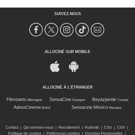
SUIVEZ-NOUS
ALLOCINÉ SUR MOBILE
ALLOCINÉ À L'ÉTRANGER
Filmstarts
SensaCine
Beyazperde
Allemagne
Espagne
Turquie
AdoroCinema
Sensacine México
Brésil
Mexique
Contact
|
Qui sommes-nous
|
Recrutement
|
Publicité
|
CGU
|
CGV
|
Politique de cookies
|
Préférences cookies
|
Données Personnelles
|