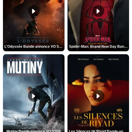
L'Odyssée Bande-annonce VO STFR
Spider-Man: Brand New Day Bande-annonce VO STFR
Mutiny Bande-annonce VO STFR
Les Silences de Riyad Bande-annonce VO STFR