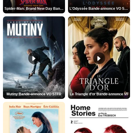
Spider-Man: Brand New Day Bande-annonce VO STFR
L'Odyssée Bande-annonce VO STFR
Mutiny Bande-annonce VO STFR
Le Triangle d'or Bande-annonce VF