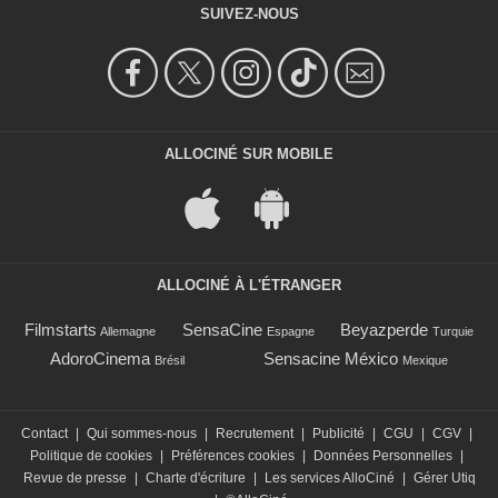
SUIVEZ-NOUS
ALLOCINÉ SUR MOBILE
ALLOCINÉ À L'ÉTRANGER
Filmstarts
SensaCine
Beyazperde
Allemagne
Espagne
Turquie
AdoroCinema
Sensacine México
Brésil
Mexique
Contact
|
Qui sommes-nous
|
Recrutement
|
Publicité
|
CGU
|
CGV
|
Politique de cookies
|
Préférences cookies
|
Données Personnelles
|
Revue de presse
|
Charte d'écriture
|
Les services AlloCiné
|
Gérer Utiq