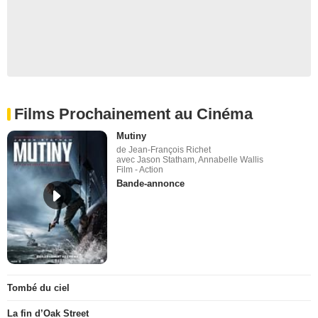
Films Prochainement au Cinéma
Mutiny
de Jean-François Richet
avec Jason Statham, Annabelle Wallis
Film - Action
Bande-annonce
Tombé du ciel
La fin d’Oak Street