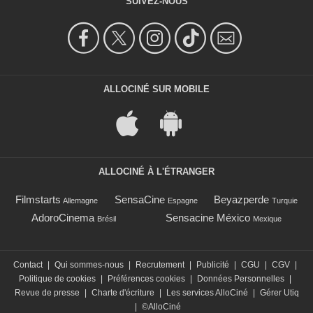
SUIVEZ-NOUS
ALLOCINÉ SUR MOBILE
ALLOCINÉ À L'ÉTRANGER
Filmstarts
SensaCine
Beyazperde
Allemagne
Espagne
Turquie
AdoroCinema
Sensacine México
Brésil
Mexique
Contact
|
Qui sommes-nous
|
Recrutement
|
Publicité
|
CGU
|
CGV
|
Politique de cookies
|
Préférences cookies
|
Données Personnelles
|
Revue de presse
|
Charte d'écriture
|
Les services AlloCiné
|
Gérer Utiq
|
©AlloCiné