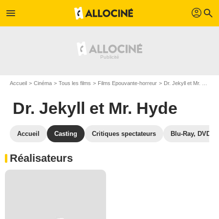
profil
menu
search
Accueil
Cinéma
Tous les films
Films Epouvante-horreur
Dr. Jekyll et Mr. Hyde
Dr. Jekyll et Mr. Hyde
Accueil
Casting
Critiques spectateurs
Blu-Ray, DVD
Réalisateurs