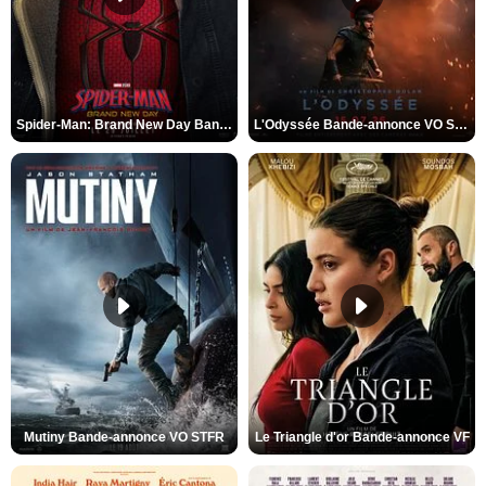
Spider-Man: Brand New Day Bande-annonce VO STFR
L'Odyssée Bande-annonce VO STFR
Mutiny Bande-annonce VO STFR
Le Triangle d'or Bande-annonce VF