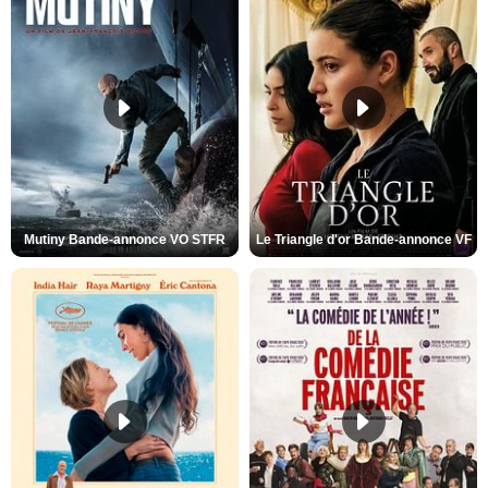
Mutiny Bande-annonce VO STFR
Le Triangle d'or Bande-annonce VF