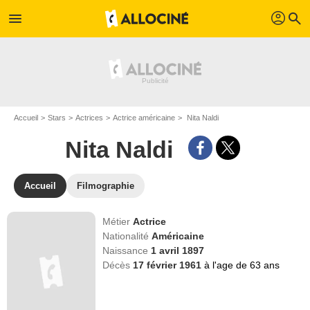
profil
menu
search
Accueil
Stars
Actrices
Actrice américaine
Nita Naldi
Nita Naldi
Accueil
Filmographie
Métier
Actrice
Nationalité
Américaine
Naissance
1 avril 1897
Décès
17 février 1961
à l'age de 63 ans