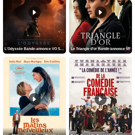
L'Odyssée Bande-annonce VO STFR
Le Triangle d'or Bande-annonce VF