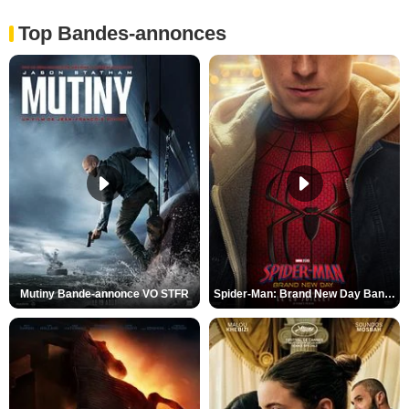
Top Bandes-annonces
Mutiny Bande-annonce VO STFR
Spider-Man: Brand New Day Bande-annonce VO STFR