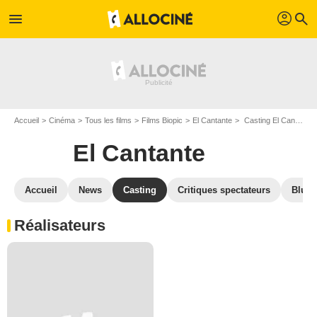
profil
menu
search
Accueil
Cinéma
Tous les films
Films Biopic
El Cantante
Casting El Cantante
El Cantante
Accueil
News
Casting
Critiques spectateurs
Blu-R
Réalisateurs