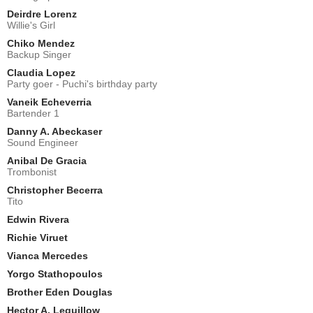
Deirdre Lorenz
Willie's Girl
Chiko Mendez
Backup Singer
Claudia Lopez
Party goer - Puchi's birthday party
Vaneik Echeverria
Bartender 1
Danny A. Abeckaser
Sound Engineer
Anibal De Gracia
Trombonist
Christopher Becerra
Tito
Edwin Rivera
Richie Viruet
Vianca Mercedes
Yorgo Stathopoulos
Brother Eden Douglas
Hector A. Leguillow