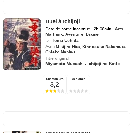
Duel à Ichijoji
Date de sortie inconnue
|
2h 08min
|
Arts
Martiaux
,
Aventure
,
Drame
De
Tomu Uchida
Avec
Mikijiro Hira
,
Kinnosuke Nakamura
,
Chieko Naniwa
Titre original
Miyamoto Musashi : Ichijoji no Ketto
Spectateurs
Mes amis
3,2
--