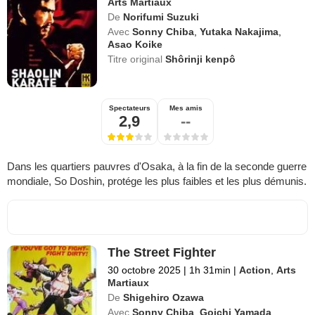
Arts Martiaux
De
Norifumi Suzuki
Avec
Sonny Chiba
,
Yutaka Nakajima
,
Asao Koike
Titre original
Shôrinji kenpô
Spectateurs
Mes amis
2,9
--
Dans les quartiers pauvres d'Osaka, à la fin de la seconde guerre
mondiale, So Doshin, protége les plus faibles et les plus démunis.
The Street Fighter
30 octobre 2025
|
1h 31min
|
Action
,
Arts
Martiaux
De
Shigehiro Ozawa
Avec
Sonny Chiba
,
Goichi Yamada
,