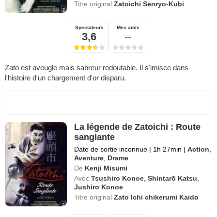
Titre original
Zatoichi Senryo-Kubi
Spectateurs
Mes amis
3,6
--
Zato est aveugle mais sabreur redoutable. Il s'imisce dans
l'histoire d'un chargement d'or disparu.
La légende de Zatoichi : Route
sanglante
Date de sortie inconnue
|
1h 27min
|
Action
,
Aventure
,
Drame
De
Kenji Misumi
Avec
Tsushiro Konoe
,
Shintarō Katsu
,
Jushiro Konoe
Titre original
Zato Ichi chikerumi Kaido