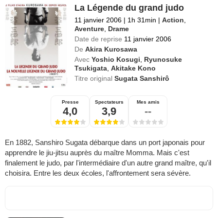
La Légende du grand judo
11 janvier 2006
|
1h 31min
|
Action
,
Aventure
,
Drame
Date de reprise
11 janvier 2006
De
Akira Kurosawa
Avec
Yoshio Kosugi
,
Ryunosuke
Tsukigata
,
Akitake Kono
Titre original
Sugata Sanshirô
Presse
Spectateurs
Mes amis
4,0
3,9
--
En 1882, Sanshiro Sugata débarque dans un port japonais pour
apprendre le jiu-jitsu auprès du maître Momma. Mais c'est
finalement le judo, par l'intermédiaire d'un autre grand maître, qu'il
choisira. Entre les deux écoles, l'affrontement sera sévère.