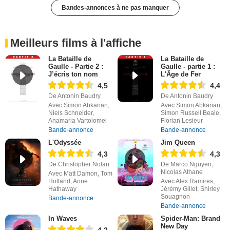
Bandes-annonces à ne pas manquer
Meilleurs films à l'affiche
La Bataille de
La Bataille de
Gaulle - Partie 2 :
Gaulle - partie 1 :
J’écris ton nom
L'Âge de Fer
4,5
4,4
De Antonin Baudry
De Antonin Baudry
Avec Simon Abkarian,
Avec Simon Abkarian,
Niels Schneider,
Simon Russell Beale,
Anamaria Vartolomei
Florian Lesieur
Bande-annonce
Bande-annonce
L'Odyssée
Jim Queen
4,3
4,3
De Christopher Nolan
De Marco Nguyen,
Nicolas Athane
Avec Matt Damon, Tom
Holland, Anne
Avec Alex Ramires,
Hathaway
Jérémy Gillet, Shirley
Souagnon
Bande-annonce
Bande-annonce
In Waves
Spider-Man: Brand
New Day