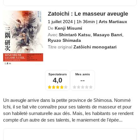
Zatoichi : Le masseur aveugle
1 juillet 2024
|
1h 36min
|
Arts Martiaux
De
Kenji Misumi
Avec
Shintarō Katsu
,
Masayo Banri
,
Ryuzo Shimada
Titre original
Zatôichi monogatari
Spectateurs
Mes amis
4,0
--
Un aveugle arrive dans la petite province de Shimosa. Nommé
Ichi, il se fait vite connaître pour ses talents de masseur et pour
son habileté surnaturelle aux dés. Mais, les habitants se rendent
compte d'un autre de ses talents, le maniement de l'épée...