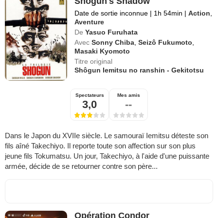
Shogun's Shadow
Date de sortie inconnue
|
1h 54min
|
Action
,
Aventure
De
Yasuo Furuhata
Avec
Sonny Chiba
,
Seizô Fukumoto
,
Masaki Kyomoto
Titre original
Shôgun Iemitsu no ranshin - Gekitotsu
Spectateurs
Mes amis
3,0
--
Dans le Japon du XVIIe siècle. Le samouraï Iemitsu déteste son
fils aîné Takechiyo. Il reporte toute son affection sur son plus
jeune fils Tokumatsu. Un jour, Takechiyo, à l'aide d'une puissante
armée, décide de se retourner contre son père...
Opération Condor