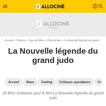
profil
menu
search
Accueil
Cinéma
Tous les films
Films Action
La Nouvelle légende du grand judo
La Nouvelle légende du
grand judo
Accueil
News
Casting
Critiques spectateurs
Criti
20 films similaires pour le film La Nouvelle légende du grand
judo