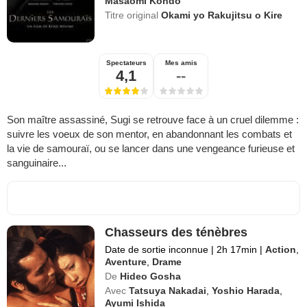
Masaomi Kondô
Titre original
Okami yo Rakujitsu o Kire
Spectateurs
Mes amis
4,1
--
Son maître assassiné, Sugi se retrouve face à un cruel dilemme :
suivre les voeux de son mentor, en abandonnant les combats et
la vie de samouraï, ou se lancer dans une vengeance furieuse et
sanguinaire...
Chasseurs des ténèbres
Date de sortie inconnue
|
2h 17min
|
Action
,
Aventure
,
Drame
De
Hideo Gosha
Avec
Tatsuya Nakadai
,
Yoshio Harada
,
Ayumi Ishida