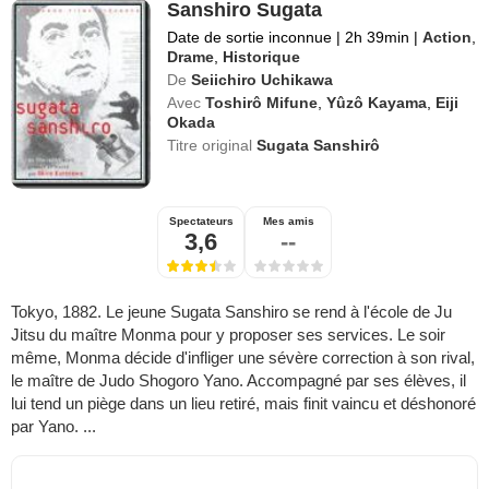
Sanshiro Sugata
Date de sortie inconnue
|
2h 39min
|
Action
,
Drame
,
Historique
De
Seiichiro Uchikawa
Avec
Toshirô Mifune
,
Yûzô Kayama
,
Eiji
Okada
Titre original
Sugata Sanshirô
Spectateurs
Mes amis
3,6
--
Tokyo, 1882. Le jeune Sugata Sanshiro se rend à l'école de Ju
Jitsu du maître Monma pour y proposer ses services. Le soir
même, Monma décide d'infliger une sévère correction à son rival,
le maître de Judo Shogoro Yano. Accompagné par ses élèves, il
lui tend un piège dans un lieu retiré, mais finit vaincu et déshonoré
par Yano. ...