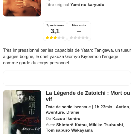
Titre original
Yami no karyudo
Spectateurs
Mes amis
3,1
--
Très impressionné par les capacités de Yataro Tanigawa, un tueur
à gages borgne, le chef yakuza Gomyo Kiyoemon l'engage
comme garde du corps personnel...
La Légende de Zatoichi : Mort ou
vif
Date de sortie inconnue
|
1h 23min
|
Action
,
Aventure
,
Drame
De
Kazuo Ikehiro
Avec
Shintarō Katsu
,
Mikiko Tsubuchi
,
Tomisaburo Wakayama