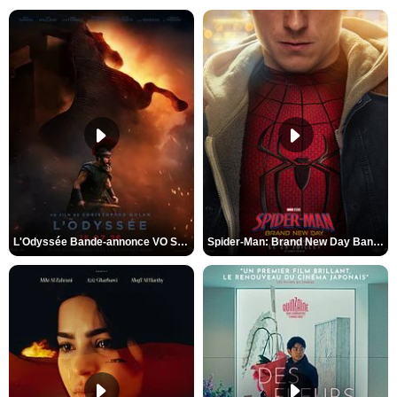
L'Odyssée Bande-annonce VO STFR
Spider-Man: Brand New Day Bande-annonce VO STFR