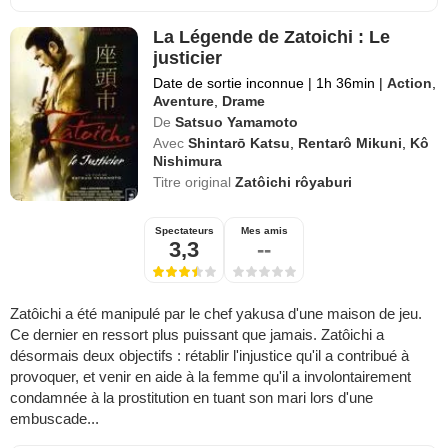
La Légende de Zatoichi : Le
justicier
Date de sortie inconnue
|
1h 36min
|
Action
,
Aventure
,
Drame
De
Satsuo Yamamoto
Avec
Shintarō Katsu
,
Rentarô Mikuni
,
Kô
Nishimura
Titre original
Zatôichi rôyaburi
Spectateurs
Mes amis
3,3
--
Zatôichi a été manipulé par le chef yakusa d'une maison de jeu.
Ce dernier en ressort plus puissant que jamais. Zatôichi a
désormais deux objectifs : rétablir l'injustice qu'il a contribué à
provoquer, et venir en aide à la femme qu'il a involontairement
condamnée à la prostitution en tuant son mari lors d'une
embuscade...