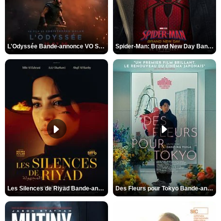
L'Odyssée Bande-annonce VO STFR
Spider-Man: Brand New Day Bande-annonce VO STFR
Les Silences de Riyad Bande-annonce VO STFR
Des Fleurs pour Tokyo Bande-annonce VO STFR