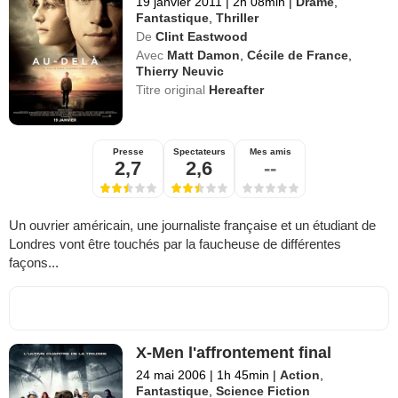
19 janvier 2011
|
2h 08min
|
Drame
,
Fantastique
,
Thriller
De
Clint Eastwood
Avec
Matt Damon
,
Cécile de France
,
Thierry Neuvic
Titre original
Hereafter
Presse
Spectateurs
Mes amis
2,7
2,6
--
Un ouvrier américain, une journaliste française et un étudiant de
Londres vont être touchés par la faucheuse de différentes
façons...
X-Men l'affrontement final
24 mai 2006
|
1h 45min
|
Action
,
Fantastique
,
Science Fiction