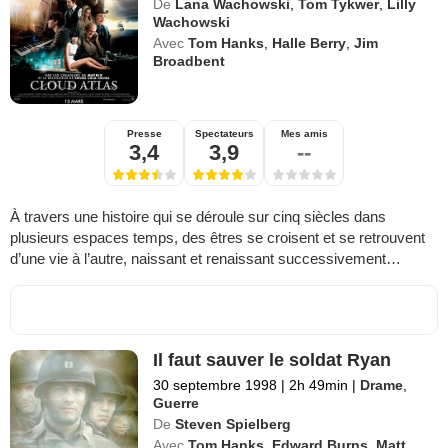
De
Lana Wachowski
,
Tom Tykwer
,
Lilly
Wachowski
Avec
Tom Hanks
,
Halle Berry
,
Jim
Broadbent
Presse
Spectateurs
Mes amis
3,4
3,9
--
À travers une histoire qui se déroule sur cinq siècles dans
plusieurs espaces temps, des êtres se croisent et se retrouvent
d’une vie à l’autre, naissant et renaissant successivement…
Il faut sauver le soldat Ryan
30 septembre 1998
|
2h 49min
|
Drame
,
Guerre
De
Steven Spielberg
Avec
Tom Hanks
,
Edward Burns
,
Matt