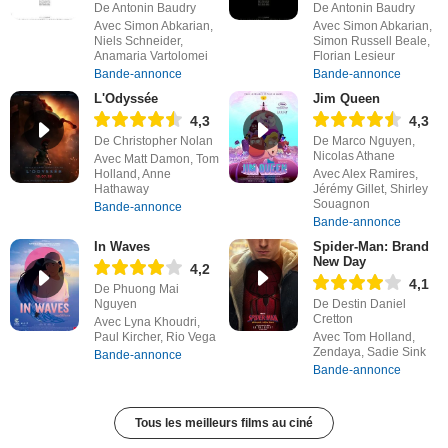
De Antonin Baudry
De Antonin Baudry
Avec Simon Abkarian,
Avec Simon Abkarian,
Niels Schneider,
Simon Russell Beale,
Anamaria Vartolomei
Florian Lesieur
Bande-annonce
Bande-annonce
L'Odyssée
Jim Queen
4,3
4,3
De Christopher Nolan
De Marco Nguyen,
Nicolas Athane
Avec Matt Damon, Tom
Holland, Anne
Avec Alex Ramires,
Hathaway
Jérémy Gillet, Shirley
Souagnon
Bande-annonce
Bande-annonce
In Waves
Spider-Man: Brand
New Day
4,2
4,1
De Phuong Mai
Nguyen
De Destin Daniel
Cretton
Avec Lyna Khoudri,
Paul Kircher, Rio Vega
Avec Tom Holland,
Zendaya, Sadie Sink
Bande-annonce
Bande-annonce
Tous les meilleurs films au ciné