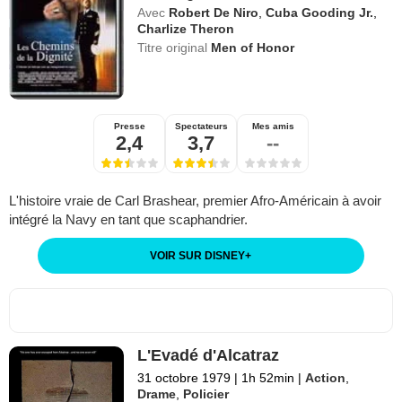
Avec
Robert De Niro
,
Cuba Gooding Jr.
,
Charlize Theron
Titre original
Men of Honor
Presse
Spectateurs
Mes amis
2,4
3,7
--
L'histoire vraie de Carl Brashear, premier Afro-Américain à avoir
intégré la Navy en tant que scaphandrier.
VOIR SUR DISNEY
+
L'Evadé d'Alcatraz
31 octobre 1979
|
1h 52min
|
Action
,
Drame
,
Policier