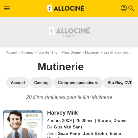
profil
menu
search
Accueil
Cinéma
Tous les films
Films Drame
Mutinerie
Les films similaires à "Mutinerie"
Mutinerie
Accueil
Casting
Critiques spectateurs
Blu-Ray, DVD
20 films similaires pour le film Mutinerie
Harvey Milk
4 mars 2009
|
2h 08min
|
Biopic
,
Drame
De
Gus Van Sant
Avec
Sean Penn
,
Josh Brolin
,
Emile