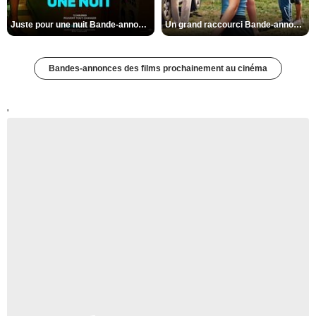
Juste pour une nuit Bande-annonce VO STFR
Un grand raccourci Bande-annonce VF
Bandes-annonces des films prochainement au cinéma
'