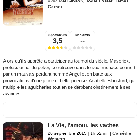
Avec
Mel Gibson
,
Jodie Foster
,
James
Garner
Spectateurs
Mes amis
3,5
--
Alors qu'il s'apprête a participer au tournoi du siècle, Maverick,
professionnel du poker, se retrouve sans le sou, menacé de mort
par un mauvais perdant nommé Angel et en butte aux
provocations d'une jeune et belle joueuse, Anabelle Blansford, qui
multiplie les aguicheries tout en se dérobant obstinément à ses
avances.
La Vie, l'amour, les vaches
20 septembre 2019
|
1h 52min
|
Comédie
,
Western