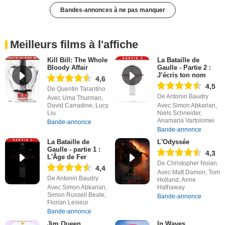
Bandes-annonces à ne pas manquer
Meilleurs films à l'affiche
Kill Bill: The Whole
La Bataille de
Bloody Affair
Gaulle - Partie 2 :
J’écris ton nom
4,6
4,5
De Quentin Tarantino
De Antonin Baudry
Avec Uma Thurman,
David Carradine, Lucy
Avec Simon Abkarian,
Liu
Niels Schneider,
Anamaria Vartolomei
Bande-annonce
Bande-annonce
La Bataille de
L'Odyssée
Gaulle - partie 1 :
4,3
L'Âge de Fer
De Christopher Nolan
4,4
Avec Matt Damon, Tom
De Antonin Baudry
Holland, Anne
Avec Simon Abkarian,
Hathaway
Simon Russell Beale,
Bande-annonce
Florian Lesieur
Bande-annonce
Jim Queen
In Waves