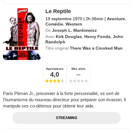
Le Reptile
19 septembre 1970
|
2h 06min
|
Aventure
,
Comédie
,
Western
De
Joseph L. Mankiewicz
Avec
Kirk Douglas
,
Henry Fonda
,
John
Randolph
Titre original
There Was a Crooked Man
Spectateurs
Mes amis
4,0
--
Paris Pitman Jr., prisonnier à la forte personnalité, se sert de
l'humanisme du nouveau directeur pour préparer son évasion. Il
manipule ses co-détenus pour obtenir leur aide.
STREAMING