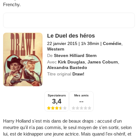
Frenchy.
Le Duel des héros
22 janvier 2015
|
1h 38min
|
Comédie
,
Western
De
Steven Hilliard Stern
Avec
Kirk Douglas
,
James Coburn
,
Alexandra Bastedo
Titre original
Draw!
Spectateurs
Mes amis
3,4
--
Harry Holland s'est mis dans de beaux draps : accusé d'un
meurtre qu'il n'a pas commis, le seul moyen de s'en sortir, selon
lui, est de kidnapper une jeune actrice. Mais quand l'ex-shérif, et