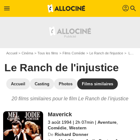
profil
menu
search
Accueil
Cinéma
Tous les films
Films Comédie
Le Ranch de l'injustice
Les films similaires à "Le Ranch de l'injustice"
Le Ranch de l'injustice
Accueil
Casting
Photos
Films similaires
20 films similaires pour le film Le Ranch de l'injustice
Maverick
3 août 1994
|
2h 07min
|
Aventure
,
Comédie
,
Western
De
Richard Donner