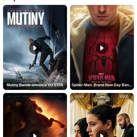
Mutiny Bande-annonce VO STFR
Spider-Man: Brand New Day Bande-annonce VO STFR