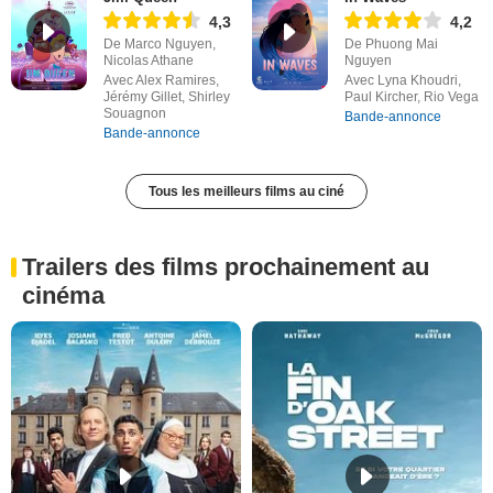
4,3
4,2
De Marco Nguyen,
De Phuong Mai
Nicolas Athane
Nguyen
Avec Alex Ramires,
Avec Lyna Khoudri,
Jérémy Gillet, Shirley
Paul Kircher, Rio Vega
Souagnon
Bande-annonce
Bande-annonce
Tous les meilleurs films au ciné
Trailers des films prochainement au
cinéma