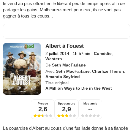
le vend au plus offrant en le libérant peu de temps après afin de
partager les gains. Malheureusment pour eux, ils ne vont pas
gagner à tous les coups...
Albert à l'ouest
2 juillet 2014
|
1h 57min
|
Comédie
,
Western
De
Seth MacFarlane
Avec
Seth MacFarlane
,
Charlize Theron
,
Amanda Seyfried
Titre original
A Million Ways to Die in the West
Presse
Spectateurs
Mes amis
2,6
2,9
--
La couardise d'Albert au cours d'une fusillade donne à sa fiancée