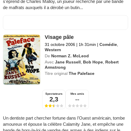
s'éprend de Charles Malloy, un joueur recherché par une bande
de malfrats auxquels il a dérobé un butin...
Visage pâle
31 octobre 2006
|
1h 31min
|
Comédie
,
Western
De
Norman Z. McLeod
Avec
Jane Russell
,
Bob Hope
,
Robert
Armstrong
Titre original
The Paleface
Spectateurs
Mes amis
2,3
--
Un dentiste part chercher fortune dans l'Ouest américain, tombe
amoureux et épouse la célèbre Calamity Jane, et empêche une
bande de hors-la-loi de vendre des armes à des indiens sur le