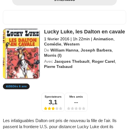
Lucky Luke, les Dalton en cavale
1 février 2016
|
1h 22min
|
Animation
,
Comédie
,
Western
De
William Hanna
,
Joseph Barbera
,
Morris (I)
Avec
Jacques Thebault
,
Roger Carel
,
Pierre Trabaud
Dès 6 ans
Spectateurs
Mes amis
3,1
--
Les infatiguables Dalton ont pris de nouveau la fille de l'air. Ils
passent la frontiere U.S. pour distancer Lucky Luke dont ils