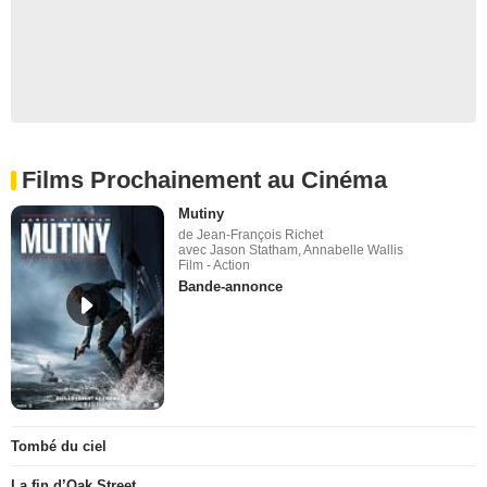
Films Prochainement au Cinéma
Mutiny
de Jean-François Richet
avec Jason Statham, Annabelle Wallis
Film - Action
Bande-annonce
Tombé du ciel
La fin d’Oak Street