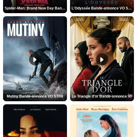
Spider-Man: Brand New Day Bande-annonce VO STFR
L'Odyssée Bande-annonce VO STFR
Mutiny Bande-annonce VO STFR
Le Triangle d'or Bande-annonce VF