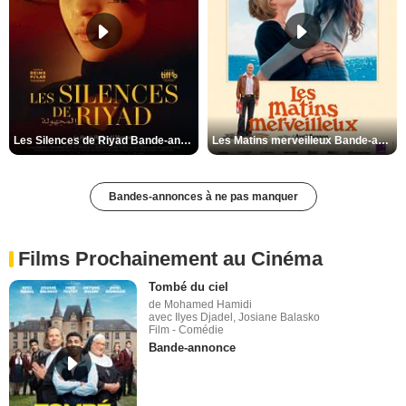
Les Silences de Riyad Bande-annonce VO STFR
Les Matins merveilleux Bande-annonce VF
Bandes-annonces à ne pas manquer
Films Prochainement au Cinéma
Tombé du ciel
de Mohamed Hamidi
avec Ilyes Djadel, Josiane Balasko
Film - Comédie
Bande-annonce