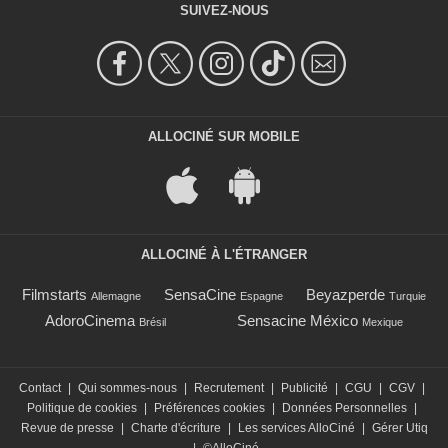
SUIVEZ-NOUS
ALLOCINÉ SUR MOBILE
ALLOCINÉ À L'ÉTRANGER
Filmstarts
SensaCine
Beyazperde
Allemagne
Espagne
Turquie
AdoroCinema
Sensacine México
Brésil
Mexique
Contact
|
Qui sommes-nous
|
Recrutement
|
Publicité
|
CGU
|
CGV
|
Politique de cookies
|
Préférences cookies
|
Données Personnelles
|
Revue de presse
|
Charte d'écriture
|
Les services AlloCiné
|
Gérer Utiq