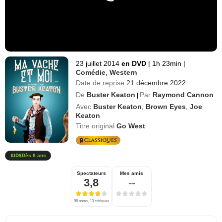
23 juillet 2014
en DVD
|
1h 23min
|
Comédie
,
Western
Date de reprise
21 décembre 2022
De
Buster Keaton
Par
Raymond Cannon
|
Avec
Buster Keaton
,
Brown Eyes
,
Joe
Keaton
Titre original
Go West
Dès 8 ans
Spectateurs
Mes amis
3,8
--
96 notes, 13 critiques