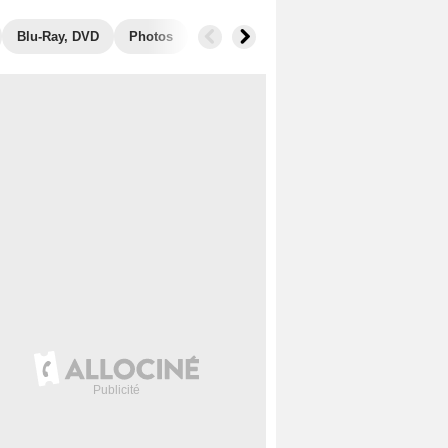
Blu-Ray, DVD
Photos
Secrets de tournage
Box Office