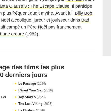
anta Clause 3 : The Escape Clause
. Il participe
 plus fréquent dudit mythe. Avant lui,
Billy Bob
 Noël alcoolique, jureur et jouisseur dans
Bad
ait campé un Père Noël pas franchement
t une ordure
(1982).
age des films les plus
0 derniers jours
Le Passage
(2024)
I Want Your Sex
(2026)
e Fer
Toy Story 5
(2026)
The Last Viking
(2025)
La Chaleur
(2026)