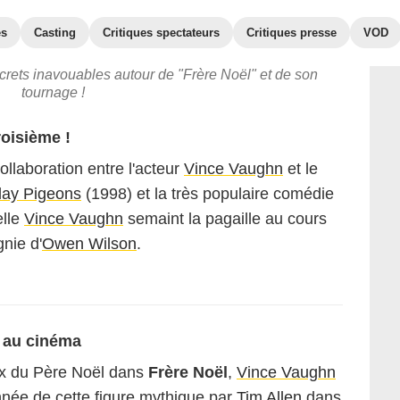
es
Casting
Critiques spectateurs
Critiques presse
VOD
ecrets inavouables autour de "Frère Noël" et de son
tournage !
oisième !
llaboration entre l'acteur
Vince Vaughn
et le
lay Pigeons
(1998) et la très populaire comédie
elle
Vince Vaughn
semaint la pagaille au cours
nie d'
Owen Wilson
.
 au cinéma
ux du Père Noël dans
Frère Noël
,
Vince Vaughn
nnée de cette figure mythique par
Tim Allen
dans