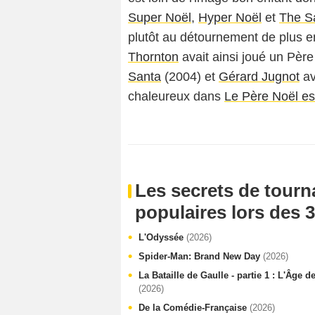
Super Noël
,
Hyper Noël
et
The S
plutôt au détournement de plus en
Thornton
avait ainsi joué un Père
Santa
(2004) et
Gérard Jugnot
av
chaleureux dans
Le Père Noël es
Les secrets de tourn
populaires lors des 3
L'Odyssée
(2026)
Spider-Man: Brand New Day
(2026)
La Bataille de Gaulle - partie 1 : L'Âge d
(2026)
De la Comédie-Française
(2026)