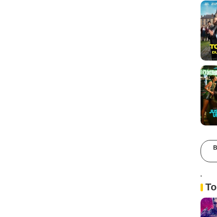
B
'
To