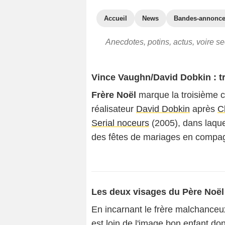
Accueil
News
Bandes-annonc
Anecdotes, potins, actus, voire s
Vince Vaughn/David Dobkin : tr
Frère Noël
marque la troisième co
réalisateur
David Dobkin
après
C
Serial noceurs
(2005), dans laqu
des fêtes de mariages en compag
Les deux visages du Père Noël
En incarnant le frère malchance
est loin de l'image bon enfant do