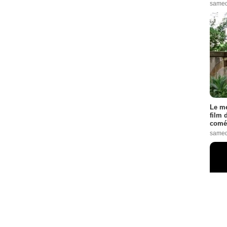
samed
Le me
film 
comé
samed