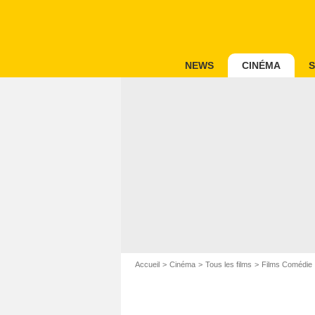
NEWS
CINÉMA
S
Accueil
Cinéma
Tous les films
Films Comédie