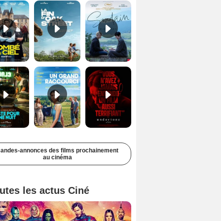
Juste pour une nuit Bande-annonce VO STFR
Un grand raccourci Bande-annonce VF
Undertone Bande-annonce VO STFR
andes-annonces des films prochainement
au cinéma
utes les actus Ciné