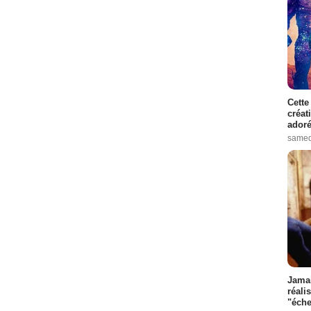
Cette
créat
adoré
samed
Jamai
réali
"éche