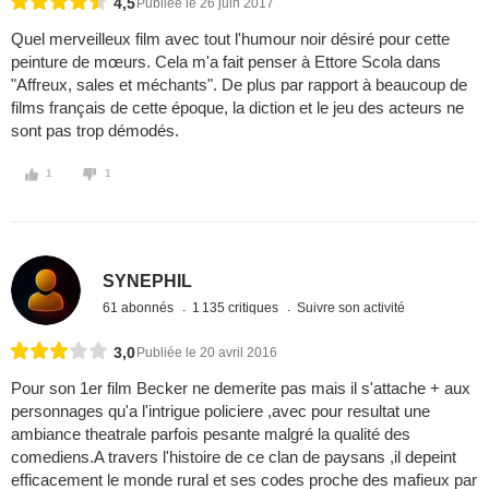
4,5
Publiée le 26 juin 2017
Quel merveilleux film avec tout l'humour noir désiré pour cette
peinture de mœurs. Cela m'a fait penser à Ettore Scola dans
"Affreux, sales et méchants". De plus par rapport à beaucoup de
films français de cette époque, la diction et le jeu des acteurs ne
sont pas trop démodés.
1
1
SYNEPHIL
61 abonnés
1 135 critiques
Suivre son activité
3,0
Publiée le 20 avril 2016
Pour son 1er film Becker ne demerite pas mais il s'attache + aux
personnages qu'a l'intrigue policiere ,avec pour resultat une
ambiance theatrale parfois pesante malgré la qualité des
comediens.A travers l'histoire de ce clan de paysans ,il depeint
efficacement le monde rural et ses codes proche des mafieux par