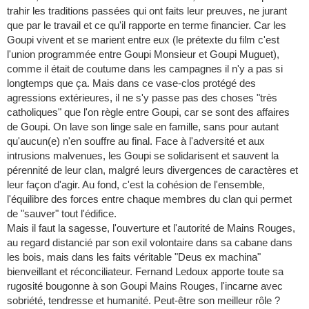
trahir les traditions passées qui ont faits leur preuves, ne jurant
que par le travail et ce qu'il rapporte en terme financier. Car les
Goupi vivent et se marient entre eux (le prétexte du film c'est
l'union programmée entre Goupi Monsieur et Goupi Muguet),
comme il était de coutume dans les campagnes il n'y a pas si
longtemps que ça. Mais dans ce vase-clos protégé des
agressions extérieures, il ne s'y passe pas des choses "très
catholiques" que l'on règle entre Goupi, car se sont des affaires
de Goupi. On lave son linge sale en famille, sans pour autant
qu'aucun(e) n'en souffre au final. Face à l'adversité et aux
intrusions malvenues, les Goupi se solidarisent et sauvent la
pérennité de leur clan, malgré leurs divergences de caractères et
leur façon d'agir. Au fond, c'est la cohésion de l'ensemble,
l'équilibre des forces entre chaque membres du clan qui permet
de "sauver" tout l'édifice.
Mais il faut la sagesse, l'ouverture et l'autorité de Mains Rouges,
au regard distancié par son exil volontaire dans sa cabane dans
les bois, mais dans les faits véritable "Deus ex machina"
bienveillant et réconciliateur. Fernand Ledoux apporte toute sa
rugosité bougonne à son Goupi Mains Rouges, l'incarne avec
sobriété, tendresse et humanité. Peut-être son meilleur rôle ?