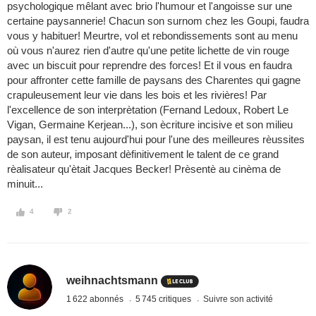
psychologique mêlant avec brio l'humour et l'angoisse sur une
certaine paysannerie! Chacun son surnom chez les Goupi, faudra
vous y habituer! Meurtre, vol et rebondissements sont au menu
où vous n'aurez rien d'autre qu'une petite lichette de vin rouge
avec un biscuit pour reprendre des forces! Et il vous en faudra
pour affronter cette famille de paysans des Charentes qui gagne
crapuleusement leur vie dans les bois et les rivières! Par
l'excellence de son interprètation (Fernand Ledoux, Robert Le
Vigan, Germaine Kerjean...), son ècriture incisive et son milieu
paysan, il est tenu aujourd'hui pour l'une des meilleures rèussites
de son auteur, imposant dèfinitivement le talent de ce grand
rèalisateur qu'ètait Jacques Becker! Prèsentè au cinèma de
minuit...
4
2
weihnachtsmann
1 622 abonnés
5 745 critiques
Suivre son activité