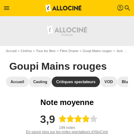
profil
menu
search
Accueil
Cinéma
Tous les films
Films Drame
Goupi Mains rouges
Avis sur Goupi Mains rouges
Goupi Mains rouges
Accueil
Casting
Critiques spectateurs
VOD
Blu-Ra
Note moyenne
3,9
199 notes
En savoir plus sur les notes spectateurs d'AlloCiné