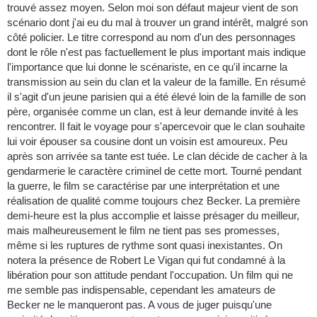
trouvé assez moyen. Selon moi son défaut majeur vient de son
scénario dont j'ai eu du mal à trouver un grand intérêt, malgré son
côté policier. Le titre correspond au nom d'un des personnages
dont le rôle n'est pas factuellement le plus important mais indique
l'importance que lui donne le scénariste, en ce qu'il incarne la
transmission au sein du clan et la valeur de la famille. En résumé
il s'agit d'un jeune parisien qui a été élevé loin de la famille de son
père, organisée comme un clan, est à leur demande invité à les
rencontrer. Il fait le voyage pour s'apercevoir que le clan souhaite
lui voir épouser sa cousine dont un voisin est amoureux. Peu
après son arrivée sa tante est tuée. Le clan décide de cacher à la
gendarmerie le caractère criminel de cette mort. Tourné pendant
la guerre, le film se caractérise par une interprétation et une
réalisation de qualité comme toujours chez Becker. La première
demi-heure est la plus accomplie et laisse présager du meilleur,
mais malheureusement le film ne tient pas ses promesses,
même si les ruptures de rythme sont quasi inexistantes. On
notera la présence de Robert Le Vigan qui fut condamné à la
libération pour son attitude pendant l'occupation. Un film qui ne
me semble pas indispensable, cependant les amateurs de
Becker ne le manqueront pas. A vous de juger puisqu'une