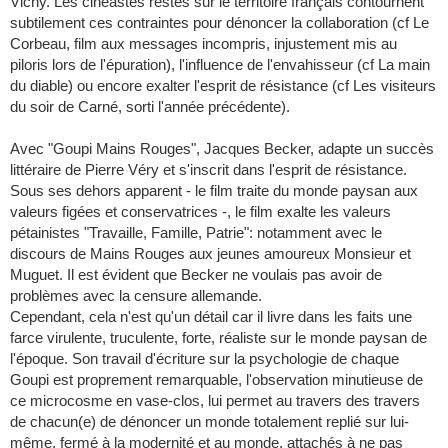
Vichy. Les cinéastes restés sur le territoire français contournent
subtilement ces contraintes pour dénoncer la collaboration (cf Le
Corbeau, film aux messages incompris, injustement mis au
piloris lors de l'épuration), l'influence de l'envahisseur (cf La main
du diable) ou encore exalter l'esprit de résistance (cf Les visiteurs
du soir de Carné, sorti l'année précédente).
Avec "Goupi Mains Rouges", Jacques Becker, adapte un succès
littéraire de Pierre Véry et s'inscrit dans l'esprit de résistance.
Sous ses dehors apparent - le film traite du monde paysan aux
valeurs figées et conservatrices -, le film exalte les valeurs
pétainistes "Travaille, Famille, Patrie": notamment avec le
discours de Mains Rouges aux jeunes amoureux Monsieur et
Muguet. Il est évident que Becker ne voulais pas avoir de
problèmes avec la censure allemande.
Cependant, cela n'est qu'un détail car il livre dans les faits une
farce virulente, truculente, forte, réaliste sur le monde paysan de
l'époque. Son travail d'écriture sur la psychologie de chaque
Goupi est proprement remarquable, l'observation minutieuse de
ce microcosme en vase-clos, lui permet au travers des travers
de chacun(e) de dénoncer un monde totalement replié sur lui-
même, fermé à la modernité et au monde, attachés à ne pas