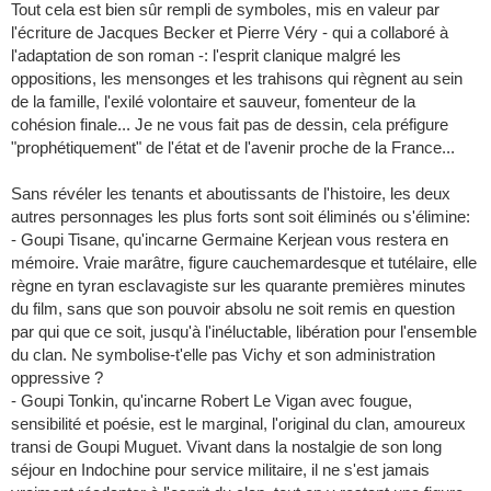
Tout cela est bien sûr rempli de symboles, mis en valeur par
l'écriture de Jacques Becker et Pierre Véry - qui a collaboré à
l'adaptation de son roman -: l'esprit clanique malgré les
oppositions, les mensonges et les trahisons qui règnent au sein
de la famille, l'exilé volontaire et sauveur, fomenteur de la
cohésion finale... Je ne vous fait pas de dessin, cela préfigure
"prophétiquement" de l'état et de l'avenir proche de la France...
Sans révéler les tenants et aboutissants de l'histoire, les deux
autres personnages les plus forts sont soit éliminés ou s'élimine:
- Goupi Tisane, qu'incarne Germaine Kerjean vous restera en
mémoire. Vraie marâtre, figure cauchemardesque et tutélaire, elle
règne en tyran esclavagiste sur les quarante premières minutes
du film, sans que son pouvoir absolu ne soit remis en question
par qui que ce soit, jusqu'à l'inéluctable, libération pour l'ensemble
du clan. Ne symbolise-t'elle pas Vichy et son administration
oppressive ?
- Goupi Tonkin, qu'incarne Robert Le Vigan avec fougue,
sensibilité et poésie, est le marginal, l'original du clan, amoureux
transi de Goupi Muguet. Vivant dans la nostalgie de son long
séjour en Indochine pour service militaire, il ne s'est jamais