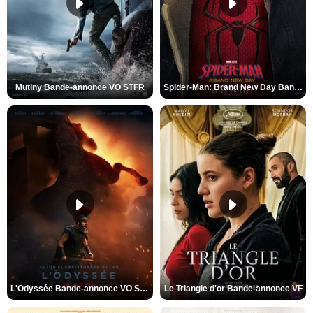
Mutiny Bande-annonce VO STFR
Spider-Man: Brand New Day Bande-annonce VO STFR
L'Odyssée Bande-annonce VO STFR
Le Triangle d'or Bande-annonce VF