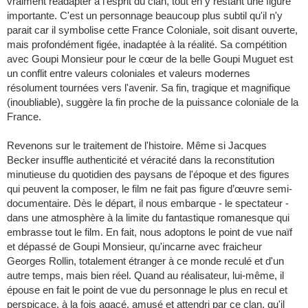
vraiment réadapter à l'esprit du clan, tout en y restant une figure
importante. C'est un personnage beaucoup plus subtil qu'il n'y
parait car il symbolise cette France Coloniale, soit disant ouverte,
mais profondément figée, inadaptée à la réalité. Sa compétition
avec Goupi Monsieur pour le cœur de la belle Goupi Muguet est
un conflit entre valeurs coloniales et valeurs modernes
résolument tournées vers l'avenir. Sa fin, tragique et magnifique
(inoubliable), suggère la fin proche de la puissance coloniale de la
France.
Revenons sur le traitement de l'histoire. Même si Jacques
Becker insuffle authenticité et véracité dans la reconstitution
minutieuse du quotidien des paysans de l'époque et des figures
qui peuvent la composer, le film ne fait pas figure d’œuvre semi-
documentaire. Dès le départ, il nous embarque - le spectateur -
dans une atmosphère à la limite du fantastique romanesque qui
embrasse tout le film. En fait, nous adoptons le point de vue naïf
et dépassé de Goupi Monsieur, qu'incarne avec fraicheur
Georges Rollin, totalement étranger à ce monde reculé et d'un
autre temps, mais bien réel. Quand au réalisateur, lui-même, il
épouse en fait le point de vue du personnage le plus en recul et
perspicace, à la fois agacé, amusé et attendri par ce clan, qu'il