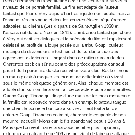
Renoir demande au spectateur d’avoir une lecture sur plusieurs
niveaux de ce portrait familial. Le film est adapté de l'auteur
fantastique Pierre Very aujourd'hui très injustement oublié mais à
l'époque très en vogue et dont les œuvres étaient régulièrement
adaptées au cinéma (Les disparus de Saint-Agil en 1938 et
l'assassinat du père Noël en 1941). L'ambiance fantastique chère
à Very qui écrit les dialogues et le scénario du film est rapidement
délaissé au profit de la loupe posée sur la tribu Goupi, curieux
mélange de dissensions intestines et de solidarité face aux
agressions extérieures. L'argent dans ce milieu rural rude des
Charentes est bien sûr au centre des préoccupations car seul
garant de la pérennité du clan qui vit en vase clos. Becker prend
un malin plaisir à moquer les mœurs de cette fratrie où vivent
sous le même toit quatre générations. Ainsi chaque membre est
affublé d'un surnom lié à son trait de caractère ou à ses marottes.
Quand Goupi Tisane qui dirige d'une main de fer mais rassurante
la famille est retrouvée morte dans un champ, le bateau tangue,
cherchant la bonne le bon cap à suivre . Il faut tout à la fois
enterrer Goupi Tisane en catimini, chercher le coupable de son
meurtre, accueillir Monsieur, le fils abandonné depuis 18 ans à
Paris que l'on veut marier à sa cousine, et le plus important,
extorquer au patriarche de 106 ans qui vient de faire une attaque