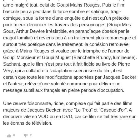
aime malgré tout, celui de Goupi Mains Rouges. Puis le film
bascule peu à peu dans la farce sombre et satirique, tragi-
comique, sous la forme d'une enquête qui n'est qu'un prétexte
pour mieux dénoncer les travers des personnages (Goupi Mes
Sous, Arthur Devère irrésistible, en paranoïaque obsédé par le
magot familial) et reviens peu à un traitement plus romanesque et
surtout très poétique dans le traitement: la cohésion retrouvée
grâce à Mains Rouges et voulue par le triomphe de l'amour de
Goupi Monsieur et Goupi Muguet (Blanchette Brunoy, lumineuse).
Sachant, que le film n'est pas tout à fait fidèle au livre de Pierre
Véry, qui a collaboré à l'adaptation scénarisée du film, il est
certain que toute les modifications apportées par Jacques Becker
et l'auteur, relève d'une volonté commune pour délivrer un
message subtil aux français en pleine période d'occupation.
Une œuvre foisonnante, riche, complexe qui fait partie des films
majeurs de Jacques Becker, avec "Le Trou" et "Casque d'or". A
découvrir vite en VOD ou en DVD, car ce film se fait très rare sur
les écrans de télévision.
8
2