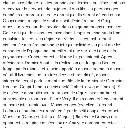
classe possédante, ici des propriétaires terriens qui n’hésitent pas
à renvoyer la servante de toujours et son fils, les personnages
honnêtes et moraux de cette chronique. Ils seront défendus par
Goupi mains rouges, le seul qui soit désintéressé, et Goupi
monsieur, vendeur de cravates dans un grand magasin parisien.
Cette critique de classe est bien dans l’esprit du cinéma du front
populaire. Ici, en plein régime de Vichy, elle est habilement
dissimulée derrière une vague intrigue policière, au point que les
censeurs de l’époque ne sourcillèrent que sur la critique de la
paysannerie. Curieusement le film ne fut pas interdit. Après le
médiocre « Dernier Atout », la réalisation de Jacques Becker
frappe par la minutie et le soin apporté à chaque scène, à chaque
détail. Il livre ainsi un film très dense et très dirigé, chaque
interprète tenant parfaitement son rôle, de la formidable Germaine
Kerjean (Goupi-Tisane) au disjoncté Robert le Vigan (Tonkin). Si
le cinéaste a parfaitement retranscrit le réquisitoire sombre et
impitoyable du roman de Pierre Véry. Il en a conservé également
sa partie intelligente avec Mains rouges (excellent Fernand
Ledoux) et sa douceur représenté par le petit couple charmant,
Monsieur (Georges Rollin) et Muguet (Blanchette Brunoy) qui
apportent la respiration nécessaire. Analyse comportementale