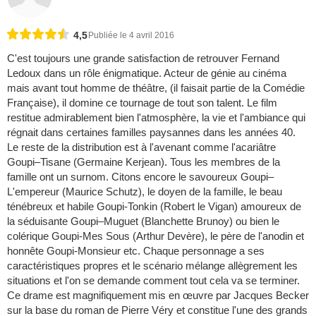
4,5
Publiée le 4 avril 2016
C'est toujours une grande satisfaction de retrouver Fernand
Ledoux dans un rôle énigmatique. Acteur de génie au cinéma
mais avant tout homme de théâtre, (il faisait partie de la Comédie
Française), il domine ce tournage de tout son talent. Le film
restitue admirablement bien l'atmosphère, la vie et l'ambiance qui
régnait dans certaines familles paysannes dans les années 40.
Le reste de la distribution est à l'avenant comme l'acariâtre
Goupi–Tisane (Germaine Kerjean). Tous les membres de la
famille ont un surnom. Citons encore le savoureux Goupi–
L'empereur (Maurice Schutz), le doyen de la famille, le beau
ténébreux et habile Goupi-Tonkin (Robert le Vigan) amoureux de
la séduisante Goupi–Muguet (Blanchette Brunoy) ou bien le
colérique Goupi-Mes Sous (Arthur Devère), le père de l'anodin et
honnête Goupi-Monsieur etc. Chaque personnage a ses
caractéristiques propres et le scénario mélange allègrement les
situations et l'on se demande comment tout cela va se terminer.
Ce drame est magnifiquement mis en œuvre par Jacques Becker
sur la base du roman de Pierre Véry et constitue l'une des grands