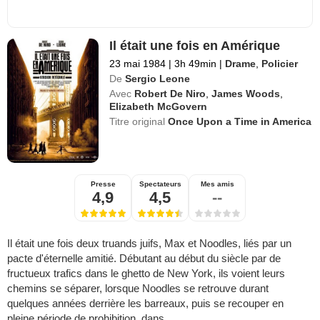
Il était une fois en Amérique
23 mai 1984
|
3h 49min
|
Drame
,
Policier
De
Sergio Leone
Avec
Robert De Niro
,
James Woods
,
Elizabeth McGovern
Titre original
Once Upon a Time in America
Presse
Spectateurs
Mes amis
4,9
4,5
--
Il était une fois deux truands juifs, Max et Noodles, liés par un
pacte d'éternelle amitié. Débutant au début du siècle par de
fructueux trafics dans le ghetto de New York, ils voient leurs
chemins se séparer, lorsque Noodles se retrouve durant
quelques années derrière les barreaux, puis se recouper en
pleine période de prohibition, dans ...