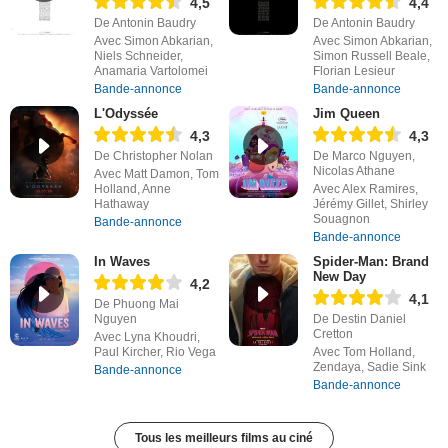
4,5
4,4
De Antonin Baudry
De Antonin Baudry
Avec Simon Abkarian,
Avec Simon Abkarian,
Niels Schneider,
Simon Russell Beale,
Anamaria Vartolomei
Florian Lesieur
Bande-annonce
Bande-annonce
L'Odyssée
Jim Queen
4,3
4,3
De Christopher Nolan
De Marco Nguyen,
Nicolas Athane
Avec Matt Damon, Tom
Holland, Anne
Avec Alex Ramires,
Hathaway
Jérémy Gillet, Shirley
Souagnon
Bande-annonce
Bande-annonce
In Waves
Spider-Man: Brand
New Day
4,2
4,1
De Phuong Mai
Nguyen
De Destin Daniel
Cretton
Avec Lyna Khoudri,
Paul Kircher, Rio Vega
Avec Tom Holland,
Zendaya, Sadie Sink
Bande-annonce
Bande-annonce
Tous les meilleurs films au ciné