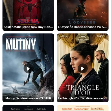
Spider-Man: Brand New Day Bande-annonce VO STFR
L'Odyssée Bande-annonce VO STFR
Mutiny Bande-annonce VO STFR
Le Triangle d'or Bande-annonce VF