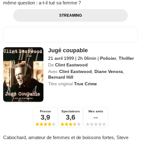
même question : a-t-il tué sa femme ?
STREAMING
Jugé coupable
21 avril 1999
|
2h 06min
|
Policier
,
Thriller
De
Clint Eastwood
Avec
Clint Eastwood
,
Diane Venora
,
Bernard Hill
Titre original
True Crime
Presse
Spectateurs
Mes amis
3,9
3,6
--
Cabochard, amateur de femmes et de boissons fortes, Steve