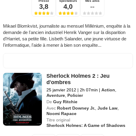
Presse
Spectateurs
Mes amis
3,8
4,0
--
Mikael Blomkvist, journaliste au mensuel Millénium, enquête à la
demande de l'ancien industriel Henrik Vanger sur la disparition
d'Harriet, sa petite fille. Lisbeth Salander, une jeune virtuose de
l'informatique, l'aide à mener à bien son enquête...
Sherlock Holmes 2 : Jeu
d'ombres
25 janvier 2012
|
2h 07min
|
Action
,
Aventure
,
Policier
De
Guy Ritchie
Avec
Robert Downey Jr.
,
Jude Law
,
Noomi Rapace
Titre original
Sherlock Holmes: A Game of Shadows