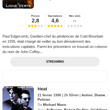
Presse
Spectateurs
Mes amis
2,8
4,6
--
Paul Edgecomb, Gardien-chef du pénitencier de Cold Mountain
en 1935, était chargé de veiller au bon déroulement des
exécutions capitales. Parmi les prisonniers se trouvait un colosse
du nom de John Coffey...
STREAMING
Heat
21 février 1996
|
2h 50min
|
Action
,
Drame
,
Policier
De
Michael Mann
Avec
Al Pacino
,
Robert De Niro
,
Val Kilmer