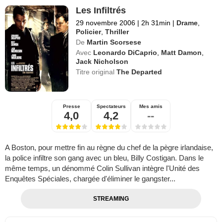
Les Infiltrés
29 novembre 2006
|
2h 31min
|
Drame
,
Policier
,
Thriller
De
Martin Scorsese
Avec
Leonardo DiCaprio
,
Matt Damon
,
Jack Nicholson
Titre original
The Departed
Presse
Spectateurs
Mes amis
4,0
4,2
--
A Boston, pour mettre fin au règne du chef de la pègre irlandaise,
la police infiltre son gang avec un bleu, Billy Costigan. Dans le
même temps, un dénommé Colin Sullivan intègre l'Unité des
Enquêtes Spéciales, chargée d'éliminer le gangster...
STREAMING