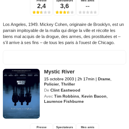
Presse
Spectateurs
Mes amis
2,4
3,6
--
Los Angeles, 1949. Mickey Cohen, originaire de Brooklyn, est un
parrain impitoyable de la mafia qui dirige la ville et récolte les
biens mal acquis de la drogue, des armes, des prostituées et –
s’il arrive à ses fins – de tous les paris à l’ouest de Chicago.
Mystic River
15 octobre 2003
|
2h 17min
|
Drame
,
Policier
,
Thriller
De
Clint Eastwood
Avec
Tim Robbins
,
Kevin Bacon
,
Laurence Fishburne
Presse
Spectateurs
Mes amis