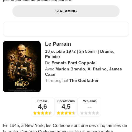
STREAMING
Le Parrain
18 octobre 1972
|
2h 55min
|
Drame
,
Policier
De
Francis Ford Coppola
Avec
Marlon Brando
,
Al Pacino
,
James
Caan
Titre original
The Godfather
Presse
Spectateurs
Mes amis
4,6
4,5
--
En 1945, à New York, les Corleone sont une des cinq familles de
la mafia. Don Vito Corleone marie sa fille à un bookmaker.