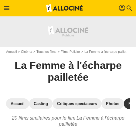
profil
menu
search
Accueil
Cinéma
Tous les films
Films Policier
La Femme à l'écharpe pailletée
L
La Femme à l'écharpe
pailletée
Accueil
Casting
Critiques spectateurs
Photos
Film
20 films similaires pour le film La Femme à l'écharpe
pailletée