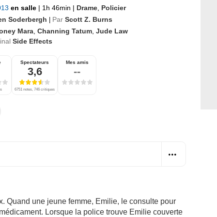
2013
en salle
|
1h 46min
|
Drame
,
Policier
en Soderbergh
Par
Scott Z. Burns
|
oney Mara
,
Channing Tatum
,
Jude Law
ginal
Side Effects
e
Spectateurs
Mes amis
3,6
--
es
6751 notes, 746 critiques
x. Quand une jeune femme, Emilie, le consulte pour
u médicament. Lorsque la police trouve Emilie couverte