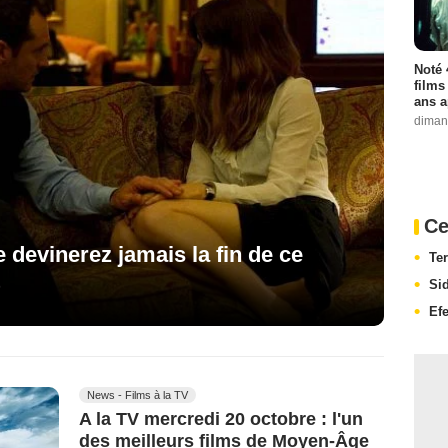
Noté 
films
ans a
diman
Ce
ne devinerez jamais la fin de ce
Te
Si
Ef
News - Films à la TV
A la TV mercredi 20 octobre : l'un
des meilleurs films de Moyen-Âge