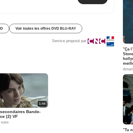
OD
Voir toutes les offres DVD BLU-RAY
Service proposé par
"Ça l
Stone
holly
meill
diman
1:44
 secondaires Bande-
ce (2) VF
 vues
"Tu n