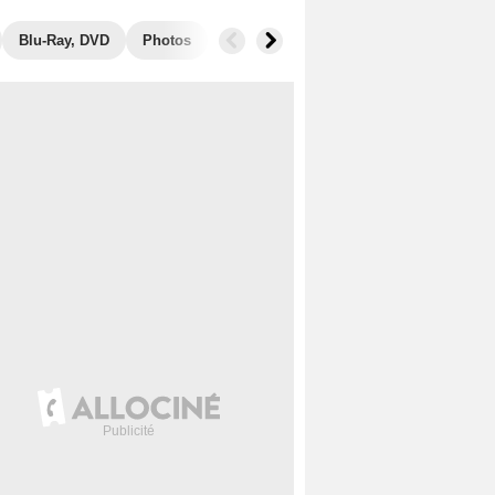
Blu-Ray, DVD
Photos
Musique
Secrets de tournage
B