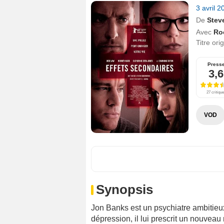
3 avril 
De
Stev
Avec
Ro
Titre ori
Press
3,6
27 critiqu
VOD
Synopsis
Jon Banks est un psychiatre ambitieu
dépression, il lui prescrit un nouvea