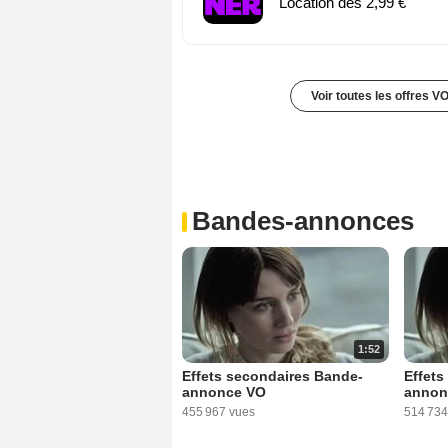
Location dès 2,99 €
Voir toutes les offres V
Bandes-annonces
1:52
Effets secondaires Bande-
Effets
annonce VO
annon
455 967 vues
514 734