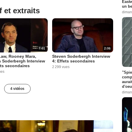
Eastw
un be
 et extraits
diman
7:01
2:06
Law, Rooney Mara,
Steven Soderbergh Interview
 Soderbergh Interview
4: Effets secondaires
ets secondaires
2 299 vues
ues
"Spie
compl
aurai
d'oeu
4 vidéos
diman