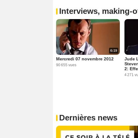
Interviews, making-of
6:19
Mercredi 07 novembre 2012
Jude 
Steven
90 655 vues
2: Eff
4 271 v
Dernières news