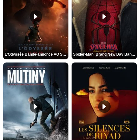
L'Odyssée Bande-annonce VO STFR
Spider-Man: Brand New Day Bande-annonce VO STFR