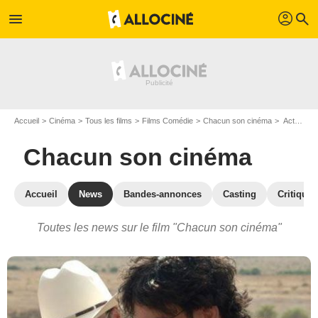
profil
menu
search
Accueil
Cinéma
Tous les films
Films Comédie
Chacun son cinéma
Actualités Chacun son cinéma
Chacun son cinéma
Accueil
News
Bandes-annonces
Casting
Critiques
Toutes les news sur le film "Chacun son cinéma"