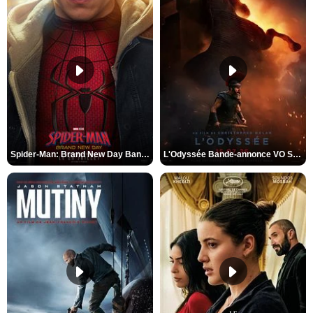
Spider-Man: Brand New Day Bande-annonce VO STFR
L'Odyssée Bande-annonce VO STFR