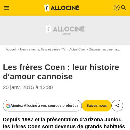
profil
menu
search
Accueil
News cinéma, films et séries TV
Actus Ciné
Diaporamas cinéma
Les fr
Les frères Coen : leur histoire
d'amour cannoise
20 janv. 2015 à 12:30
Ajoutez Allociné à vos sources préférées
Suivez-nous
Partag
Paramount Pictures France
Depuis 1987 et la présentation d'Arizona Junior,
les frères Coen sont devenus de grands habitués