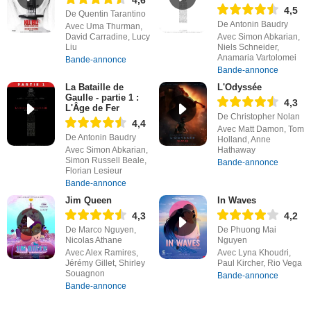
4,6
4,5
De Quentin Tarantino
De Antonin Baudry
Avec Uma Thurman,
David Carradine, Lucy
Avec Simon Abkarian,
Liu
Niels Schneider,
Anamaria Vartolomei
Bande-annonce
Bande-annonce
La Bataille de
L'Odyssée
Gaulle - partie 1 :
4,3
L'Âge de Fer
De Christopher Nolan
4,4
Avec Matt Damon, Tom
De Antonin Baudry
Holland, Anne
Avec Simon Abkarian,
Hathaway
Simon Russell Beale,
Bande-annonce
Florian Lesieur
Bande-annonce
Jim Queen
In Waves
4,3
4,2
De Marco Nguyen,
De Phuong Mai
Nicolas Athane
Nguyen
Avec Alex Ramires,
Avec Lyna Khoudri,
Jérémy Gillet, Shirley
Paul Kircher, Rio Vega
Souagnon
Bande-annonce
Bande-annonce