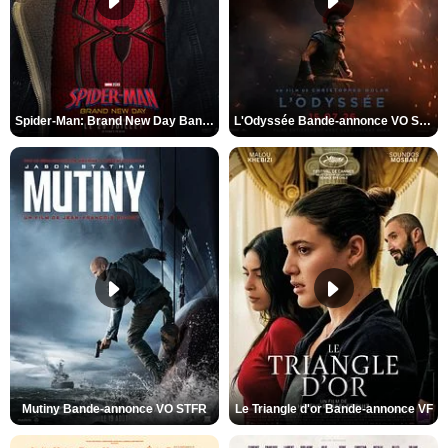
Spider-Man: Brand New Day Bande-annonce VO STFR
L'Odyssée Bande-annonce VO STFR
Mutiny Bande-annonce VO STFR
Le Triangle d'or Bande-annonce VF