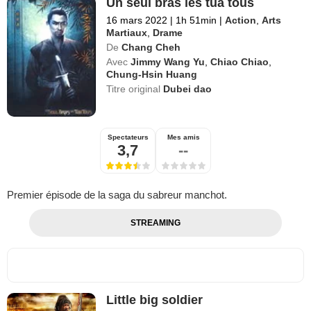
Un seul bras les tua tous
16 mars 2022
|
1h 51min
|
Action
,
Arts
Martiaux
,
Drame
De
Chang Cheh
Avec
Jimmy Wang Yu
,
Chiao Chiao
,
Chung-Hsin Huang
Titre original
Dubei dao
Spectateurs
Mes amis
3,7
--
Premier épisode de la saga du sabreur manchot.
STREAMING
Little big soldier