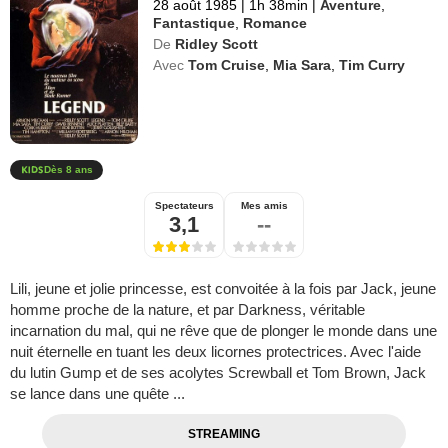
28 août 1985
|
1h 38min
|
Aventure
,
Fantastique
,
Romance
De
Ridley Scott
Avec
Tom Cruise
,
Mia Sara
,
Tim Curry
Dès 8 ans
Spectateurs
Mes amis
3,1
--
Lili, jeune et jolie princesse, est convoitée à la fois par Jack, jeune
homme proche de la nature, et par Darkness, véritable
incarnation du mal, qui ne rêve que de plonger le monde dans une
nuit éternelle en tuant les deux licornes protectrices. Avec l'aide
du lutin Gump et de ses acolytes Screwball et Tom Brown, Jack
se lance dans une quête ...
STREAMING