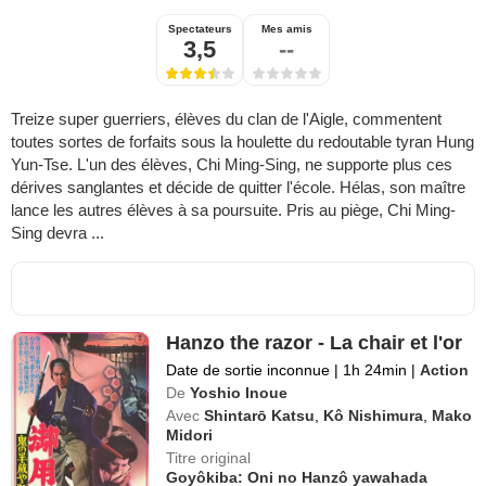
Spectateurs
Mes amis
3,5
--
Treize super guerriers, élèves du clan de l'Aigle, commentent
toutes sortes de forfaits sous la houlette du redoutable tyran Hung
Yun-Tse. L'un des élèves, Chi Ming-Sing, ne supporte plus ces
dérives sanglantes et décide de quitter l'école. Hélas, son maître
lance les autres élèves à sa poursuite. Pris au piège, Chi Ming-
Sing devra ...
Hanzo the razor - La chair et l'or
Date de sortie inconnue
|
1h 24min
|
Action
De
Yoshio Inoue
Avec
Shintarō Katsu
,
Kô Nishimura
,
Mako
Midori
Titre original
Goyôkiba: Oni no Hanzô yawahada