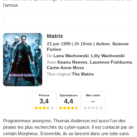
l'amour.
Matrix
23 juin 1999
|
2h 15min
|
Action
,
Science
Fiction
De
Lana Wachowski
,
Lilly Wachowski
Avec
Keanu Reeves
,
Laurence Fishburne
,
Carrie-Anne Moss
Titre original
The Matrix
Presse
Spectateurs
Mes amis
3,4
4,4
--
Programmeur anonyme, Thomas Anderson est aussi l'un des
pirates les plus recherchés du cyber-space. Il est contacté par un
certain Morpheus. Ensemble, ils se lancent dans une lutte sans