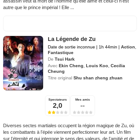
assassin veut la mort de l'homme qu'elle aime et celui-ci n'est
autre que le prince impérial ! Elle ...
La Légende de Zu
Date de sortie inconnue
|
1h 44min
|
Action
,
Fantastique
De
Tsui Hark
Avec
Ekin Cheng
,
Louis Koo
,
Cecilia
Cheung
Titre original
Shu shan zheng zhuan
Spectateurs
Mes amis
2,0
--
Diverses sectes martiales occupent la région magique de Zu, où
les combattants à l'épée viennent perfectionner leur art. Un film
sur l'éternité et qui interroge le sens des valeurs, de l'amitié et de