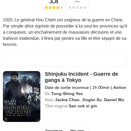
3,8
--
1920. Le général Hou Chieh est seigneur de la guerre en Chine.
Par simple désir égoïste de posséder à lui seul les provinces qu'il
a conquises, un enchaînement de mauvaises décisions et une
trahison inattendue, il finira par perdre sa fille et être séparé de sa
femme.
Shinjuku Incident - Guerre de
gangs à Tokyo
Date de sortie inconnue
|
2h 00min
|
Action
De
Tung-Shing Yee
Avec
Jackie Chan
,
Jinglei Xu
,
Daniel Wu
Titre original
San suk si gin
Spectateurs
Mes amis