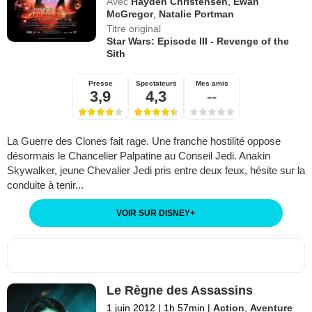
Avec
Hayden Christensen
,
Ewan
McGregor
,
Natalie Portman
Titre original
Star Wars: Episode III - Revenge of the
Sith
Presse
Spectateurs
Mes amis
3,9
4,3
--
La Guerre des Clones fait rage. Une franche hostilité oppose
désormais le Chancelier Palpatine au Conseil Jedi. Anakin
Skywalker, jeune Chevalier Jedi pris entre deux feux, hésite sur la
conduite à tenir...
VOIR SUR DISNEY
+
Le Règne des Assassins
1 juin 2012
|
1h 57min
|
Action
,
Aventure