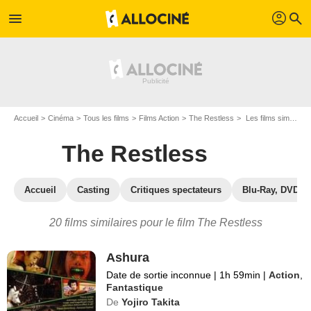
profil
menu
search
Accueil
Cinéma
Tous les films
Films Action
The Restless
Les films similaires à "The Restless"
The Restless
Accueil
Casting
Critiques spectateurs
Blu-Ray, DVD
20 films similaires pour le film The Restless
Ashura
Date de sortie inconnue
|
1h 59min
|
Action
,
Fantastique
De
Yojiro Takita