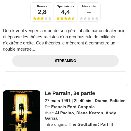
Presse
Spectateurs
Mes amis
2,8
4,4
--
Derek veut venger la mort de son père, abattu par un dealer noir,
et épouse les thèses racistes d'un groupuscule de militants
d'extrême droite. Ces théories le mèneront à commettre un
double meurtre...
STREAMING
Le Parrain, 3e partie
27 mars 1991
|
2h 40min
|
Drame
,
Policier
De
Francis Ford Coppola
Avec
Al Pacino
,
Diane Keaton
,
Andy
Garcia
Titre original
The Godfather: Part III