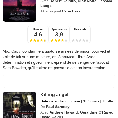
Avec
Robert De Niro
,
Nick Nolte
,
Jessica
Lange
Titre original
Cape Fear
Presse
Spectateurs
Mes amis
4,6
3,9
--
Max Cady, condamné à quatorze années de prison pour viol et
voie de fait sur une mineure, est à nouveau libre. Avec
détermination et rigueur, il entreprend de se venger de l'avocat
Sam Bowden, qu'il estime responsable de son incarcération.
Killing angel
Date de sortie inconnue
|
1h 38min
|
Thriller
De
Paul Sarossy
Avec
Andrew Howard
,
Geraldine O'Rawe
,
David Calder