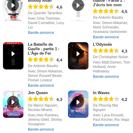
Bloody Affair
Gaulle - Partie 2 :
J’écris ton nom
4,6
4,5
De Quentin Tarantino
De Antonin Baudry
Avec Uma Thurman,
David Carradine, Lucy
Avec Simon Abkarian,
Liu
Niels Schneider,
Anamaria Vartolomei
Bande-annonce
Bande-annonce
La Bataille de
L'Odyssée
Gaulle - partie 1 :
4,3
L'Âge de Fer
De Christopher Nolan
4,4
Avec Matt Damon, Tom
De Antonin Baudry
Holland, Anne
Avec Simon Abkarian,
Hathaway
Simon Russell Beale,
Bande-annonce
Florian Lesieur
Bande-annonce
Jim Queen
In Waves
4,3
4,2
De Marco Nguyen,
De Phuong Mai
Nicolas Athane
Nguyen
Avec Alex Ramires,
Avec Lyna Khoudri,
Jérémy Gillet, Shirley
Paul Kircher, Rio Vega
Souagnon
Bande-annonce
Bande-annonce