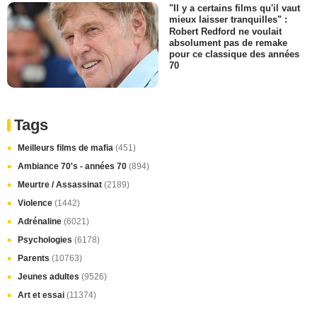
"Il y a certains films qu'il vaut
mieux laisser tranquilles" :
Robert Redford ne voulait
absolument pas de remake
pour ce classique des années
70
Tags
Meilleurs films de mafia
(451)
Ambiance 70's - années 70
(894)
Meurtre / Assassinat
(2189)
Violence
(1442)
Adrénaline
(6021)
Psychologies
(6178)
Parents
(10763)
Jeunes adultes
(9526)
Art et essai
(11374)