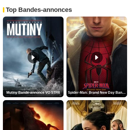
Top Bandes-annonces
Mutiny Bande-annonce VO STFR
Spider-Man: Brand New Day Bande-annonce VO STFR