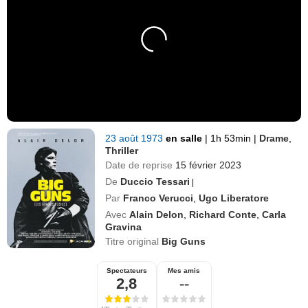
23 août 1973
en salle
|
1h 53min
|
Drame
,
Thriller
Date de reprise
15 février 2023
De
Duccio Tessari
|
Par
Franco Verucci
,
Ugo Liberatore
Avec
Alain Delon
,
Richard Conte
,
Carla
Gravina
Titre original
Big Guns
Spectateurs
Mes amis
2,8
--