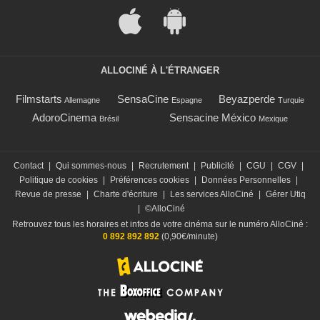
ALLOCINÉ À L'ÉTRANGER
Filmstarts
SensaCine
Beyazperde
Allemagne
Espagne
Turquie
AdoroCinema
Sensacine México
Brésil
Mexique
Contact
|
Qui sommes-nous
|
Recrutement
|
Publicité
|
CGU
|
CGV
|
Politique de cookies
|
Préférences cookies
|
Données Personnelles
|
Revue de presse
|
Charte d'écriture
|
Les services AlloCiné
|
Gérer Utiq
|
©AlloCiné
Retrouvez tous les horaires et infos de votre cinéma sur le numéro AlloCiné :
0 892 892 892
(0,90€/minute)