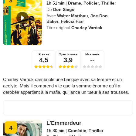
3
1h 51min
|
Drame
,
Policier
,
Thriller
De
Don Siegel
Avec
Walter Matthau
,
Joe Don
Baker
,
Felicia Farr
Titre original
Charley Varrick
Presse
Spectateurs
Mes amis
4,5
3,9
--
Charley Varrick cambriole une banque avec sa femme et un
acolyte. Mais il comprend vite que la somme énorme qu'il a
dérobée appartient à la mafia, qui lance un tueur à ses trousses.
L'Emmerdeur
4
1h 30min
|
Comédie
,
Thriller