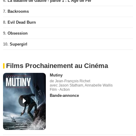
6.
La Bataille de Gaulle - partie 1 : L'Âge de Fer
7.
Backrooms
8.
Evil Dead Burn
9.
Obsession
10.
Supergirl
Films Prochainement au Cinéma
Mutiny
de Jean-François Richet
avec Jason Statham, Annabelle Wallis
Film - Action
Bande-annonce