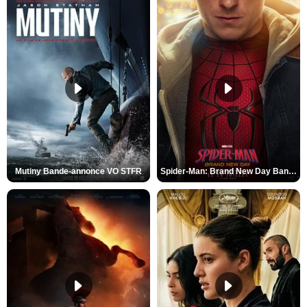
Mutiny Bande-annonce VO STFR
Spider-Man: Brand New Day Bande-annonce VO STFR