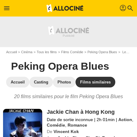
profil
menu
search
Accueil
Cinéma
Tous les films
Films Comédie
Peking Opera Blues
Les films similaires à "Peking Opera Blues"
Peking Opera Blues
Accueil
Casting
Photos
Films similaires
20 films similaires pour le film Peking Opera Blues
Jackie Chan à Hong Kong
Date de sortie inconnue
|
2h 01min
|
Action
,
Comédie
,
Romance
De
Vincent Kok