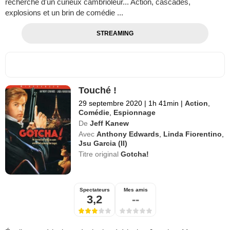
recherche d'un curieux cambrioleur... Action, cascades,
explosions et un brin de comédie ...
STREAMING
Touché !
29 septembre 2020
|
1h 41min
|
Action
,
Comédie
,
Espionnage
De
Jeff Kanew
Avec
Anthony Edwards
,
Linda Fiorentino
,
Jsu Garcia (II)
Titre original
Gotcha!
Spectateurs
Mes amis
3,2
--