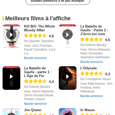
Bandes-annonces à ne pas manquer
Meilleurs films à l'affiche
Kill Bill: The Whole
La Bataille de
Bloody Affair
Gaulle - Partie 2 :
J’écris ton nom
4,6
4,5
De Quentin Tarantino
De Antonin Baudry
Avec Uma Thurman,
David Carradine, Lucy
Avec Simon Abkarian,
Liu
Niels Schneider,
Anamaria Vartolomei
Bande-annonce
Bande-annonce
La Bataille de
L'Odyssée
Gaulle - partie 1 :
4,3
L'Âge de Fer
De Christopher Nolan
4,4
Avec Matt Damon, Tom
De Antonin Baudry
Holland, Anne
Avec Simon Abkarian,
Hathaway
Simon Russell Beale,
Bande-annonce
Florian Lesieur
Bande-annonce
Jim Queen
In Waves