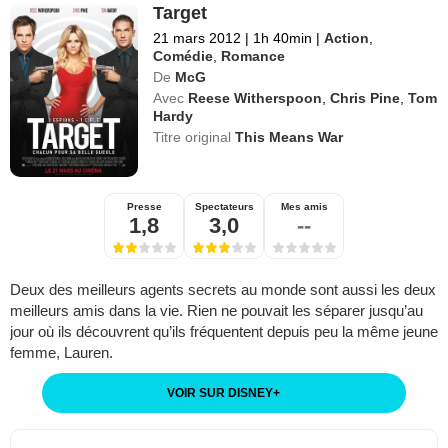
Target
21 mars 2012
|
1h 40min
|
Action
,
Comédie
,
Romance
De
McG
Avec
Reese Witherspoon
,
Chris Pine
,
Tom
Hardy
Titre original
This Means War
Presse
Spectateurs
Mes amis
1,8
3,0
--
Deux des meilleurs agents secrets au monde sont aussi les deux
meilleurs amis dans la vie. Rien ne pouvait les séparer jusqu’au
jour où ils découvrent qu’ils fréquentent depuis peu la même jeune
femme, Lauren.
VOIR SUR DISNEY
+