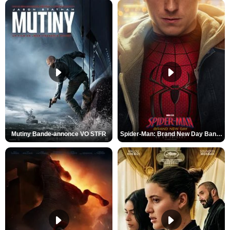
Mutiny Bande-annonce VO STFR
Spider-Man: Brand New Day Bande-annonce VO STFR