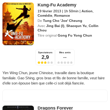
Kung-Fu Academy
19 février 2013
|
1h 50min
|
Action
,
Comédie
,
Romance
De
Tung Cho 'Joe' Cheung
Avec
Jing Bai (I)
,
Shaoqun Yu
,
Collin
Chou
Titre original
Gong Fu Yong Chun
Spectateurs
Mes amis
2,9
--
Yim Wing Chun, jeune Chinoise, travaille dans la boutique
familiale. Gao Shing, gros bras et fils de bonne famille, veut faire
d’elle son épouse bien que celle-ci soit déjà fiancée.
Dragons Forever