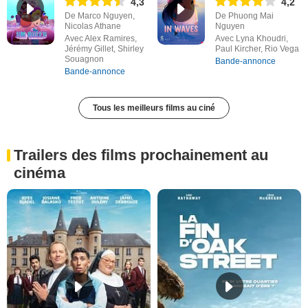
4,3
4,2
De Marco Nguyen,
De Phuong Mai
Nicolas Athane
Nguyen
Avec Alex Ramires,
Avec Lyna Khoudri,
Jérémy Gillet, Shirley
Paul Kircher, Rio Vega
Souagnon
Bande-annonce
Bande-annonce
Tous les meilleurs films au ciné
Trailers des films prochainement au
cinéma