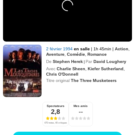
2 février 1994
en salle
|
1h 45min
|
Action
,
Aventure
,
Comédie
,
Romance
De
Stephen Herek
Par
David Loughery
|
Avec
Charlie Sheen
,
Kiefer Sutherland
,
Chris O'Donnell
Titre original
The Three Musketeers
Spectateurs
Mes amis
2,8
--
470 notes, 40 critiques