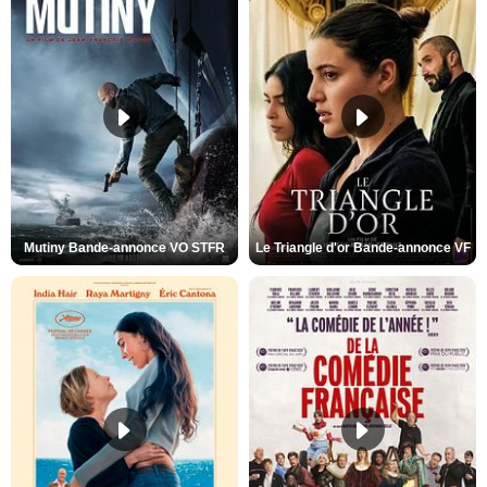
Mutiny Bande-annonce VO STFR
Le Triangle d'or Bande-annonce VF