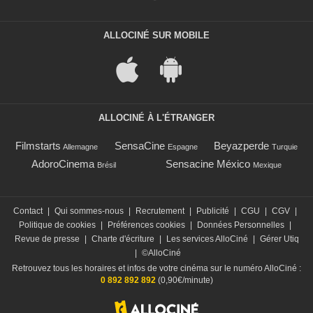
ALLOCINÉ SUR MOBILE
ALLOCINÉ À L'ÉTRANGER
Filmstarts
SensaCine
Beyazperde
Allemagne
Espagne
Turquie
AdoroCinema
Sensacine México
Brésil
Mexique
Contact
|
Qui sommes-nous
|
Recrutement
|
Publicité
|
CGU
|
CGV
|
Politique de cookies
|
Préférences cookies
|
Données Personnelles
|
Revue de presse
|
Charte d'écriture
|
Les services AlloCiné
|
Gérer Utiq
|
©AlloCiné
Retrouvez tous les horaires et infos de votre cinéma sur le numéro AlloCiné :
0 892 892 892
(0,90€/minute)