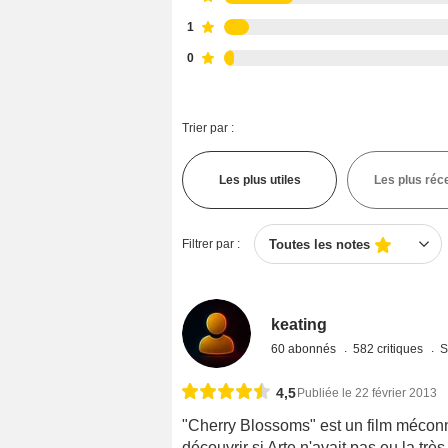
1
0
Trier par :
Les plus utiles
Les plus réc
Filtrer par :
Toutes les notes
keating
60 abonnés
582 critiques
S
4,5
Publiée le 22 février 2013
"Cherry Blossoms" est un film méconn
découvrir si Arte n'avait pas eu la tr