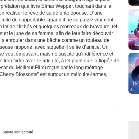
prétation que livre Elmar Wepper, touchant dans la
pon réaliser le rêve de sa défunte épouse. D’une
 limite du supportable, quand il ne se passe vraiment
n lot de clichés et quelques morceaux de bravoure, tel
et et le jupe de sa femme, afin de leur faire découvrir
di s’enrouler dans une bâche comme un rouleau de
euse nippone, avec laquelle il se lie d’amitié. Un
se veut émouvant, mais ne suscite qu’indifférence et
trop flirter avec le ridicule, à tel point que la flopée de
ésar du Meilleur Film) reçus par le long métrage
“Cherry Blossoms” est surtout un mélo tire-larmes,
Suivre son activité