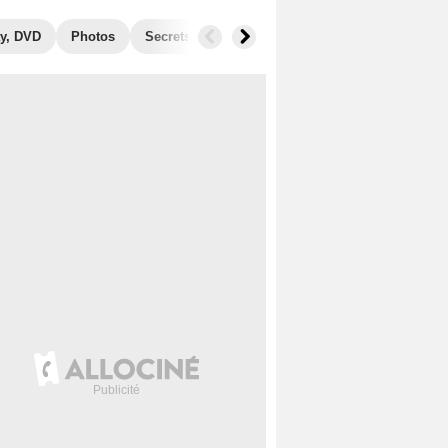
y, DVD
Photos
Secrets de tournage
Récompenses
Films