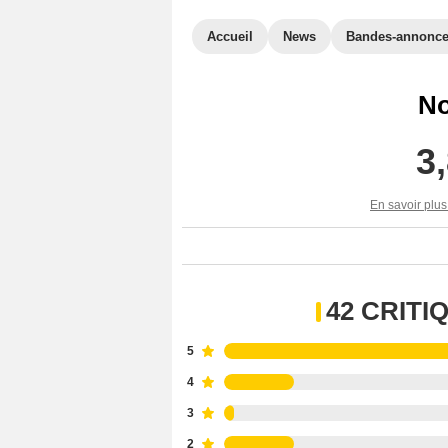
Accueil
News
Bandes-annonc
No
3
En savoir plus
42 CRIT
5
4
3
2