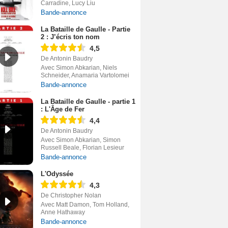
Carradine, Lucy Liu
Bande-annonce
La Bataille de Gaulle - Partie
2 : J’écris ton nom
4,5
De Antonin Baudry
Avec Simon Abkarian, Niels
Schneider, Anamaria Vartolomei
Bande-annonce
La Bataille de Gaulle - partie 1
: L'Âge de Fer
4,4
De Antonin Baudry
Avec Simon Abkarian, Simon
Russell Beale, Florian Lesieur
Bande-annonce
L'Odyssée
4,3
De Christopher Nolan
Avec Matt Damon, Tom Holland,
Anne Hathaway
Bande-annonce