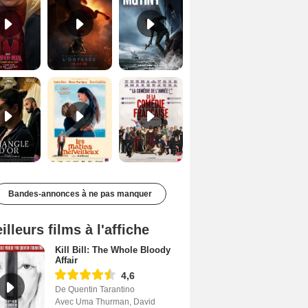
Le Triangle d'or Bande-annonce VF
Les Matins merveilleux Bande-annonce VF
De la Comédie-Française Teaser VF
Bandes-annonces à ne pas manquer
illeurs films à l'affiche
Kill Bill: The Whole Bloody
Affair
4,6
De Quentin Tarantino
Avec Uma Thurman, David