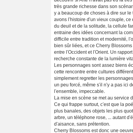
très grande richesse dans son scénario
y a beaucoup de choses à dire sur le
avons l'histoire d'un vieux couple, c
du deuil et de la solitude, la cellule f
entraine des idées concernant la comm
difficile entre tradition et modernité, l
bien sûr liées, et ce Cherry Blossoms i
entre l'Occident et l'Orient. Un rappor
recherche constante de la lumière vita
Les personnages sont assez biens écri
cette rencontre entre cultures différe
simplement regretter les personnages d
un peu forcé, même s'il n'y a pas ici d
l'ensemble, impeccable.
La mise en scène se met au service de
Ce qui frappe surtout, c'est que la po
plus banales, des objets les plus quot
arbre, un téléphone rose, ... autant d
d'aisance, sans prétention.
Cherry Blossoms est donc une oeuvre