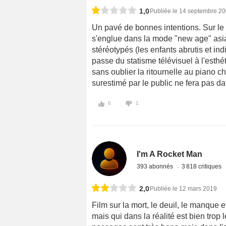
1,0
Publiée le 14 septembre 2
Un pavé de bonnes intentions. Sur le 
s'englue dans la mode "new age" asia
stéréotypés (les enfants abrutis et ind
passe du statisme télévisuel à l'esthé
sans oublier la ritournelle au piano c
surestimé par le public ne fera pas da
0
1
I'm A Rocket Man
393 abonnés
3 818 critiques
2,0
Publiée le 12 mars 2019
Film sur la mort, le deuil, le manque e
mais qui dans la réalité est bien trop