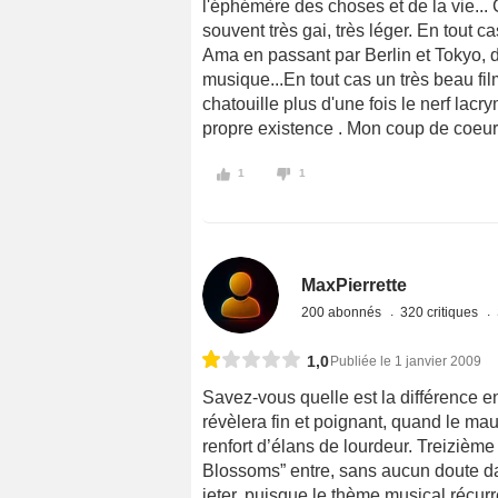
l'éphémère des choses et de la vie... C
souvent très gai, très léger. En tout 
Ama en passant par Berlin et Tokyo, 
musique...En tout cas un très beau fil
chatouille plus d'une fois le nerf lacry
propre existence . Mon coup de coeur
1
1
MaxPierrette
200 abonnés
320 critiques
1,0
Publiée le 1 janvier 2009
Savez-vous quelle est la différence 
révèlera fin et poignant, quand le mau
renfort d’élans de lourdeur. Treizième
Blossoms” entre, sans aucun doute da
jeter, puisque le thème musical récurr