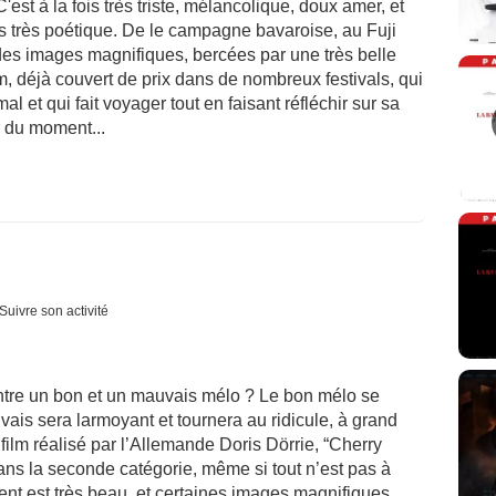
'est à la fois très triste, mélancolique, doux amer, et
cas très poétique. De le campagne bavaroise, au Fuji
des images magnifiques, bercées par une très belle
m, déjà couvert de prix dans de nombreux festivals, qui
mal et qui fait voyager tout en faisant réfléchir sur sa
 du moment...
Suivre son activité
entre un bon et un mauvais mélo ? Le bon mélo se
vais sera larmoyant et tournera au ridicule, à grand
 film réalisé par l’Allemande Doris Dörrie, “Cherry
ns la seconde catégorie, même si tout n’est pas à
ent est très beau, et certaines images magnifiques.