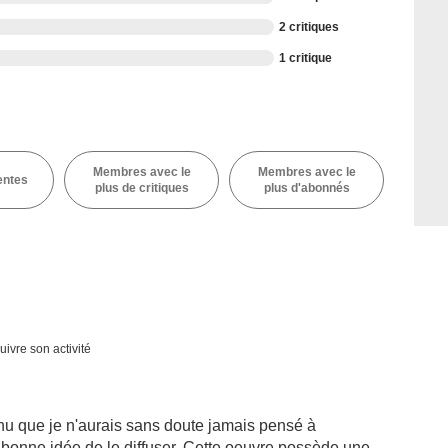
2 critiques
1 critique
Membres avec le
Membres avec le
entes
plus de critiques
plus d'abonnés
uivre son activité
u que je n'aurais sans doute jamais pensé à
ès bonne idée de le diffuser. Cette oeuvre possède une