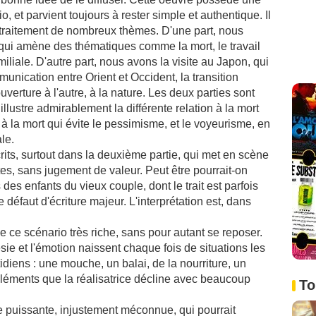
, et parvient toujours à rester simple et authentique. Il
 traitement de nombreux thèmes. D'une part, nous
e qui amène des thématiques comme la mort, le travail
amiliale. D'autre part, nous avons la visite au Japon, qui
unication entre Orient et Occident, la transition
'ouverture à l'autre, à la nature. Les deux parties sont
llustre admirablement la différente relation à la mort
t à la mort qui évite le pessimisme, et le voyeurisme, en
le.
ts, surtout dans la deuxième partie, qui met en scène
ntes, sans jugement de valeur. Peut être pourrait-on
es enfants du vieux couple, dont le trait est parfois
e défaut d'écriture majeur. L'interprétation est, dans
 ce scénario très riche, sans pour autant se reposer.
ésie et l'émotion naissent chaque fois de situations les
idiens : une mouche, un balai, de la nourriture, un
'éléments que la réalisatrice décline avec beaucoup
To
 puissante, injustement méconnue, qui pourrait