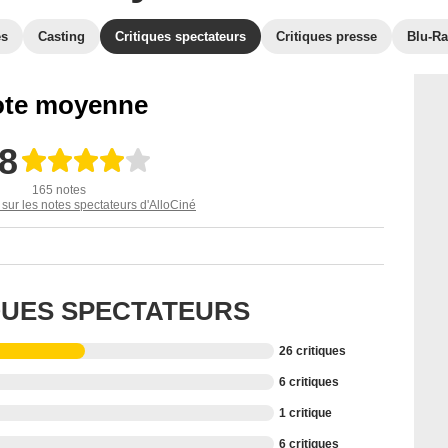
es
Casting
Critiques spectateurs
Critiques presse
Blu-Ra
te moyenne
,8
165 notes
 sur les notes spectateurs d'AlloCiné
IQUES SPECTATEURS
26 critiques
6 critiques
1 critique
6 critiques