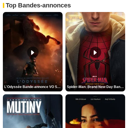
Top Bandes-annonces
L'Odyssée Bande-annonce VO STFR
Spider-Man: Brand New Day Bande-annonce VO STFR