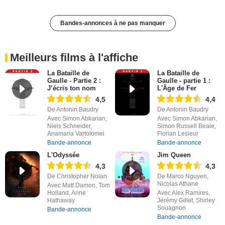
Bandes-annonces à ne pas manquer
Meilleurs films à l'affiche
La Bataille de
La Bataille de
Gaulle - Partie 2 :
Gaulle - partie 1 :
J’écris ton nom
L'Âge de Fer
4,5
4,4
De Antonin Baudry
De Antonin Baudry
Avec Simon Abkarian,
Avec Simon Abkarian,
Niels Schneider,
Simon Russell Beale,
Anamaria Vartolomei
Florian Lesieur
Bande-annonce
Bande-annonce
L'Odyssée
Jim Queen
4,3
4,3
De Christopher Nolan
De Marco Nguyen,
Nicolas Athane
Avec Matt Damon, Tom
Holland, Anne
Avec Alex Ramires,
Hathaway
Jérémy Gillet, Shirley
Souagnon
Bande-annonce
Bande-annonce