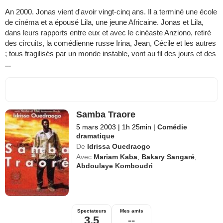
An 2000. Jonas vient d'avoir vingt-cinq ans. Il a terminé une école
de cinéma et a épousé Lila, une jeune Africaine. Jonas et Lila,
dans leurs rapports entre eux et avec le cinéaste Anziono, retiré
des circuits, la comédienne russe Irina, Jean, Cécile et les autres
; tous fragilisés par un monde instable, vont au fil des jours et des
...
Samba Traore
5 mars 2003
|
1h 25min
|
Comédie
dramatique
De
Idrissa Ouedraogo
Avec
Mariam Kaba
,
Bakary Sangaré
,
Abdoulaye Komboudri
Spectateurs
Mes amis
3,5
--