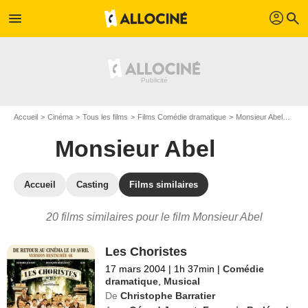
profil
menu
search
Accueil
Cinéma
Tous les films
Films Comédie dramatique
Monsieur Abel
Les 
Monsieur Abel
Accueil
Casting
Films similaires
20 films similaires pour le film Monsieur Abel
Les Choristes
17 mars 2004
|
1h 37min
|
Comédie
dramatique
,
Musical
De
Christophe Barratier