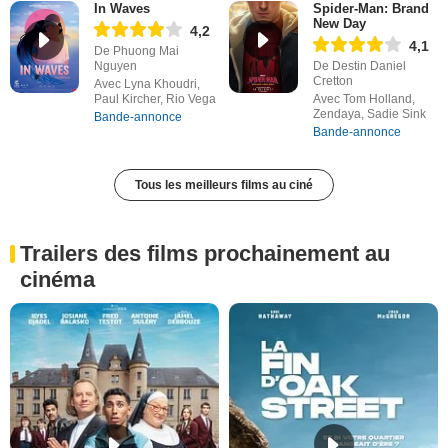
In Waves
Spider-Man: Brand
New Day
4,2
4,1
De Phuong Mai
Nguyen
De Destin Daniel
Cretton
Avec Lyna Khoudri,
Paul Kircher, Rio Vega
Avec Tom Holland,
Zendaya, Sadie Sink
Bande-annonce
Bande-annonce
Tous les meilleurs films au ciné
Trailers des films prochainement au
cinéma