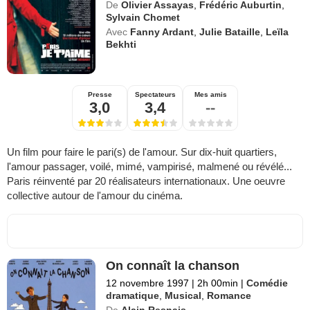
De
Olivier Assayas
,
Frédéric Auburtin
,
Sylvain Chomet
Avec
Fanny Ardant
,
Julie Bataille
,
Leïla
Bekhti
Presse
Spectateurs
Mes amis
3,0
3,4
--
Un film pour faire le pari(s) de l'amour. Sur dix-huit quartiers,
l'amour passager, voilé, mimé, vampirisé, malmené ou révélé...
Paris réinventé par 20 réalisateurs internationaux. Une oeuvre
collective autour de l'amour du cinéma.
On connaît la chanson
12 novembre 1997
|
2h 00min
|
Comédie
dramatique
,
Musical
,
Romance
De
Alain Resnais