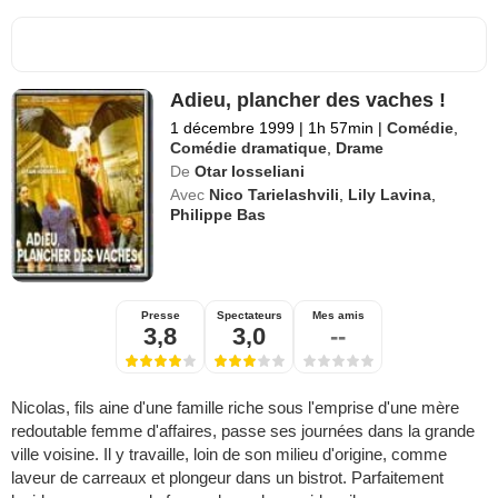
Adieu, plancher des vaches !
1 décembre 1999
|
1h 57min
|
Comédie
,
Comédie dramatique
,
Drame
De
Otar Iosseliani
Avec
Nico Tarielashvili
,
Lily Lavina
,
Philippe Bas
Presse
Spectateurs
Mes amis
3,8
3,0
--
Nicolas, fils aine d'une famille riche sous l'emprise d'une mère
redoutable femme d'affaires, passe ses journées dans la grande
ville voisine. Il y travaille, loin de son milieu d'origine, comme
laveur de carreaux et plongeur dans un bistrot. Parfaitement