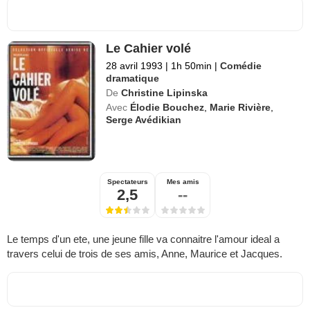
Le Cahier volé
28 avril 1993
|
1h 50min
|
Comédie
dramatique
De
Christine Lipinska
Avec
Élodie Bouchez
,
Marie Rivière
,
Serge Avédikian
Spectateurs
Mes amis
2,5
--
Le temps d'un ete, une jeune fille va connaitre l'amour ideal a
travers celui de trois de ses amis, Anne, Maurice et Jacques.