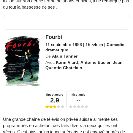
lucide sur son cercle ferme de snobs cupides, il ne remarque pas
du tout la bassesse de ses ...
Fourbi
11 septembre 1996
|
1h 54min
|
Comédie
dramatique
De
Alain Tanner
Avec
Karin Viard
,
Antoine Basler
,
Jean-
Quentin Chatelain
Spectateurs
Mes amis
2,9
--
Une grande chaîne de télévision privée suisse alimente ses
programmes en achetant des faits divers à ceux qui les ont
vécus. C'est ainsi qu'un jeune scénariste est envoyé auprès de