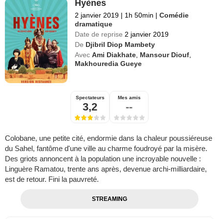
Hyènes
2 janvier 2019
|
1h 50min
|
Comédie
dramatique
Date de reprise
2 janvier 2019
De
Djibril Diop Mambety
Avec
Ami Diakhate
,
Mansour Diouf
,
Makhouredia Gueye
Spectateurs
Mes amis
3,2
--
Colobane, une petite cité, endormie dans la chaleur poussiéreuse
du Sahel, fantôme d'une ville au charme foudroyé par la misère.
Des griots annoncent à la population une incroyable nouvelle :
Linguère Ramatou, trente ans après, devenue archi-milliardaire,
est de retour. Fini la pauvreté.
STREAMING