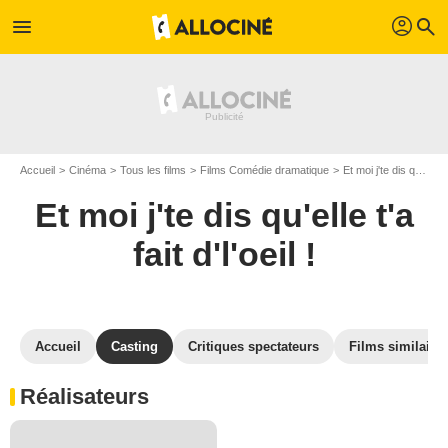
profil
menu
search
Accueil
Cinéma
Tous les films
Films Comédie dramatique
Et moi j'te dis qu'elle t'a fait d'l'oeil !
Et moi j'te dis qu'elle t'a
fait d'l'oeil !
Accueil
Casting
Critiques spectateurs
Films similaire
Réalisateurs