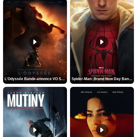
L'Odyssée Bande-annonce VO STFR
Spider-Man: Brand New Day Bande-annonce VO STFR