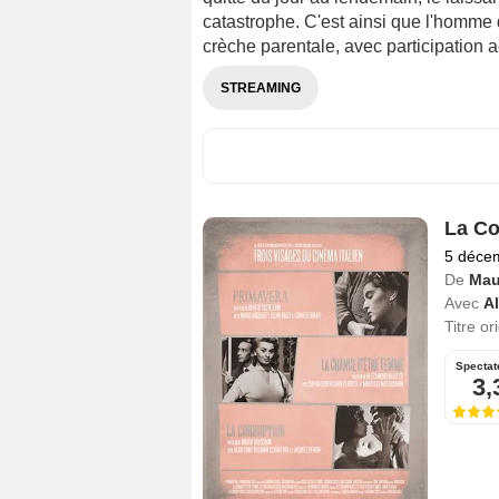
catastrophe. C'est ainsi que l'homme d
crèche parentale, avec participation ac
STREAMING
La Co
5 déce
De
Mau
Avec
A
Titre or
Spectat
3,