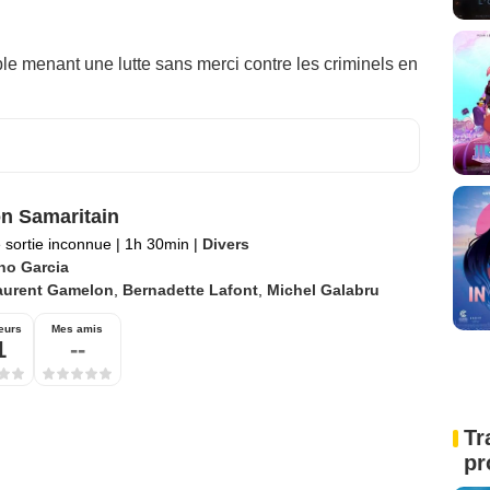
ble menant une lutte sans merci contre les criminels en
n Samaritain
 sortie inconnue
|
1h 30min
|
Divers
no Garcia
aurent Gamelon
,
Bernadette Lafont
,
Michel Galabru
eurs
Mes amis
1
--
Tr
pr