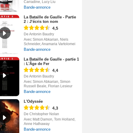
Carradine, Lucy Liu
Bande-annonce
La Bataille de Gaulle - Partie
2 : J’écris ton nom
4,5
De Antonin Baudry
Avec Simon Abkarian, Niels
Schneider, Anamaria Vartolomei
Bande-annonce
La Bataille de Gaulle - partie 1
: L'Âge de Fer
4,4
De Antonin Baudry
Avec Simon Abkarian, Simon
Russell Beale, Florian Lesieur
Bande-annonce
L'Odyssée
4,3
De Christopher Nolan
Avec Matt Damon, Tom Holland,
Anne Hathaway
Bande-annonce