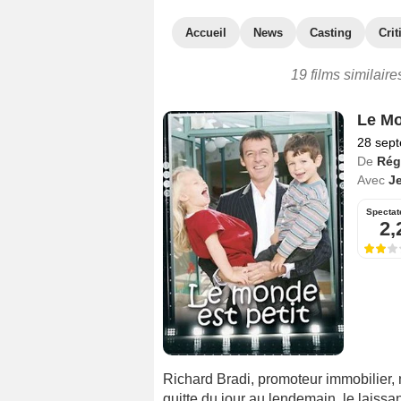
Accueil
News
Casting
Crit
19 films similair
Le Mo
28 sep
De
Rég
Avec
J
Spectat
2,
Richard Bradi, promoteur immobilier, 
quitte du jour au lendemain, le laissant