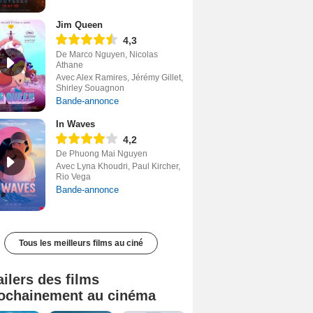
Jim Queen
4,3
De Marco Nguyen, Nicolas
Athane
Avec Alex Ramires, Jérémy Gillet,
Shirley Souagnon
Bande-annonce
In Waves
4,2
De Phuong Mai Nguyen
Avec Lyna Khoudri, Paul Kircher,
Rio Vega
Bande-annonce
Tous les meilleurs films au ciné
ailers des films
ochainement au cinéma
Tombé du ciel Bande-annonce VF
La fin d’Oak Street Bande-annonce VO STFR
Soudain Bande-annonce VF STFR