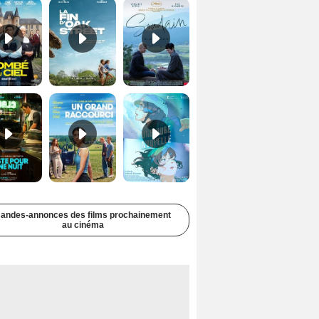
Juste pour une nuit Bande-annonce VO STFR
Un grand raccourci Bande-annonce VF
Une aube nouvelle Bande-annonce VO STFR
andes-annonces des films prochainement
au cinéma