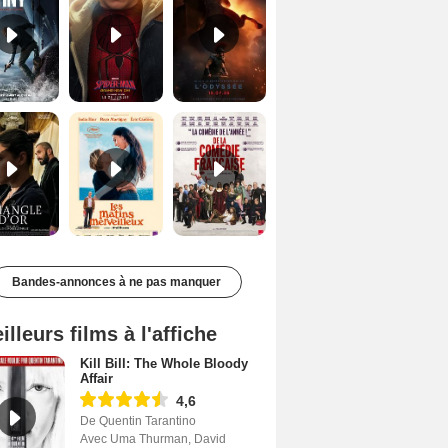
Le Triangle d'or Bande-annonce VF
Les Matins merveilleux Bande-annonce VF
De la Comédie-Française Teaser VF
Bandes-annonces à ne pas manquer
illeurs films à l'affiche
Kill Bill: The Whole Bloody
Affair
4,6
De Quentin Tarantino
Avec Uma Thurman, David