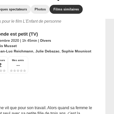
iques spectateurs
Photos
Films similaires
es pour le film L'Enfant de personne
nde est petit (TV)
tembre 2020
|
1h 45min
|
Divers
is Musset
ean-Luc Reichmann
,
Julie Debazac
,
Sophie Mounicot
eurs
Mes amis
2
--
ne vit que pour son travail. Alors quand sa femme le
 seul avec sa petite fille de trois ans, c'est la