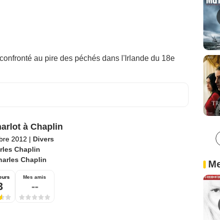
 confronté au pire des péchés dans l'Irlande du 18e
arlot à Chaplin
bre 2012
|
Divers
rles Chaplin
harles Chaplin
Me
eurs
Mes amis
3
--