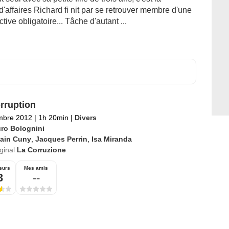
'affaires Richard fi nit par se retrouver membre d'une
tive obligatoire... Tâche d'autant ...
rruption
mbre 2012
|
1h 20min
|
Divers
ro Bolognini
lain Cuny
,
Jacques Perrin
,
Isa Miranda
iginal
La Corruzione
eurs
Mes amis
3
--