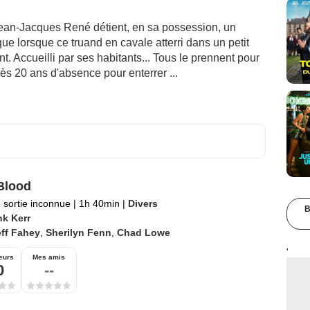
Jean-Jacques René détient, en sa possession, un
que lorsque ce truand en cavale atterri dans un petit
t. Accueilli par ses habitants... Tous le prennent pour
rès 20 ans d'absence pour enterrer ...
Blood
 sortie inconnue
|
1h 40min
|
Divers
B
nk Kerr
ff Fahey
,
Sherilyn Fenn
,
Chad Lowe
'
eurs
Mes amis
0
--