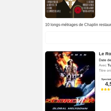
10 longs-métrages de Chaplin restau
Le Ro
Date de
Avec
T
Titre or
Spectat
4,