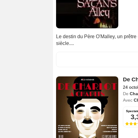
Le destin du Père O'Malley, un prêtre
siècle....
De Ch
24 octo
De
Cha
Avec
C
Spectat
3,