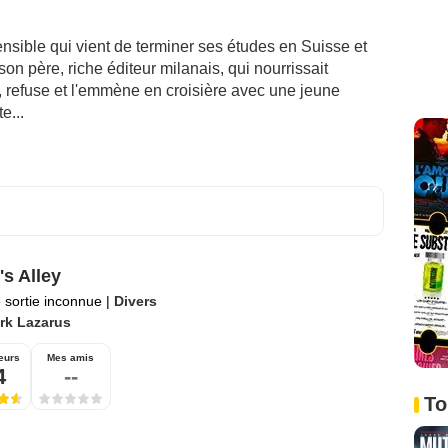
ensible qui vient de terminer ses études en Suisse et
n père, riche éditeur milanais, qui nourrissait
er, refuse et l'emmène en croisière avec une jeune
e...
's Alley
 sortie inconnue
|
Divers
rk Lazarus
eurs
Mes amis
4
--
To