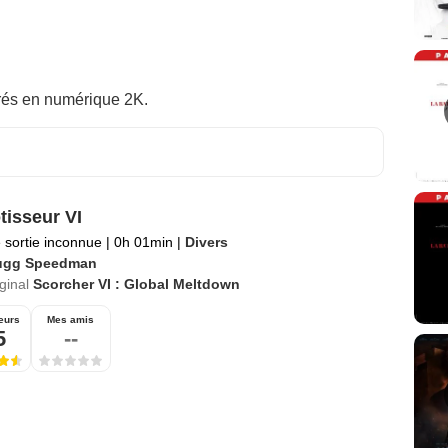
rés en numérique 2K.
tisseur VI
 sortie inconnue
|
0h 01min
|
Divers
ugg Speedman
iginal
Scorcher VI : Global Meltdown
eurs
Mes amis
5
--