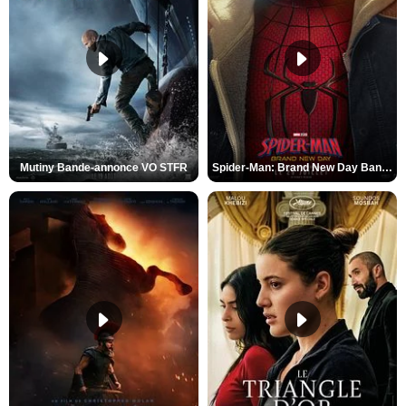
Mutiny Bande-annonce VO STFR
Spider-Man: Brand New Day Bande-annonce VO STFR