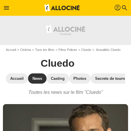
profil
menu
search
Accueil
Cinéma
Tous les films
Films Policier
Cluedo
Actualités Cluedo
Cluedo
Accueil
News
Casting
Photos
Secrets de tournag
Toutes les news sur le film "Cluedo"