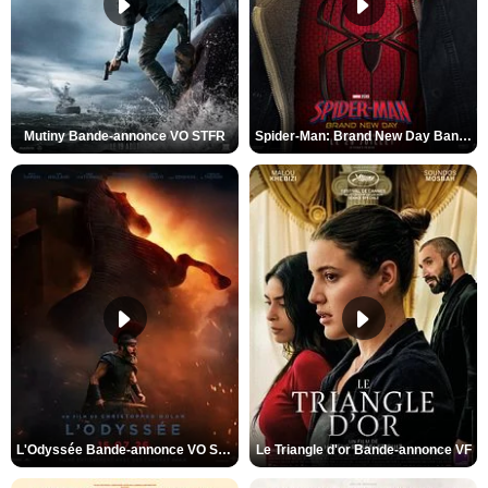
Mutiny Bande-annonce VO STFR
Spider-Man: Brand New Day Bande-annonce VO STFR
L'Odyssée Bande-annonce VO STFR
Le Triangle d'or Bande-annonce VF