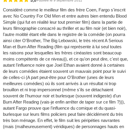
5,0
Publiée le 9 septembre 2011
Considéré comme le meilleur film des frère Coen, Fargo s'inscrit
avec No Country For Old Men et entre autres bien entendu Blood
Simple (qui fut en réalité leur tout premier film) dans la partie de
leurs filmographie consacré au thriller et au film noir (et bien noir),
l'autre moitité étant elle dans le registre de la comédie (on pourra
ainsi citer O'Brother, The Big Lebowski, le très récent A Serious
Man et Burn After Reading (film qui représente à lui seul toutes
les raisons pour lesquelles les frères cinéastes sont beaucoup
moins compétents de ce niveau)), et ce qu'on peut dire, c'est que,
autant l'influence noire que Joel Ethan avaient donné à certaines
de leurs comédies étaient souvent un mauvais point pour le suivi
de celles-ci (A part peut-être pour O'Brother (unes de leurs
meilleures comédies) où ils sont arrivés à un résultat ni trop
brouillon et ni trop impersonnel (même s'ils se détachaient
souvent de l'humour noir et burlesque (souvent indigeste) d'un
Burn After Reading (vais-je enfin arrêter de taper sur ce film ?))),
autant Fargo prouve que l'influence du comique et du quasi-
burlesque sur leurs films policiers peut faire décidément du très
très bon ménage. En effet, le film suit les péripéties navrantes
(mais (malheureusement) véridiques) de personnages hauts en