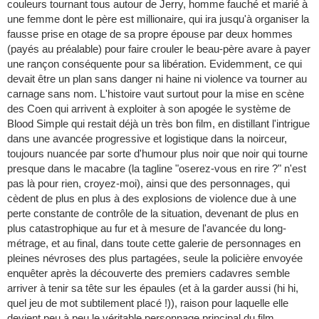
couleurs tournant tous autour de Jerry, homme fauché et marié à
une femme dont le père est millionaire, qui ira jusqu'à organiser la
fausse prise en otage de sa propre épouse par deux hommes
(payés au préalable) pour faire crouler le beau-père avare à payer
une rançon conséquente pour sa libération. Evidemment, ce qui
devait être un plan sans danger ni haine ni violence va tourner au
carnage sans nom. L'histoire vaut surtout pour la mise en scène
des Coen qui arrivent à exploiter à son apogée le système de
Blood Simple qui restait déjà un très bon film, en distillant l'intrigue
dans une avancée progressive et logistique dans la noirceur,
toujours nuancée par sorte d'humour plus noir que noir qui tourne
presque dans le macabre (la tagline "oserez-vous en rire ?" n'est
pas là pour rien, croyez-moi), ainsi que des personnages, qui
cèdent de plus en plus à des explosions de violence due à une
perte constante de contrôle de la situation, devenant de plus en
plus catastrophique au fur et à mesure de l'avancée du long-
métrage, et au final, dans toute cette galerie de personnages en
pleines névroses des plus partagées, seule la policière envoyée
enquêter après la découverte des premiers cadavres semble
arriver à tenir sa tête sur les épaules (et à la garder aussi (hi hi,
quel jeu de mot subtilement placé !)), raison pour laquelle elle
devient peu à peu le véritable personnage principal du film,