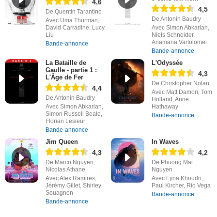
4,6
4,5
De Quentin Tarantino
De Antonin Baudry
Avec Uma Thurman,
David Carradine, Lucy
Avec Simon Abkarian,
Liu
Niels Schneider,
Anamaria Vartolomei
Bande-annonce
Bande-annonce
La Bataille de
L'Odyssée
Gaulle - partie 1 :
4,3
L'Âge de Fer
De Christopher Nolan
4,4
Avec Matt Damon, Tom
De Antonin Baudry
Holland, Anne
Avec Simon Abkarian,
Hathaway
Simon Russell Beale,
Bande-annonce
Florian Lesieur
Bande-annonce
Jim Queen
In Waves
4,3
4,2
De Marco Nguyen,
De Phuong Mai
Nicolas Athane
Nguyen
Avec Alex Ramires,
Avec Lyna Khoudri,
Jérémy Gillet, Shirley
Paul Kircher, Rio Vega
Souagnon
Bande-annonce
Bande-annonce