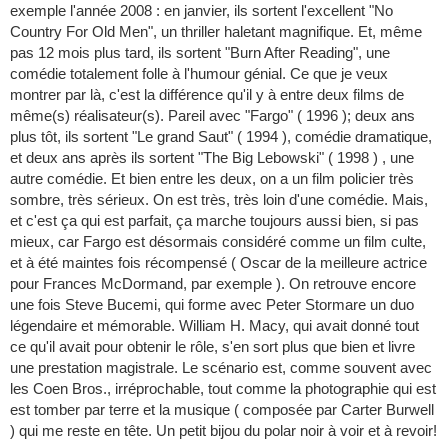
exemple l'année 2008 : en janvier, ils sortent l'excellent "No
Country For Old Men", un thriller haletant magnifique. Et, même
pas 12 mois plus tard, ils sortent "Burn After Reading", une
comédie totalement folle à l'humour génial. Ce que je veux
montrer par là, c'est la différence qu'il y à entre deux films de
même(s) réalisateur(s). Pareil avec "Fargo" ( 1996 ); deux ans
plus tôt, ils sortent "Le grand Saut" ( 1994 ), comédie dramatique,
et deux ans après ils sortent "The Big Lebowski" ( 1998 ) , une
autre comédie. Et bien entre les deux, on a un film policier très
sombre, très sérieux. On est très, très loin d'une comédie. Mais,
et c'est ça qui est parfait, ça marche toujours aussi bien, si pas
mieux, car Fargo est désormais considéré comme un film culte,
et à été maintes fois récompensé ( Oscar de la meilleure actrice
pour Frances McDormand, par exemple ). On retrouve encore
une fois Steve Bucemi, qui forme avec Peter Stormare un duo
légendaire et mémorable. William H. Macy, qui avait donné tout
ce qu'il avait pour obtenir le rôle, s'en sort plus que bien et livre
une prestation magistrale. Le scénario est, comme souvent avec
les Coen Bros., irréprochable, tout comme la photographie qui est
est tomber par terre et la musique ( composée par Carter Burwell
) qui me reste en tête. Un petit bijou du polar noir à voir et à revoir!