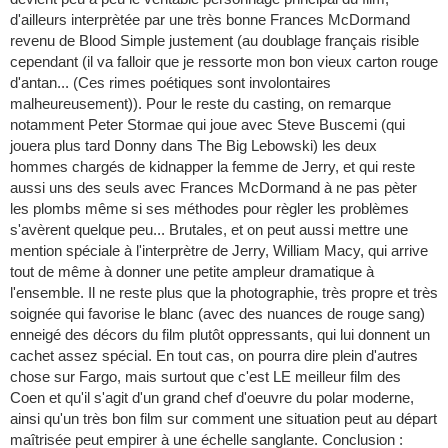
d'ailleurs interprètée par une très bonne Frances McDormand
revenu de Blood Simple justement (au doublage français risible
cependant (il va falloir que je ressorte mon bon vieux carton rouge
d'antan... (Ces rimes poétiques sont involontaires
malheureusement)). Pour le reste du casting, on remarque
notamment Peter Stormae qui joue avec Steve Buscemi (qui
jouera plus tard Donny dans The Big Lebowski) les deux
hommes chargés de kidnapper la femme de Jerry, et qui reste
aussi uns des seuls avec Frances McDormand à ne pas pèter
les plombs même si ses méthodes pour règler les problèmes
s'avèrent quelque peu... Brutales, et on peut aussi mettre une
mention spéciale à l'interprètre de Jerry, William Macy, qui arrive
tout de même à donner une petite ampleur dramatique à
l'ensemble. Il ne reste plus que la photographie, très propre et très
soignée qui favorise le blanc (avec des nuances de rouge sang)
enneigé des décors du film plutôt oppressants, qui lui donnent un
cachet assez spécial. En tout cas, on pourra dire plein d'autres
chose sur Fargo, mais surtout que c'est LE meilleur film des
Coen et qu'il s'agit d'un grand chef d'oeuvre du polar moderne,
ainsi qu'un très bon film sur comment une situation peut au départ
maîtrisée peut empirer à une échelle sanglante. Conclusion :