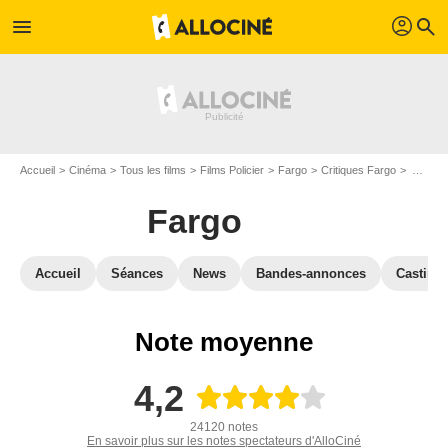
profil
menu
search
Accueil
Cinéma
Tous les films
Films Policier
Fargo
Critiques Fargo
Avis : Fargo - Page 5
Fargo
Accueil
Séances
News
Bandes-annonces
Casting
Note moyenne
4,2
24120 notes
En savoir plus sur les notes spectateurs d'AlloCiné