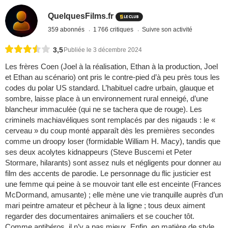
QuelquesFilms.fr
359 abonnés
1 766 critiques
Suivre son activité
3,5
Publiée le 3 décembre 2024
Les frères Coen (Joel à la réalisation, Ethan à la production, Joel
et Ethan au scénario) ont pris le contre-pied d’à peu près tous les
codes du polar US standard. L’habituel cadre urbain, glauque et
sombre, laisse place à un environnement rural enneigé, d’une
blancheur immaculée (qui ne se tachera que de rouge). Les
criminels machiavéliques sont remplacés par des nigauds : le «
cerveau » du coup monté apparaît dès les premières secondes
comme un droopy loser (formidable William H. Macy), tandis que
ses deux acolytes kidnappeurs (Steve Buscemi et Peter
Stormare, hilarants) sont assez nuls et négligents pour donner au
film des accents de parodie. Le personnage du flic justicier est
une femme qui peine à se mouvoir tant elle est enceinte (Frances
McDormand, amusante) ; elle mène une vie tranquille auprès d’un
mari peintre amateur et pêcheur à la ligne ; tous deux aiment
regarder des documentaires animaliers et se coucher tôt.
Comme antihéros, il n’y a pas mieux. Enfin, en matière de style,