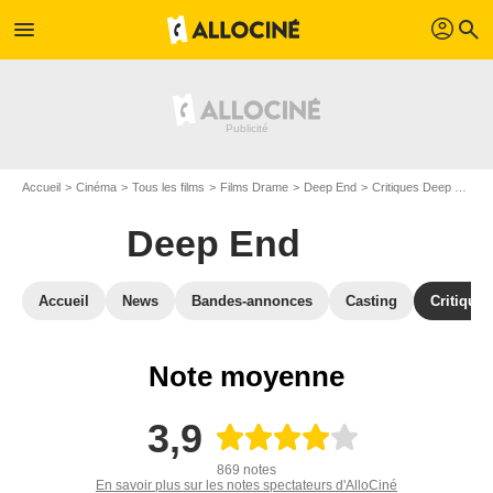
profil
menu
search
Accueil
Cinéma
Tous les films
Films Drame
Deep End
Critiques Deep End
Deep End
Accueil
News
Bandes-annonces
Casting
Critiques
Note moyenne
3,9
869 notes
En savoir plus sur les notes spectateurs d'AlloCiné