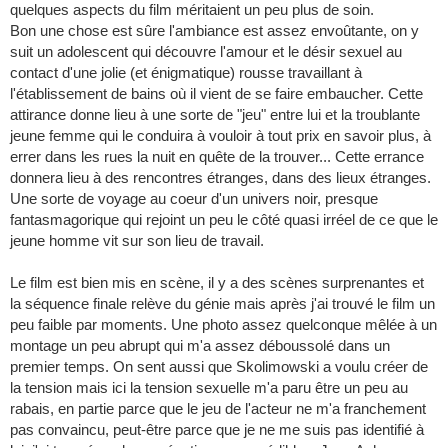
quelques aspects du film méritaient un peu plus de soin.
Bon une chose est sûre l'ambiance est assez envoûtante, on y
suit un adolescent qui découvre l'amour et le désir sexuel au
contact d'une jolie (et énigmatique) rousse travaillant à
l'établissement de bains où il vient de se faire embaucher. Cette
attirance donne lieu à une sorte de "jeu" entre lui et la troublante
jeune femme qui le conduira à vouloir à tout prix en savoir plus, à
errer dans les rues la nuit en quête de la trouver... Cette errance
donnera lieu à des rencontres étranges, dans des lieux étranges.
Une sorte de voyage au coeur d'un univers noir, presque
fantasmagorique qui rejoint un peu le côté quasi irréel de ce que le
jeune homme vit sur son lieu de travail.
Le film est bien mis en scène, il y a des scènes surprenantes et
la séquence finale relève du génie mais après j'ai trouvé le film un
peu faible par moments. Une photo assez quelconque mêlée à un
montage un peu abrupt qui m'a assez déboussolé dans un
premier temps. On sent aussi que Skolimowski a voulu créer de
la tension mais ici la tension sexuelle m'a paru être un peu au
rabais, en partie parce que le jeu de l'acteur ne m'a franchement
pas convaincu, peut-être parce que je ne me suis pas identifié à