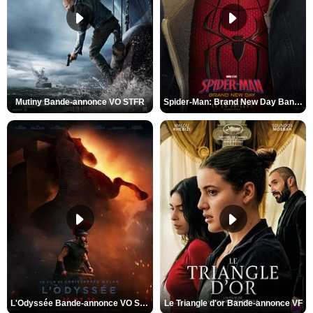
Mutiny Bande-annonce VO STFR
Spider-Man: Brand New Day Bande-annonce VO STFR
L'Odyssée Bande-annonce VO STFR
Le Triangle d'or Bande-annonce VF