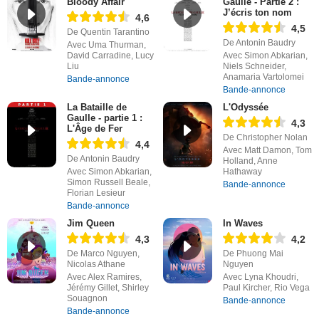
Bloody Affair
Gaulle - Partie 2 :
J’écris ton nom
4,6
4,5
De Quentin Tarantino
De Antonin Baudry
Avec Uma Thurman,
David Carradine, Lucy
Avec Simon Abkarian,
Liu
Niels Schneider,
Anamaria Vartolomei
Bande-annonce
Bande-annonce
La Bataille de
L'Odyssée
Gaulle - partie 1 :
4,3
L'Âge de Fer
De Christopher Nolan
4,4
Avec Matt Damon, Tom
De Antonin Baudry
Holland, Anne
Avec Simon Abkarian,
Hathaway
Simon Russell Beale,
Bande-annonce
Florian Lesieur
Bande-annonce
Jim Queen
In Waves
4,3
4,2
De Marco Nguyen,
De Phuong Mai
Nicolas Athane
Nguyen
Avec Alex Ramires,
Avec Lyna Khoudri,
Jérémy Gillet, Shirley
Paul Kircher, Rio Vega
Souagnon
Bande-annonce
Bande-annonce