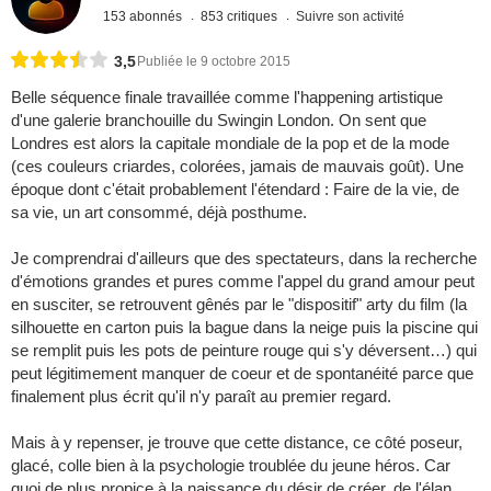
153 abonnés
853 critiques
Suivre son activité
3,5
Publiée le 9 octobre 2015
Belle séquence finale travaillée comme l'happening artistique
d'une galerie branchouille du Swingin London. On sent que
Londres est alors la capitale mondiale de la pop et de la mode
(ces couleurs criardes, colorées, jamais de mauvais goût). Une
époque dont c'était probablement l'étendard : Faire de la vie, de
sa vie, un art consommé, déjà posthume.
Je comprendrai d'ailleurs que des spectateurs, dans la recherche
d'émotions grandes et pures comme l'appel du grand amour peut
en susciter, se retrouvent gênés par le "dispositif" arty du film (la
silhouette en carton puis la bague dans la neige puis la piscine qui
se remplit puis les pots de peinture rouge qui s'y déversent…) qui
peut légitimement manquer de coeur et de spontanéité parce que
finalement plus écrit qu'il n'y paraît au premier regard.
Mais à y repenser, je trouve que cette distance, ce côté poseur,
glacé, colle bien à la psychologie troublée du jeune héros. Car
quoi de plus propice à la naissance du désir de créer, de l'élan