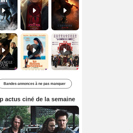
Le Triangle d'or Bande-annonce VF
Les Matins merveilleux Bande-annonce VF
De la Comédie-Française Teaser VF
Bandes-annonces à ne pas manquer
p actus ciné de la semaine