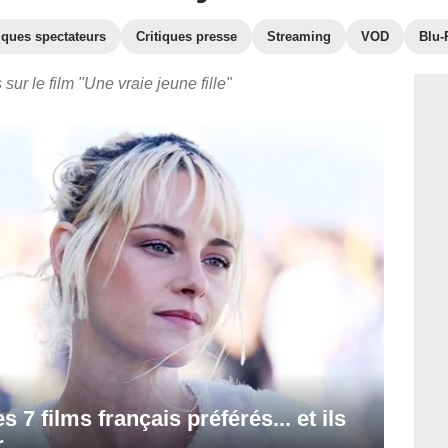
iques spectateurs
Critiques presse
Streaming
VOD
Blu-
sur le film "Une vraie jeune fille"
s 7 films français préférés... et ils
r