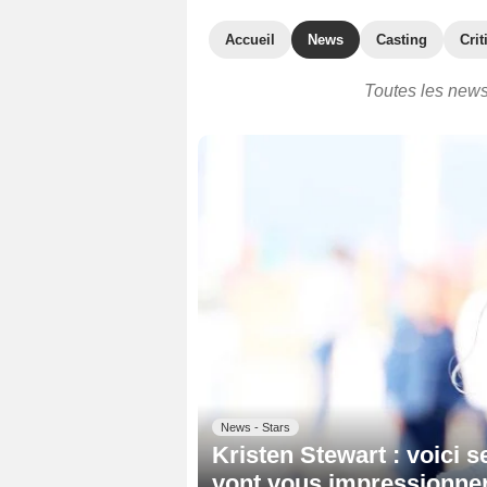
Accueil
News
Casting
Crit
Toutes les news 
News - Stars
Kristen Stewart : voici se
vont vous impressionne