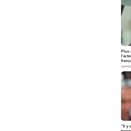
Plus 
l'act
franç
samed
"Il y
tranq