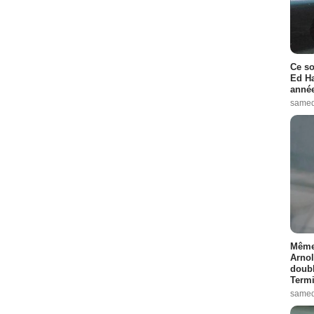
Ce so
Ed Ha
année
samed
Même 
Arnol
doubl
Termi
samed