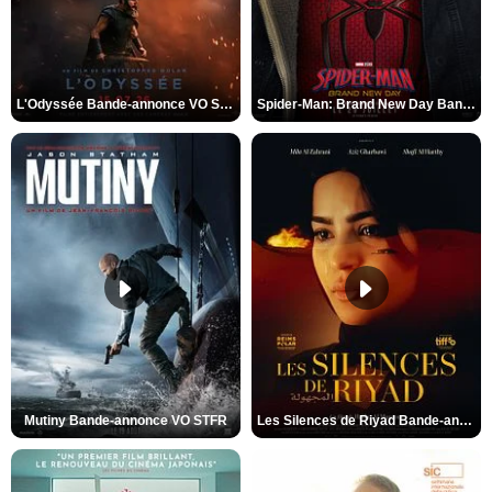
L'Odyssée Bande-annonce VO STFR
Spider-Man: Brand New Day Bande-annonce VO STFR
Mutiny Bande-annonce VO STFR
Les Silences de Riyad Bande-annonce VO STFR