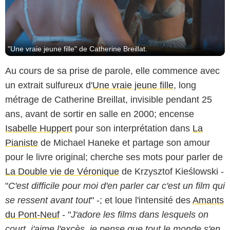
"Une vraie jeune fille" de Catherine Breillat.
Au cours de sa prise de parole, elle commence avec
un extrait sulfureux d'
Une vraie jeune fille
, long
métrage de Catherine Breillat, invisible pendant 25
ans, avant de sortir en salle en 2000; encense
Isabelle Huppert
pour son interprétation dans
La
Pianiste
de Michael Haneke et partage son amour
pour le livre original; cherche ses mots pour parler de
La Double vie de Véronique
de Krzysztof Kieślowski -
"
C'est difficile pour moi d'en parler car c'est un film qui
se ressent avant tout
" -; et loue l'intensité des
Amants
du Pont-Neuf
- "
J'adore les films dans lesquels on
court, j'aime l'excès, je pense que tout le monde s'en