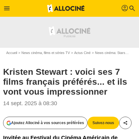
profil
menu
search
Accueil
News cinéma, films et séries TV
Actus Ciné
News cinéma: Stars
Kriste
Kristen Stewart : voici ses 7
films français préférés... et ils
vont vous impressionner
14 sept. 2025 à 08:30
Denis Guignebourg / Bestimage
Ajoutez Allociné à vos sources préférées
Suivez-nous
Partag
Invitée au Festival du Cinéma Américain de