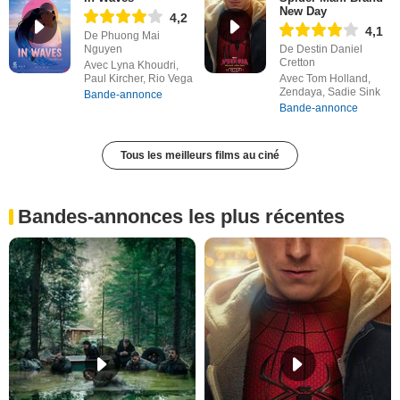
New Day
4,2
4,1
De Phuong Mai
Nguyen
De Destin Daniel
Cretton
Avec Lyna Khoudri,
Paul Kircher, Rio Vega
Avec Tom Holland,
Zendaya, Sadie Sink
Bande-annonce
Bande-annonce
Tous les meilleurs films au ciné
Bandes-annonces les plus récentes