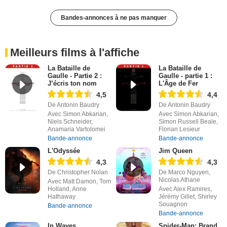
Bandes-annonces à ne pas manquer
Meilleurs films à l'affiche
La Bataille de
La Bataille de
Gaulle - Partie 2 :
Gaulle - partie 1 :
J’écris ton nom
L'Âge de Fer
4,5
4,4
De Antonin Baudry
De Antonin Baudry
Avec Simon Abkarian,
Avec Simon Abkarian,
Niels Schneider,
Simon Russell Beale,
Anamaria Vartolomei
Florian Lesieur
Bande-annonce
Bande-annonce
L'Odyssée
Jim Queen
4,3
4,3
De Christopher Nolan
De Marco Nguyen,
Nicolas Athane
Avec Matt Damon, Tom
Holland, Anne
Avec Alex Ramires,
Hathaway
Jérémy Gillet, Shirley
Souagnon
Bande-annonce
Bande-annonce
In Waves
Spider-Man: Brand