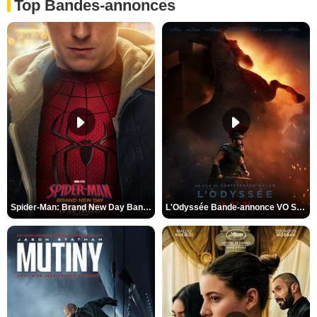
Top Bandes-annonces
Spider-Man: Brand New Day Bande-annonce VO STFR
L'Odyssée Bande-annonce VO STFR