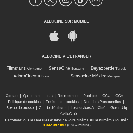
ALLOCINÉ SUR MOBILE
ALLOCINÉ À L'ÉTRANGER
Filmstarts
SensaCine
Beyazperde
Allemagne
Espagne
Turquie
AdoroCinema
Sensacine México
Brésil
Mexique
Contact
|
Qui sommes-nous
|
Recrutement
|
Publicité
|
CGU
|
CGV
|
Politique de cookies
|
Préférences cookies
|
Données Personnelles
|
Revue de presse
|
Charte d'écriture
|
Les services AlloCiné
|
Gérer Utiq
|
©AlloCiné
Retrouvez tous les horaires et infos de votre cinéma sur le numéro AlloCiné :
0 892 892 892
(0,90€/minute)