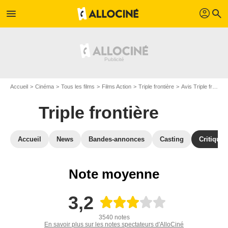
profil
menu
search
Accueil
Cinéma
Tous les films
Films Action
Triple frontière
Avis Triple frontière
Triple frontière
Accueil
News
Bandes-annonces
Casting
Critiques
Note moyenne
3,2
3540 notes
En savoir plus sur les notes spectateurs d'AlloCiné