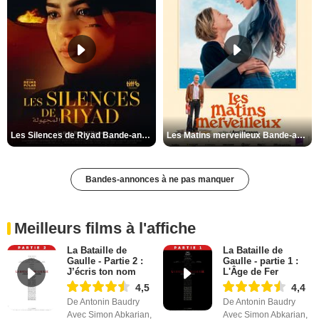
Les Silences de Riyad Bande-annonce VO STFR
Les Matins merveilleux Bande-annonce VF
Bandes-annonces à ne pas manquer
Meilleurs films à l'affiche
La Bataille de
La Bataille de
Gaulle - Partie 2 :
Gaulle - partie 1 :
J’écris ton nom
L'Âge de Fer
4,5
4,4
De Antonin Baudry
De Antonin Baudry
Avec Simon Abkarian,
Avec Simon Abkarian,