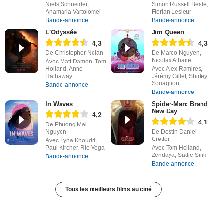
Niels Schneider,
Simon Russell Beale,
Anamaria Vartolomei
Florian Lesieur
Bande-annonce
Bande-annonce
L'Odyssée
Jim Queen
4,3
4,3
De Christopher Nolan
De Marco Nguyen,
Nicolas Athane
Avec Matt Damon, Tom
Holland, Anne
Avec Alex Ramires,
Hathaway
Jérémy Gillet, Shirley
Souagnon
Bande-annonce
Bande-annonce
In Waves
Spider-Man: Brand
New Day
4,2
4,1
De Phuong Mai
Nguyen
De Destin Daniel
Cretton
Avec Lyna Khoudri,
Paul Kircher, Rio Vega
Avec Tom Holland,
Zendaya, Sadie Sink
Bande-annonce
Bande-annonce
Tous les meilleurs films au ciné