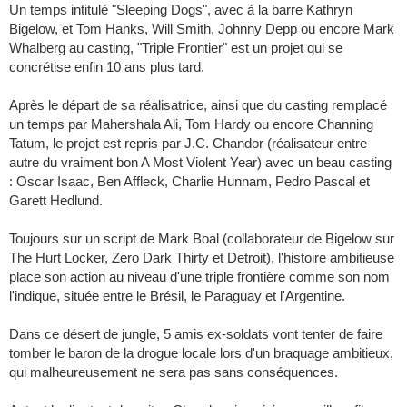
Un temps intitulé "Sleeping Dogs", avec à la barre Kathryn
Bigelow, et Tom Hanks, Will Smith, Johnny Depp ou encore Mark
Whalberg au casting, "Triple Frontier" est un projet qui se
concrétise enfin 10 ans plus tard.
Après le départ de sa réalisatrice, ainsi que du casting remplacé
un temps par Mahershala Ali, Tom Hardy ou encore Channing
Tatum, le projet est repris par J.C. Chandor (réalisateur entre
autre du vraiment bon A Most Violent Year) avec un beau casting
: Oscar Isaac, Ben Affleck, Charlie Hunnam, Pedro Pascal et
Garett Hedlund.
Toujours sur un script de Mark Boal (collaborateur de Bigelow sur
The Hurt Locker, Zero Dark Thirty et Detroit), l'histoire ambitieuse
place son action au niveau d'une triple frontière comme son nom
l'indique, située entre le Brésil, le Paraguay et l'Argentine.
Dans ce désert de jungle, 5 amis ex-soldats vont tenter de faire
tomber le baron de la drogue locale lors d'un braquage ambitieux,
qui malheureusement ne sera pas sans conséquences.