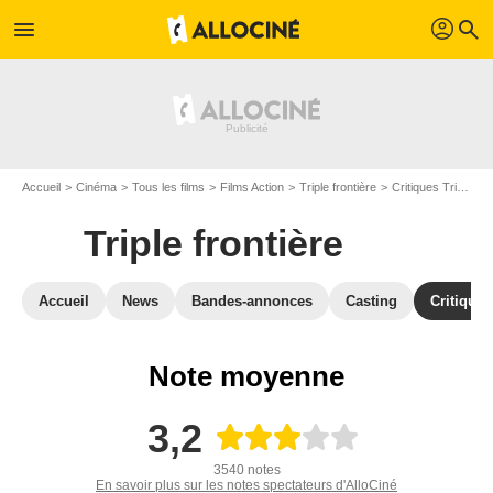
profil
menu
search
Accueil
Cinéma
Tous les films
Films Action
Triple frontière
Critiques Triple frontière
Triple frontière
Accueil
News
Bandes-annonces
Casting
Critiques
Note moyenne
3,2
3540 notes
En savoir plus sur les notes spectateurs d'AlloCiné