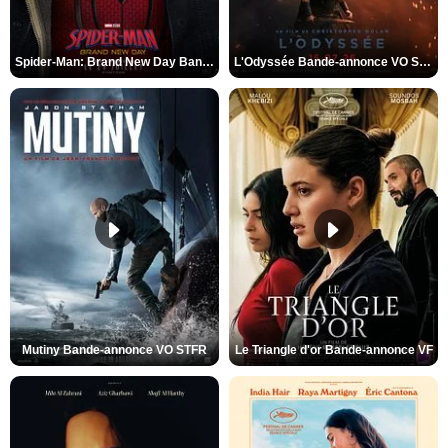
Spider-Man: Brand New Day Bande-annonce VO STFR
L'Odyssée Bande-annonce VO STFR
Mutiny Bande-annonce VO STFR
Le Triangle d'or Bande-annonce VF