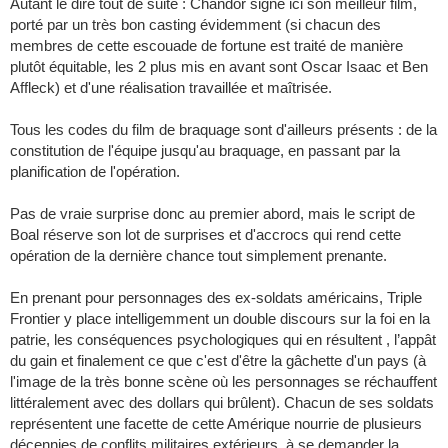
Autant le dire tout de suite : Chandor signe ici son meilleur film,
porté par un très bon casting évidemment (si chacun des
membres de cette escouade de fortune est traité de manière
plutôt équitable, les 2 plus mis en avant sont Oscar Isaac et Ben
Affleck) et d'une réalisation travaillée et maîtrisée.
Tous les codes du film de braquage sont d'ailleurs présents : de la
constitution de l'équipe jusqu'au braquage, en passant par la
planification de l'opération.
Pas de vraie surprise donc au premier abord, mais le script de
Boal réserve son lot de surprises et d'accrocs qui rend cette
opération de la dernière chance tout simplement prenante.
En prenant pour personnages des ex-soldats américains, Triple
Frontier y place intelligemment un double discours sur la foi en la
patrie, les conséquences psychologiques qui en résultent , l’appât
du gain et finalement ce que c'est d'être la gâchette d'un pays (à
l'image de la très bonne scène où les personnages se réchauffent
littéralement avec des dollars qui brûlent). Chacun de ses soldats
représentent une facette de cette Amérique nourrie de plusieurs
décennies de conflits militaires extérieurs, à se demander la