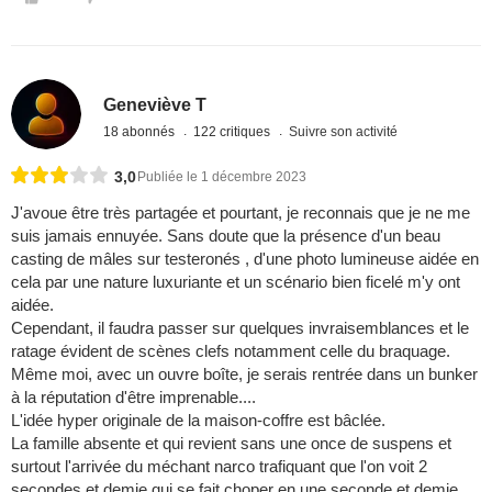
Geneviève T
18 abonnés
122 critiques
Suivre son activité
3,0
Publiée le 1 décembre 2023
J'avoue être très partagée et pourtant, je reconnais que je ne me
suis jamais ennuyée. Sans doute que la présence d'un beau
casting de mâles sur testeronés , d'une photo lumineuse aidée en
cela par une nature luxuriante et un scénario bien ficelé m'y ont
aidée.
Cependant, il faudra passer sur quelques invraisemblances et le
ratage évident de scènes clefs notamment celle du braquage.
Même moi, avec un ouvre boîte, je serais rentrée dans un bunker
à la réputation d'être imprenable....
L'idée hyper originale de la maison-coffre est bâclée.
La famille absente et qui revient sans une once de suspens et
surtout l'arrivée du méchant narco trafiquant que l'on voit 2
secondes et demie qui se fait choper en une seconde et demie