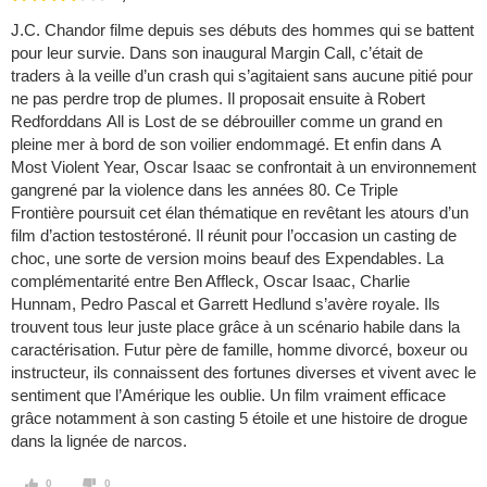
J.C. Chandor filme depuis ses débuts des hommes qui se battent
pour leur survie. Dans son inaugural Margin Call, c’était de
traders à la veille d’un crash qui s’agitaient sans aucune pitié pour
ne pas perdre trop de plumes. Il proposait ensuite à Robert
Redforddans All is Lost de se débrouiller comme un grand en
pleine mer à bord de son voilier endommagé. Et enfin dans A
Most Violent Year, Oscar Isaac se confrontait à un environnement
gangrené par la violence dans les années 80. Ce Triple
Frontière poursuit cet élan thématique en revêtant les atours d’un
film d’action testostéroné. Il réunit pour l’occasion un casting de
choc, une sorte de version moins beauf des Expendables. La
complémentarité entre Ben Affleck, Oscar Isaac, Charlie
Hunnam, Pedro Pascal et Garrett Hedlund s’avère royale. Ils
trouvent tous leur juste place grâce à un scénario habile dans la
caractérisation. Futur père de famille, homme divorcé, boxeur ou
instructeur, ils connaissent des fortunes diverses et vivent avec le
sentiment que l’Amérique les oublie. Un film vraiment efficace
grâce notamment à son casting 5 étoile et une histoire de drogue
dans la lignée de narcos.
0
0