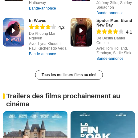
Hathaway
Jérémy Gillet, Shirley
Souagnon
Bande-annonce
Bande-annonce
In Waves
Spider-Man: Brand
New Day
4,2
4,1
De Phuong Mai
Nguyen
De Destin Daniel
Cretton
Avec Lyna Khoudri,
Paul Kircher, Rio Vega
Avec Tom Holland,
Zendaya, Sadie Sink
Bande-annonce
Bande-annonce
Tous les meilleurs films au ciné
Trailers des films prochainement au
cinéma