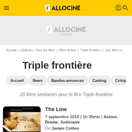
profil
menu
search
Accueil
Cinéma
Tous les films
Films Action
Triple frontière
Les films similaires à "Triple frontière"
Triple frontière
Accueil
News
Bandes-annonces
Casting
Critiques
20 films similaires pour le film Triple frontière
The Line
7 septembre 2010
|
1h 35min
|
Action
,
Drame
,
Judiciaire
De
James Cotten