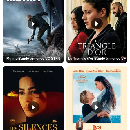
Mutiny Bande-annonce VO STFR
Le Triangle d'or Bande-annonce VF