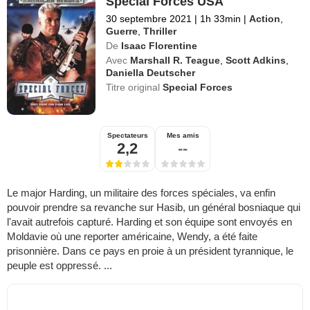
Special Forces USA
30 septembre 2021
|
1h 33min
|
Action
,
Guerre
,
Thriller
De
Isaac Florentine
Avec
Marshall R. Teague
,
Scott Adkins
,
Daniella Deutscher
Titre original
Special Forces
Spectateurs
Mes amis
2,2
--
Le major Harding, un militaire des forces spéciales, va enfin
pouvoir prendre sa revanche sur Hasib, un général bosniaque qui
l'avait autrefois capturé. Harding et son équipe sont envoyés en
Moldavie où une reporter américaine, Wendy, a été faite
prisonnière. Dans ce pays en proie à un président tyrannique, le
peuple est oppressé. ...