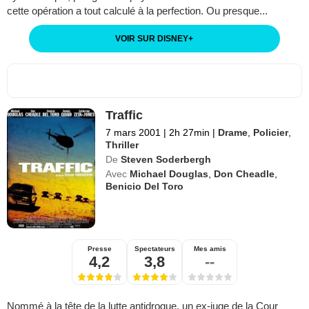
cette opération a tout calculé à la perfection. Ou presque...
VOIR SUR DISNEY
+
Traffic
7 mars 2001
|
2h 27min
|
Drame
,
Policier
,
Thriller
De
Steven Soderbergh
Avec
Michael Douglas
,
Don Cheadle
,
Benicio Del Toro
Presse
Spectateurs
Mes amis
4,2
3,8
--
Nommé à la tête de la lutte antidrogue, un ex-juge de la Cour