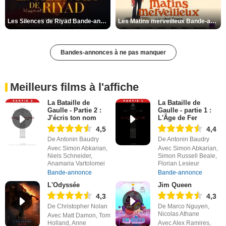
Les Silences de Riyad Bande-annonce VO STFR
Les Matins merveilleux Bande-annonce VF
Bandes-annonces à ne pas manquer
Meilleurs films à l'affiche
La Bataille de
La Bataille de
Gaulle - Partie 2 :
Gaulle - partie 1 :
J’écris ton nom
L'Âge de Fer
4,5
4,4
De Antonin Baudry
De Antonin Baudry
Avec Simon Abkarian,
Avec Simon Abkarian,
Niels Schneider,
Simon Russell Beale,
Anamaria Vartolomei
Florian Lesieur
Bande-annonce
Bande-annonce
L'Odyssée
Jim Queen
4,3
4,3
De Christopher Nolan
De Marco Nguyen,
Nicolas Athane
Avec Matt Damon, Tom
Holland, Anne
Avec Alex Ramires,