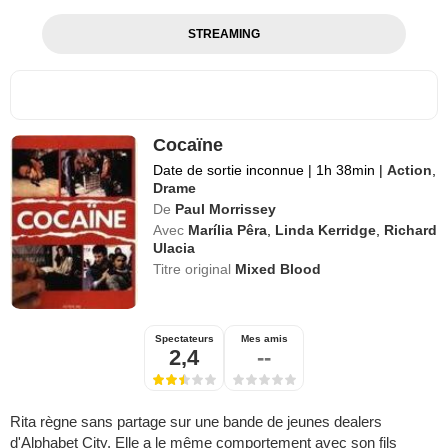
STREAMING
Cocaïne
Date de sortie inconnue
|
1h 38min
|
Action
,
Drame
De
Paul Morrissey
Avec
Marília Pêra
,
Linda Kerridge
,
Richard
Ulacia
Titre original
Mixed Blood
Spectateurs
Mes amis
2,4
--
Rita règne sans partage sur une bande de jeunes dealers
d'Alphabet City. Elle a le même comportement avec son fils