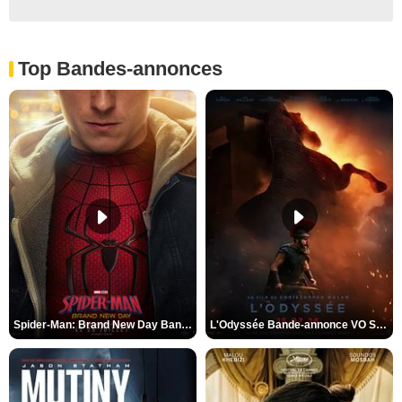
Top Bandes-annonces
Spider-Man: Brand New Day Bande-annonce VO STFR
L'Odyssée Bande-annonce VO STFR