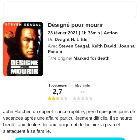
Désigné pour mourir
23 février 2021
|
1h 33min
|
Action
De
Dwight H. Little
Avec
Steven Seagal
,
Keith David
,
Joanna
Pacula
Titre original
Marked for death
Spectateurs
Mes amis
2,7
--
John Hatcher, un super-flic incorruptible, prend quelques jours de
vacances après une affaire particulièrement difficile. Il se heurte
bientôt aux dealers locaux, qui jurent de lui faire la peau et
s'attaquent à sa famille.