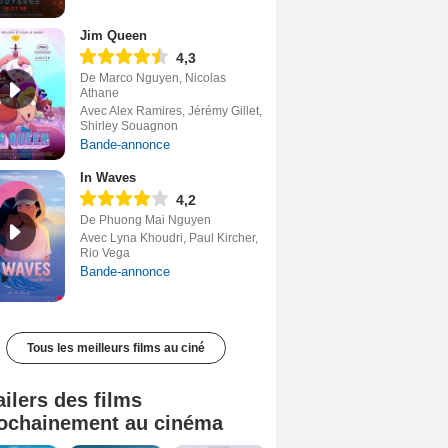
Jim Queen
4,3
De Marco Nguyen, Nicolas
Athane
Avec Alex Ramires, Jérémy Gillet,
Shirley Souagnon
Bande-annonce
In Waves
4,2
De Phuong Mai Nguyen
Avec Lyna Khoudri, Paul Kircher,
Rio Vega
Bande-annonce
Tous les meilleurs films au ciné
ailers des films
ochainement au cinéma
Tombé du ciel Bande-annonce VF
La fin d’Oak Street Bande-annonce VO STFR
Soudain Bande-annonce VF STFR