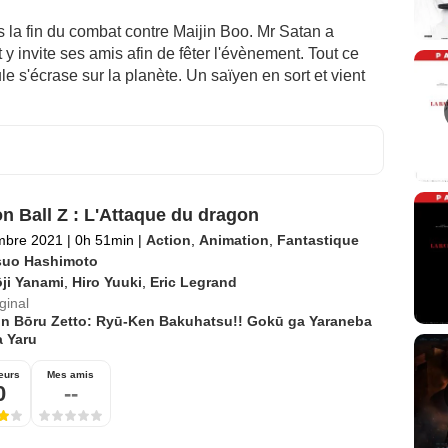
la fin du combat contre Maijin Boo. Mr Satan a
 y invite ses amis afin de fêter l'évènement. Tout ce
e s'écrase sur la planète. Un saïyen en sort et vient
n Ball Z : L'Attaque du dragon
mbre 2021
|
0h 51min
|
Action
,
Animation
,
Fantastique
suo Hashimoto
ji Yanami
,
Hiro Yuuki
,
Eric Legrand
iginal
n Bōru Zetto: Ryū-Ken Bakuhatsu!! Gokū ga Yaraneba
a Yaru
eurs
Mes amis
0
--