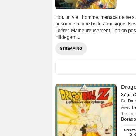
Hoï, un vieil homme, menace de se sui
prisonnier d'une boîte à musique. No
libérer. Malheureusement, Tapion poss
Hildegarn...
STREAMING
Drago
27 juin
De
Dai
Avec
Pa
Titre or
Dorago
Spectat
3,