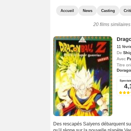
Accueil
News
Casting
Crit
20 films similaire
Dragon
11 févr
De
Shi
Avec
Pa
Titre or
Dorago
Spectat
4,
Des rescapés Saïyens débarquent sur T
qu'il règne sur la nouvelle planète Vege