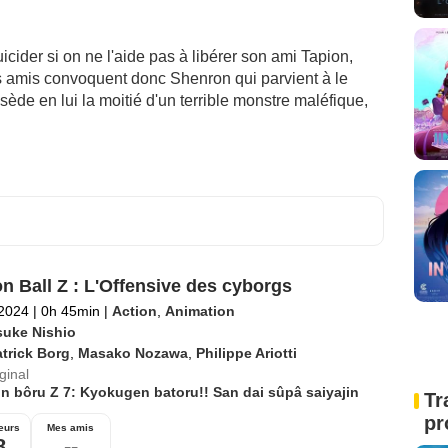
cider si on ne l'aide pas à libérer son ami Tapion,
s amis convoquent donc Shenron qui parvient à le
ède en lui la moitié d'un terrible monstre maléfique,
n Ball Z : L'Offensive des cyborgs
 2024
|
0h 45min
|
Action
,
Animation
suke Nishio
trick Borg
,
Masako Nozawa
,
Philippe Ariotti
iginal
n bôru Z 7: Kyokugen batoru!! San dai sûpâ saiyajin
Tr
pr
eurs
Mes amis
8
--