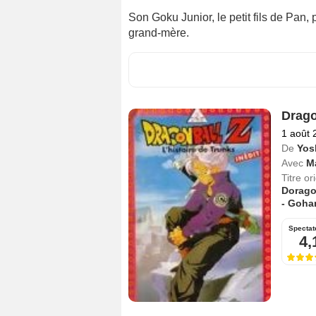
Son Goku Junior, le petit fils de Pan,
grand-mère.
Drago
1 août 
De
Yos
Avec
M
Titre or
Dorago
- Goha
Spectat
4,