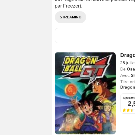
par Freezer).
STREAMING
Drago
25 juill
De
Osa
Avec
S
Titre or
Dragon
Spectat
2,