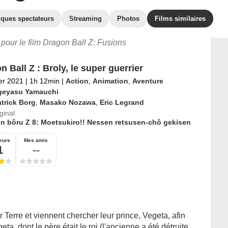
iques spectateurs
Streaming
Photos
Films similaires
s pour le film Dragon Ball Z: Fusions
 Ball Z : Broly, le super guerrier
ier 2021
|
1h 12min
|
Action
,
Animation
,
Aventure
geyasu Yamauchi
trick Borg
,
Masako Nozawa
,
Eric Legrand
iginal
n bôru Z 8: Moetsukiro!! Nessen retsusen-chô gekisen
eurs
Mes amis
1
--
erre et viennent chercher leur prince, Vegeta, afin
ta, dont le père était le roi (l'ancienne a été détruite