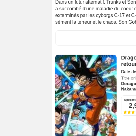
Dans un futur alternatif, Trunks et S
a succombé d'une maladie du coeur et 
exterminés par les cyborgs C-17 et C-
sèment la terreur et le chaos, Son Go
Drago
retou
Date de
Titre or
Dorago
Nakama
Spectat
2,