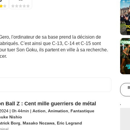
ero, l'ordinateur de sa base prend la décision de
t fabriqués. C'est ainsi que C-13, C-14 et C-15 sont
r tuer Son Goku, ils partent en ville à sa recherche.
cer.
B
n Ball Z : Cent mille guerriers de métal
'
 2024
|
0h 44min
|
Action
,
Animation
,
Fantastique
suke Nishio
trick Borg
,
Masako Nozawa
,
Eric Legrand
iginal