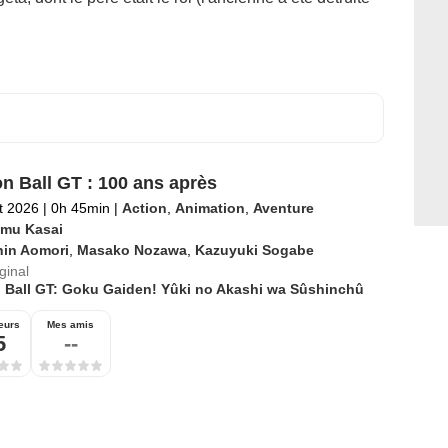
n Ball GT : 100 ans après
et 2026
|
0h 45min
|
Action
,
Animation
,
Aventure
mu Kasai
hin Aomori
,
Masako Nozawa
,
Kazuyuki Sogabe
iginal
 Ball GT: Goku Gaiden! Yûki no Akashi wa Sûshinchû
eurs
Mes amis
5
--