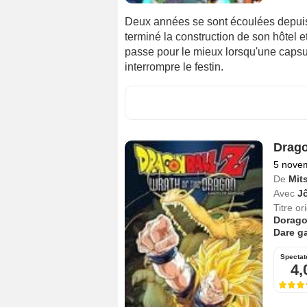
Deux années se sont écoulées depuis 
terminé la construction de son hôtel et
passe pour le mieux lorsqu'une capsul
interrompre le festin.
Drago
5 nove
De
Mit
Avec
Jô
Titre or
Dorago
Dare g
Spectat
4,