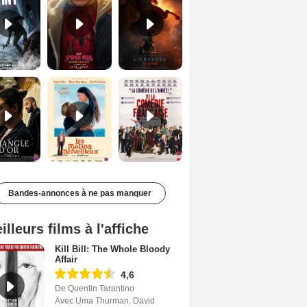
Le Triangle d'or Bande-annonce VF
Les Matins merveilleux Bande-annonce VF
De la Comédie-Française Teaser VF
Bandes-annonces à ne pas manquer
illeurs films à l'affiche
Kill Bill: The Whole Bloody
Affair
4,6
De Quentin Tarantino
Avec Uma Thurman, David