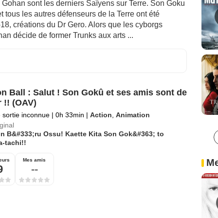
on Gohan sont les derniers Saïyens sur Terre. Son Goku
tous les autres défenseurs de la Terre ont été
18, créations du Dr Gero. Alors que les cyborgs
han décide de former Trunks aux arts ...
n Ball : Salut ! Son Gokû et ses amis sont de
r !! (OAV)
 sortie inconnue
|
0h 33min
|
Action
,
Animation
iginal
n B&#333;ru Ossu! Kaette Kita Son Gok&#363; to
-tachi!!
eurs
Mes amis
Me
9
--