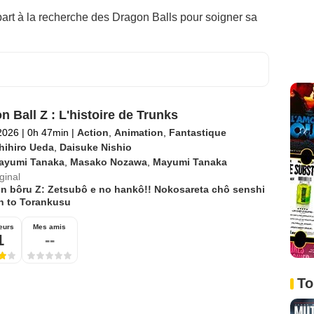
 part à la recherche des Dragon Balls pour soigner sa
n Ball Z : L'histoire de Trunks
2026
|
0h 47min
|
Action
,
Animation
,
Fantastique
hihiro Ueda
,
Daisuke Nishio
ayumi Tanaka
,
Masako Nozawa
,
Mayumi Tanaka
iginal
n bôru Z: Zetsubô e no hankô!! Nokosareta chô senshi
n to Torankusu
eurs
Mes amis
1
--
To