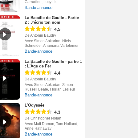
Carradine, Lucy Liu
Bande-annonce
La Bataille de Gaulle - Partie
2 : J’écris ton nom
4,5
De Antonin Baudry
Avec Simon Abkarian, Niels
Schneider, Anamaria Vartolomei
Bande-annonce
La Bataille de Gaulle - partie 1
: L'Âge de Fer
4,4
De Antonin Baudry
Avec Simon Abkarian, Simon
Russell Beale, Florian Lesieur
Bande-annonce
L'Odyssée
4,3
De Christopher Nolan
Avec Matt Damon, Tom Holland,
Anne Hathaway
Bande-annonce