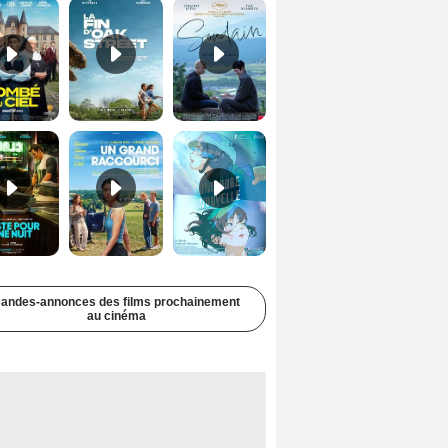
Juste pour une nuit Bande-annonce VO STFR
Un grand raccourci Bande-annonce VF
Une aube nouvelle Bande-annonce VO STFR
andes-annonces des films prochainement
au cinéma