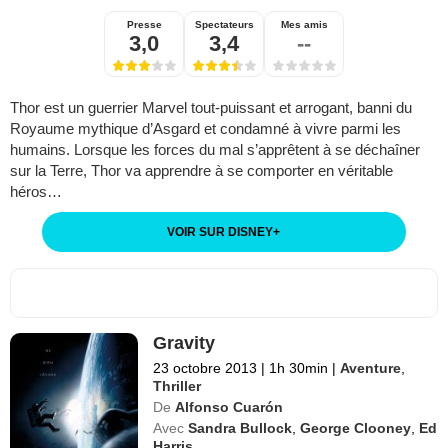
Presse
Spectateurs
Mes amis
3,0
3,4
--
Thor est un guerrier Marvel tout-puissant et arrogant, banni du
Royaume mythique d’Asgard et condamné à vivre parmi les
humains. Lorsque les forces du mal s’apprêtent à se déchaîner
sur la Terre, Thor va apprendre à se comporter en véritable
héros…
VOIR SUR DISNEY
+
Gravity
23 octobre 2013
|
1h 30min
|
Aventure
,
Thriller
De
Alfonso Cuarón
Avec
Sandra Bullock
,
George Clooney
,
Ed
Harris