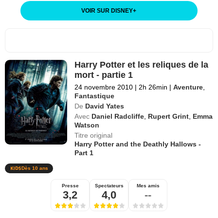
VOIR SUR DISNEY
+
Harry Potter et les reliques de la
mort - partie 1
24 novembre 2010
|
2h 26min
|
Aventure
,
Fantastique
De
David Yates
Avec
Daniel Radcliffe
,
Rupert Grint
,
Emma
Watson
Titre original
Harry Potter and the Deathly Hallows -
Part 1
Dès 10 ans
Presse
Spectateurs
Mes amis
3,2
4,0
--