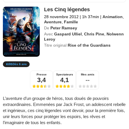
Les Cinq légendes
28 novembre 2012
|
1h 37min
|
Animation
,
Aventure
,
Famille
De
Peter Ramsey
Avec
Gaspard Ulliel
,
Chris Pine
,
Nolwenn
Leroy
Titre original
Rise of the Guardians
Dès 6 ans
Presse
Spectateurs
Mes amis
3,4
4,1
--
L’aventure d’un groupe de héros, tous doués de pouvoirs
extraordinaires. Emmenées par Jack Frost, un adolescent rebelle
et ingénieux, ces cinq légendes vont devoir, pour la première fois,
unir leurs forces pour protéger les espoirs, les rêves et
l’imaginaire de tous les enfants.