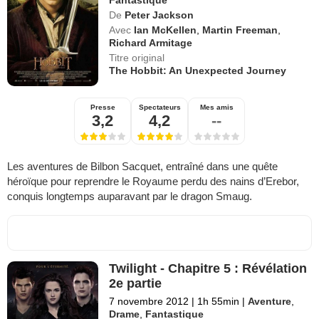
Fantastique
De
Peter Jackson
Avec
Ian McKellen
,
Martin Freeman
,
Richard Armitage
Titre original
The Hobbit: An Unexpected Journey
Presse
Spectateurs
Mes amis
3,2
4,2
--
Les aventures de Bilbon Sacquet, entraîné dans une quête
héroïque pour reprendre le Royaume perdu des nains d’Erebor,
conquis longtemps auparavant par le dragon Smaug.
Twilight - Chapitre 5 : Révélation
2e partie
7 novembre 2012
|
1h 55min
|
Aventure
,
Drame
,
Fantastique