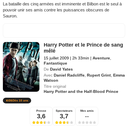
La bataille des cinq armées est imminente et Bilbon est le seul à
pouvoir unir ses amis contre les puissances obscures de
Sauron.
Harry Potter et le Prince de sang
mêlé
15 juillet 2009
|
2h 33min
|
Aventure
,
Fantastique
De
David Yates
Avec
Daniel Radcliffe
,
Rupert Grint
,
Emma
Watson
Titre original
Harry Potter and the Half-Blood Prince
Dès 10 ans
Presse
Spectateurs
Mes amis
3,6
3,7
--