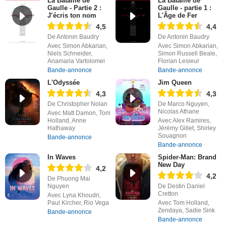
La Bataille de
La Bataille de
Gaulle - Partie 2 :
Gaulle - partie 1 :
J’écris ton nom
L'Âge de Fer
4,5
4,4
De Antonin Baudry
De Antonin Baudry
Avec Simon Abkarian,
Avec Simon Abkarian,
Niels Schneider,
Simon Russell Beale,
Anamaria Vartolomei
Florian Lesieur
Bande-annonce
Bande-annonce
L'Odyssée
Jim Queen
4,3
4,3
De Christopher Nolan
De Marco Nguyen,
Nicolas Athane
Avec Matt Damon, Tom
Holland, Anne
Avec Alex Ramires,
Hathaway
Jérémy Gillet, Shirley
Souagnon
Bande-annonce
Bande-annonce
In Waves
Spider-Man: Brand
New Day
4,2
4,2
De Phuong Mai
Nguyen
De Destin Daniel
Cretton
Avec Lyna Khoudri,
Paul Kircher, Rio Vega
Avec Tom Holland,
Zendaya, Sadie Sink
Bande-annonce
Bande-annonce