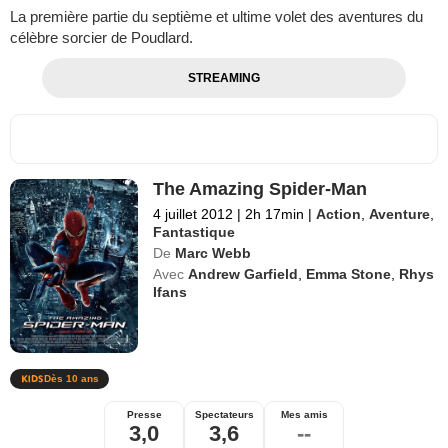
La première partie du septième et ultime volet des aventures du
célèbre sorcier de Poudlard.
STREAMING
The Amazing Spider-Man
4 juillet 2012
|
2h 17min
|
Action
,
Aventure
,
Fantastique
De
Marc Webb
Avec
Andrew Garfield
,
Emma Stone
,
Rhys
Ifans
Dès 10 ans
Presse
Spectateurs
Mes amis
3,0
3,6
--