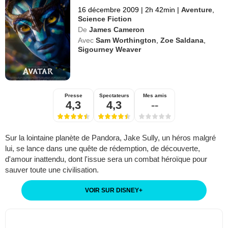
16 décembre 2009
|
2h 42min
|
Aventure
,
Science Fiction
De
James Cameron
Avec
Sam Worthington
,
Zoe Saldana
,
Sigourney Weaver
Presse
Spectateurs
Mes amis
4,3
4,3
--
Sur la lointaine planète de Pandora, Jake Sully, un héros malgré
lui, se lance dans une quête de rédemption, de découverte,
d'amour inattendu, dont l'issue sera un combat héroïque pour
sauver toute une civilisation.
VOIR SUR DISNEY
+