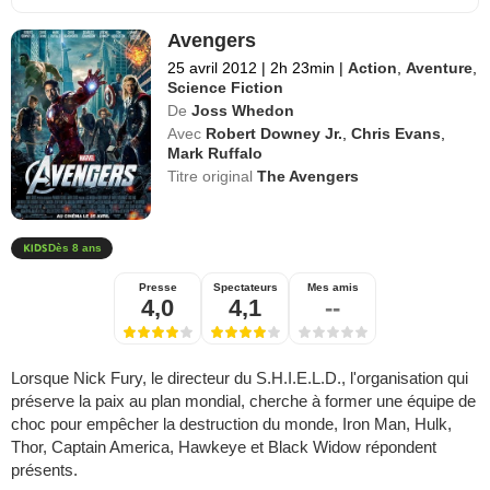
Avengers
25 avril 2012
|
2h 23min
|
Action
,
Aventure
,
Science Fiction
De
Joss Whedon
Avec
Robert Downey Jr.
,
Chris Evans
,
Mark Ruffalo
Titre original
The Avengers
Dès 8 ans
Presse
Spectateurs
Mes amis
4,0
4,1
--
Lorsque Nick Fury, le directeur du S.H.I.E.L.D., l'organisation qui
préserve la paix au plan mondial, cherche à former une équipe de
choc pour empêcher la destruction du monde, Iron Man, Hulk,
Thor, Captain America, Hawkeye et Black Widow répondent
présents.