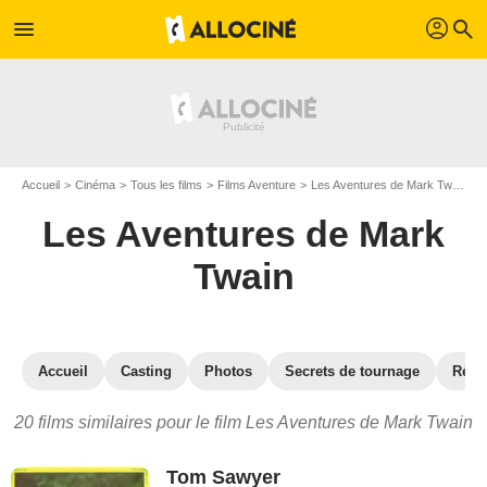
profil
menu
search
Accueil
Cinéma
Tous les films
Films Aventure
Les Aventures de Mark Twain
Les Aventures de Mark
Twain
Accueil
Casting
Photos
Secrets de tournage
Réco
20 films similaires pour le film Les Aventures de Mark Twain
Tom Sawyer