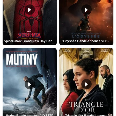
Spider-Man: Brand New Day Bande-annonce VO STFR
L'Odyssée Bande-annonce VO STFR
Mutiny Bande-annonce VO STFR
Le Triangle d'or Bande-annonce VF