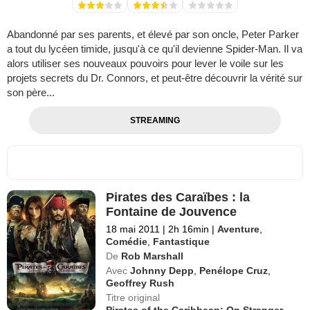
Abandonné par ses parents, et élevé par son oncle, Peter Parker
a tout du lycéen timide, jusqu'à ce qu'il devienne Spider-Man. Il va
alors utiliser ses nouveaux pouvoirs pour lever le voile sur les
projets secrets du Dr. Connors, et peut-être découvrir la vérité sur
son père...
STREAMING
Pirates des Caraïbes : la
Fontaine de Jouvence
18 mai 2011
|
2h 16min
|
Aventure
,
Comédie
,
Fantastique
De
Rob Marshall
Avec
Johnny Depp
,
Penélope Cruz
,
Geoffrey Rush
Titre original
Pirates of the Caribbean: On Stranger