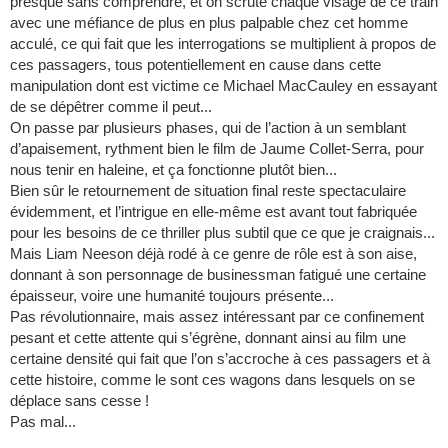
presque sans comprendre, et on scrute chaque visage de ce train
avec une méfiance de plus en plus palpable chez cet homme
acculé, ce qui fait que les interrogations se multiplient à propos de
ces passagers, tous potentiellement en cause dans cette
manipulation dont est victime ce Michael MacCauley en essayant
de se dépêtrer comme il peut...
On passe par plusieurs phases, qui de l’action à un semblant
d’apaisement, rythment bien le film de Jaume Collet-Serra, pour
nous tenir en haleine, et ça fonctionne plutôt bien...
Bien sûr le retournement de situation final reste spectaculaire
évidemment, et l’intrigue en elle-même est avant tout fabriquée
pour les besoins de ce thriller plus subtil que ce que je craignais...
Mais Liam Neeson déjà rodé à ce genre de rôle est à son aise,
donnant à son personnage de businessman fatigué une certaine
épaisseur, voire une humanité toujours présente...
Pas révolutionnaire, mais assez intéressant par ce confinement
pesant et cette attente qui s’égrène, donnant ainsi au film une
certaine densité qui fait que l’on s’accroche à ces passagers et à
cette histoire, comme le sont ces wagons dans lesquels on se
déplace sans cesse !
Pas mal...