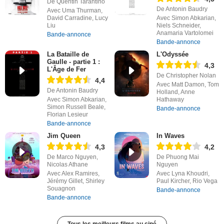
De Quentin Tarantino
De Antonin Baudry
Avec Uma Thurman,
David Carradine, Lucy
Avec Simon Abkarian,
Liu
Niels Schneider,
Anamaria Vartolomei
Bande-annonce
Bande-annonce
La Bataille de
L'Odyssée
Gaulle - partie 1 :
4,3
L'Âge de Fer
De Christopher Nolan
4,4
Avec Matt Damon, Tom
De Antonin Baudry
Holland, Anne
Avec Simon Abkarian,
Hathaway
Simon Russell Beale,
Bande-annonce
Florian Lesieur
Bande-annonce
Jim Queen
In Waves
4,3
4,2
De Marco Nguyen,
De Phuong Mai
Nicolas Athane
Nguyen
Avec Alex Ramires,
Avec Lyna Khoudri,
Jérémy Gillet, Shirley
Paul Kircher, Rio Vega
Souagnon
Bande-annonce
Bande-annonce