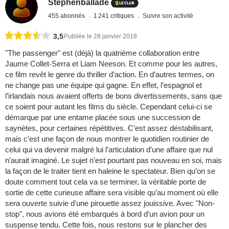
Stephenballade
455 abonnés
1 241 critiques
Suivre son activité
3,5
Publiée le 28 janvier 2018
"The passenger" est (déjà) la quatrième collaboration entre
Jaume Collet-Serra et Liam Neeson. Et comme pour les autres,
ce film revêt le genre du thriller d’action. En d’autres termes, on
ne change pas une équipe qui gagne. En effet, l’espagnol et
l’irlandais nous avaient offerts de bons divertissements, sans que
ce soient pour autant les films du siècle. Cependant celui-ci se
démarque par une entame placée sous une succession de
saynètes, pour certaines répétitives. C’est assez déstabilisant,
mais c’est une façon de nous montrer le quotidien routinier de
celui qui va devenir malgré lui l’articulation d’une affaire que nul
n’aurait imaginé. Le sujet n’est pourtant pas nouveau en soi, mais
la façon de le traiter tient en haleine le spectateur. Bien qu’on se
doute comment tout cela va se terminer, la véritable porte de
sortie de cette curieuse affaire sera visible qu’au moment où elle
sera ouverte suivie d'une pirouette assez jouissive. Avec "Non-
stop", nous avions été embarqués à bord d’un avion pour un
suspense tendu. Cette fois, nous restons sur le plancher des