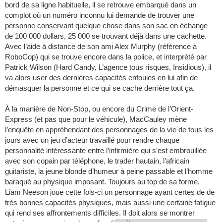
bord de sa ligne habituelle, il se retrouve embarqué dans un
complot où un numéro inconnu lui demande de trouver une
personne conservant quelque chose dans son sac en échange
de 100 000 dollars, 25 000 se trouvant déjà dans une cachette.
Avec l’aide à distance de son ami Alex Murphy (référence à
RoboCop) qui se trouve encore dans la police, et interprété par
Patrick Wilson (Hard Candy, L’agence tous risques, Insidious), il
va alors user des dernières capacités enfouies en lui afin de
démasquer la personne et ce qui se cache derrière tout ça.
À la manière de Non-Stop, ou encore du Crime de l’Orient-
Express (et pas que pour le véhicule), MacCauley mène
l’enquête en appréhendant des personnages de la vie de tous les
jours avec un jeu d’acteur travaillé pour rendre chaque
personnalité intéressante entre l’infirmière qui s’est embrouillée
avec son copain par téléphone, le trader hautain, l’africain
guitariste, la jeune blonde d’humeur à peine passable et l’homme
baraqué au physique imposant. Toujours au top de sa forme,
Liam Neeson joue cette fois-ci un personnage ayant certes de de
très bonnes capacités physiques, mais aussi une certaine fatigue
qui rend ses affrontements difficiles. Il doit alors se montrer