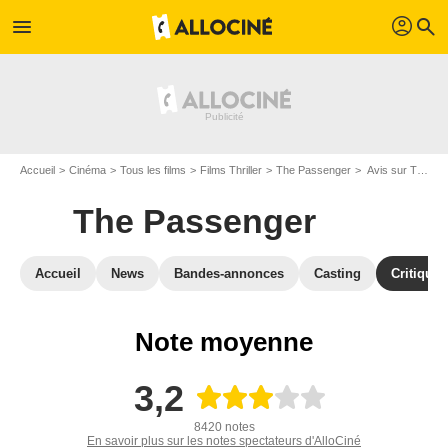
profil
menu
search
Accueil
Cinéma
Tous les films
Films Thriller
The Passenger
Avis sur The Passenger
The Passenger
Accueil
News
Bandes-annonces
Casting
Critiques
Note moyenne
3,2
8420 notes
En savoir plus sur les notes spectateurs d'AlloCiné