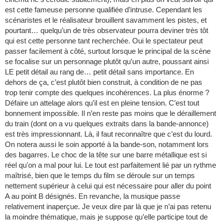
est cette fameuse personne qualifiée d’intruse. Cependant les
scénaristes et le réalisateur brouillent savamment les pistes, et
pourtant… quelqu’un de très observateur pourra deviner très tôt
qui est cette personne tant recherchée. Oui le spectateur peut
passer facilement à côté, surtout lorsque le principal de la scène
se focalise sur un personnage plutôt qu’un autre, poussant ainsi
LE petit détail au rang de… petit détail sans importance. En
dehors de ça, c’est plutôt bien construit, à condition de ne pas
trop tenir compte des quelques incohérences. La plus énorme ?
Défaire un attelage alors qu’il est en pleine tension. C’est tout
bonnement impossible. Il n’en reste pas moins que le déraillement
du train (dont on a vu quelques extraits dans la bande-annonce)
est très impressionnant. Là, il faut reconnaître que c’est du lourd.
On notera aussi le soin apporté à la bande-son, notamment lors
des bagarres. Le choc de la tête sur une barre métallique est si
réel qu'on a mal pour lui. Le tout est parfaitement lié par un rythme
maîtrisé, bien que le temps du film se déroule sur un temps
nettement supérieur à celui qui est nécessaire pour aller du point
A au point B désignés. En revanche, la musique passe
relativement inaperçue. Je veux dire par là que je n’ai pas retenu
la moindre thématique, mais je suppose qu’elle participe tout de