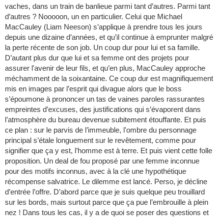
vaches, dans un train de banlieue parmi tant d’autres. Parmi tant
d’autres ? Nooooon, un en particulier. Celui que Michael
MacCauley (Liam Neeson) s’applique à prendre tous les jours
depuis une dizaine d’années, et qu’il continue à emprunter malgré
la perte récente de son job. Un coup dur pour lui et sa famille.
D’autant plus dur que lui et sa femme ont des projets pour
assurer l'avenir de leur fils, et qu’en plus, MacCauley approche
méchamment de la soixantaine. Ce coup dur est magnifiquement
mis en images par l’esprit qui divague alors que le boss
s’époumone à prononcer un tas de vaines paroles rassurantes
empreintes d’excuses, des justifications qui s’évaporent dans
l’atmosphère du bureau devenue subitement étouffante. Et puis
ce plan : sur le parvis de l’immeuble, l'ombre du personnage
principal s’étale longuement sur le revêtement, comme pour
signifier que ça y est, l’homme est à terre. Et puis vient cette folle
proposition. Un deal de fou proposé par une femme inconnue
pour des motifs inconnus, avec à la clé une hypothétique
récompense salvatrice. Le dilemme est lancé. Perso, je décline
d’entrée l’offre. D’abord parce que je suis quelque peu trouillard
sur les bords, mais surtout parce que ça pue l’embrouille à plein
nez ! Dans tous les cas, il y a de quoi se poser des questions et