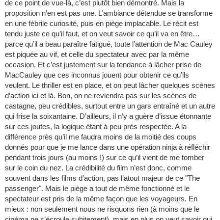
de ce point de vue-là, c’est plutôt bien démontré. Mais la
proposition n’en est pas une. L’ambiance détendue se transforme
en une fébrile curiosité, puis en piège implacable. Le récit est
tendu juste ce qu’il faut, et on veut savoir ce qu’il va en être…
parce qu’il a beau paraître fatigué, toute l’attention de Mac Cauley
est piquée au vif, et celle du spectateur avec par la même
occasion. Et c’est justement sur la tendance à lâcher prise de
MacCauley que ces inconnus jouent pour obtenir ce qu’ils
veulent. Le thriller est en place, et on peut lâcher quelques scènes
d’action ici et là. Bon, on ne reviendra pas sur les scènes de
castagne, peu crédibles, surtout entre un gars entraîné et un autre
qui frise la soixantaine. D’ailleurs, il n’y a guère d’issue étonnante
sur ces joutes, la logique étant à peu près respectée. A la
différence près qu’il me faudra moins de la moitié des coups
donnés pour que je me lance dans une opération ninja à réfléchir
pendant trois jours (au moins !) sur ce qu’il vient de me tomber
sur le coin du nez. La crédibilité du film n’est donc, comme
souvent dans les films d’action, pas l’atout majeur de ce "The
passenger". Mais le piège a tout de même fonctionné et le
spectateur est pris de la même façon que les voyageurs. En
mieux : non seulement nous ne risquons rien (à moins que le
cinéma ne s’écroule subitement), mais en plus on veut savoir qui