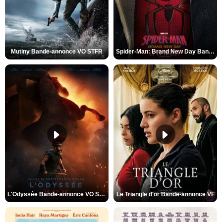
Mutiny Bande-annonce VO STFR
Spider-Man: Brand New Day Bande-annonce VO STFR
L'Odyssée Bande-annonce VO STFR
Le Triangle d'or Bande-annonce VF