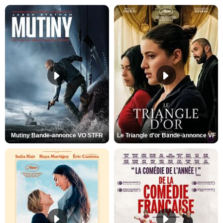
Mutiny Bande-annonce VO STFR
Le Triangle d'or Bande-annonce VF