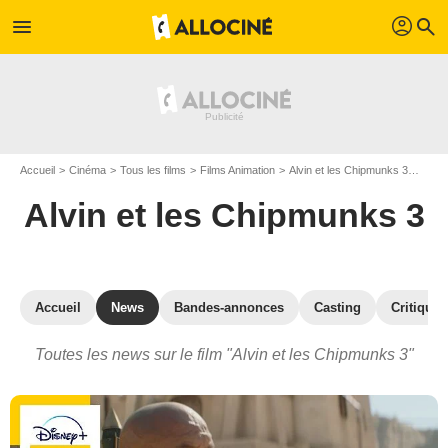
profil
menu
search
Accueil
Cinéma
Tous les films
Films Animation
Alvin et les Chipmunks 3
Actua
Alvin et les Chipmunks 3
Accueil
News
Bandes-annonces
Casting
Critiques
Toutes les news sur le film "Alvin et les Chipmunks 3"