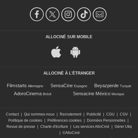
ALLOCINÉ SUR MOBILE
ALLOCINÉ À L'ÉTRANGER
Filmstarts
SensaCine
Beyazperde
Allemagne
Espagne
Turquie
AdoroCinema
Sensacine México
Brésil
Mexique
Contact
|
Qui sommes-nous
|
Recrutement
|
Publicité
|
CGU
|
CGV
|
Politique de cookies
|
Préférences cookies
|
Données Personnelles
|
Revue de presse
|
Charte d'écriture
|
Les services AlloCiné
|
Gérer Utiq
|
©AlloCiné