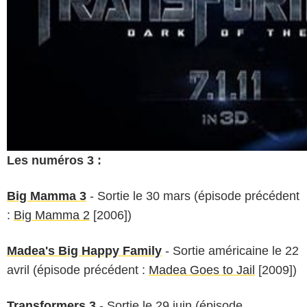
Les numéros 3 :
Big Mamma 3
- Sortie le 30 mars (épisode précédent
:
Big Mamma 2
[2006])
Madea's Big Happy Family
- Sortie américaine le 22
avril (épisode précédent :
Madea Goes to Jail
[2009])
Transformers 3
- Sortie le 29 juin (épisode