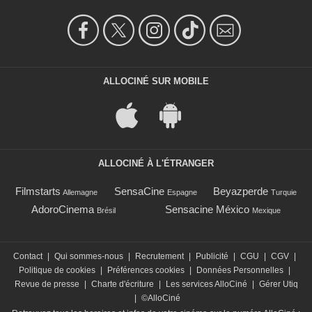
ALLOCINÉ SUR MOBILE
ALLOCINÉ À L'ÉTRANGER
Filmstarts
SensaCine
Beyazperde
Allemagne
Espagne
Turquie
AdoroCinema
Sensacine México
Brésil
Mexique
Contact
|
Qui sommes-nous
|
Recrutement
|
Publicité
|
CGU
|
CGV
|
Politique de cookies
|
Préférences cookies
|
Données Personnelles
|
Revue de presse
|
Charte d'écriture
|
Les services AlloCiné
|
Gérer Utiq
|
©AlloCiné