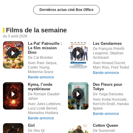
Dernières actus ciné Box Office
Films de la semaine
du 5 août 2026
La Pat' Patrouille :
Les Gendarmes
Le film mission
De François Prévôt-
Dino
Leygonie, Stephan
De Cal Brunker
Archinard
Avec Rain Janjua,
Avec Arnaud Ducret,
Carter Young,
Marc Riso, Fred Testot
Mckenna Grace
Bande-annonce
Bande-annonce
Kyma, l’onde
Des Fleurs pour
mystérieuse
Tokyo
De Romain Daudet-
De Yuiga Danzuka
Jahan
Avec Kodai Kurosaki,
Avec Jules Lefebvre,
Ken'ichi Endô, Haruka
Lucy Loste Berset,
Igawa
Mamadou Haïdara
Bande-annonce
Bande-annonce
Girl
Cotton Queen
De Shu Qi
De Suzannah