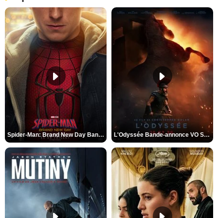
Spider-Man: Brand New Day Bande-annonce VO STFR
L'Odyssée Bande-annonce VO STFR