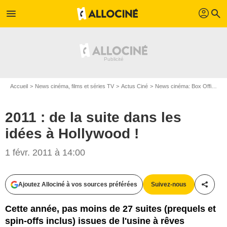
profil
menu
search
Accueil
News cinéma, films et séries TV
Actus Ciné
News cinéma: Box Office
2
2011 : de la suite dans les
idées à Hollywood !
1 févr. 2011 à 14:00
Ajoutez Allociné à vos sources préférées
Suivez-nous
Partag
Cette année, pas moins de 27 suites (prequels et
spin-offs inclus) issues de l'usine à rêves