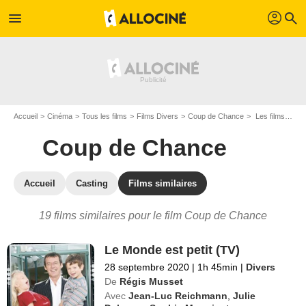
profil
menu
search
Accueil
Cinéma
Tous les films
Films Divers
Coup de Chance
Les films similaires à "Coup de Chance"
Coup de Chance
Accueil
Casting
Films similaires
19 films similaires pour le film Coup de Chance
Le Monde est petit (TV)
28 septembre 2020
|
1h 45min
|
Divers
De
Régis Musset
Avec
Jean-Luc Reichmann
,
Julie