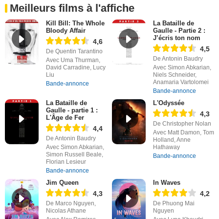
Meilleurs films à l'affiche
Kill Bill: The Whole
La Bataille de
Bloody Affair
Gaulle - Partie 2 :
J’écris ton nom
4,6
4,5
De Quentin Tarantino
De Antonin Baudry
Avec Uma Thurman,
David Carradine, Lucy
Avec Simon Abkarian,
Liu
Niels Schneider,
Anamaria Vartolomei
Bande-annonce
Bande-annonce
La Bataille de
L'Odyssée
Gaulle - partie 1 :
4,3
L'Âge de Fer
De Christopher Nolan
4,4
Avec Matt Damon, Tom
De Antonin Baudry
Holland, Anne
Avec Simon Abkarian,
Hathaway
Simon Russell Beale,
Bande-annonce
Florian Lesieur
Bande-annonce
Jim Queen
In Waves
4,3
4,2
De Marco Nguyen,
De Phuong Mai
Nicolas Athane
Nguyen