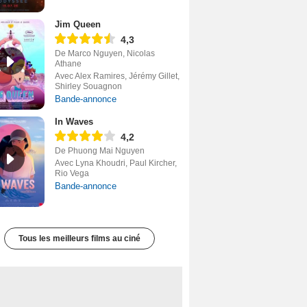
Jim Queen
4,3
De Marco Nguyen, Nicolas
Athane
Avec Alex Ramires, Jérémy Gillet,
Shirley Souagnon
Bande-annonce
In Waves
4,2
De Phuong Mai Nguyen
Avec Lyna Khoudri, Paul Kircher,
Rio Vega
Bande-annonce
Tous les meilleurs films au ciné