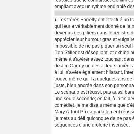
empilant avec un rythme endiablé des 
). Les frères Farrelly ont effectué un t
qui leur a véritablement donné de la n
devenus des piliers dans le registre 
apprécier leur humour gras et vulgair
impossible de ne pas piquer un seul f
Ben Stiller est désopilant, et exhibe au
même à s'avérer assez touchant dans 
de Jim Carrey un des acteurs américai
à lui, s'avère également hilarant, int
trouve même qu'il a quelques airs de 
juste, bien ancrée dans son personna
Le scénario est réussi, pas aussi banal
une seule seconde; en fait, à la fin de
comédie), je me disais même que c'étai
Mary A Tout Prix a parfaitement réussi 
je mets au défi quiconque de ne pas éc
séquences d'une drôlerie insensée.