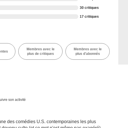
30 critiques
17 critiques
Membres avec le
Membres avec le
entes
plus de critiques
plus d'abonnés
uivre son activité
l'une des comédies U.S. contemporaines les plus
t devenu culte (et ce mot n'est même pas exagéré),