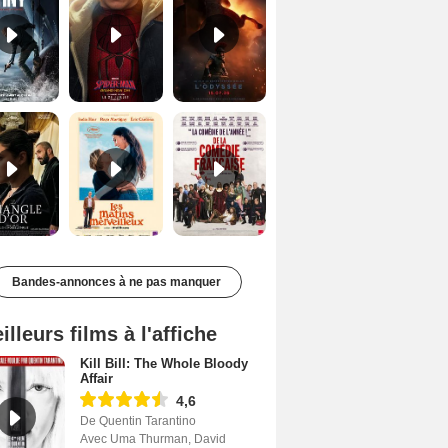
Le Triangle d'or Bande-annonce VF
Les Matins merveilleux Bande-annonce VF
De la Comédie-Française Teaser VF
Bandes-annonces à ne pas manquer
illeurs films à l'affiche
Kill Bill: The Whole Bloody
Affair
4,6
De Quentin Tarantino
Avec Uma Thurman, David