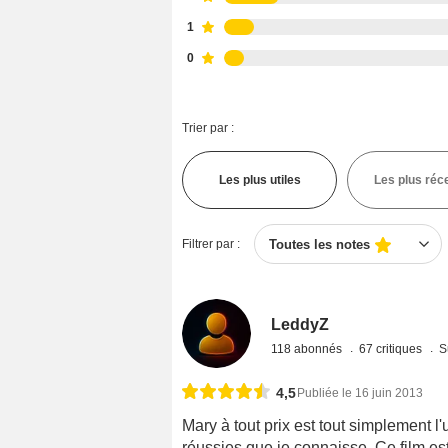
1
0
Trier par :
Les plus utiles
Les plus réc
Filtrer par :
Toutes les notes
LeddyZ
118 abonnés
67 critiques
S
4,5
Publiée le 16 juin 2013
Mary à tout prix est tout simplement 
réussies que je connaisse. Ce film es