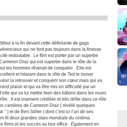
 début à la fin devant cette déferlante de gags
vérencieux qui ne font pas toujours dans la finesse
acité redoutable . Le film est porter par un superbe
me Cameron Diaz qui est superbe dans le rôle de la
t les hommes rêverait de conquérir . Elle est
cellent et hilarant dans le rôle de Ted le looser
loir la retrouver et conquérir son cœur mais qui va
and plaisir et qui va être mis en difficulté par un
elle qui va lui mettre bien des bâtons dans les roues
e . Il est vraiment crédible et très drôle dans ce rôle .
les carrières de Cameron Diaz ( révélé quelques
" ) et de Ben Stiller ( dont c’est ici l’un de ses
 en fit deux grandes stars mondiale du cinéma
s films et les succès au box office . Également en