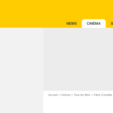
NEWS
CINÉMA
S
Accueil
Cinéma
Tous les films
Films Comédie