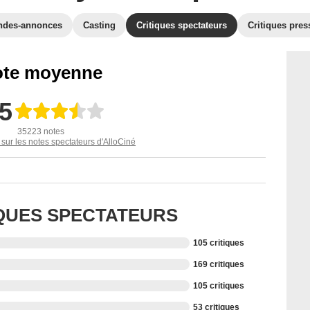
ndes-annonces
Casting
Critiques spectateurs
Critiques pres
te moyenne
,5
35223 notes
 sur les notes spectateurs d'AlloCiné
IQUES SPECTATEURS
105 critiques
169 critiques
105 critiques
53 critiques