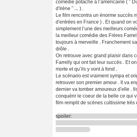
comédie potache à l’américaine ( " Du
d'Irène " ... ) .
Le film rencontra un énorme succès mo
d'entrées en France ) . Et quand on vo
simplement l’une des meilleurs coméd
la meilleur comédie des Frères Farrelly
toujours à merveille . Franchement sa 
drôle .
On retrouve avec grand plaisir dans c
Farrelly qui ont fait leur succès . Et 
morte et qu’ils y vont à fond .
Le scénario est vraiment sympa et ori
retrouver son premier amour . Il va en
dernier va tomber amoureux d'elle . Ils
conquérir le coeur de la belle ce qui 
film remplit de scènes cultissime très 
spoiler: