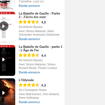
Carradine, Lucy Liu
Bande-annonce
La Bataille de Gaulle - Partie
2 : J’écris ton nom
4,5
De Antonin Baudry
Avec Simon Abkarian, Niels
Schneider, Anamaria Vartolomei
Bande-annonce
La Bataille de Gaulle - partie 1
: L'Âge de Fer
4,4
De Antonin Baudry
Avec Simon Abkarian, Simon
Russell Beale, Florian Lesieur
Bande-annonce
L'Odyssée
4,3
De Christopher Nolan
Avec Matt Damon, Tom Holland,
Anne Hathaway
Bande-annonce