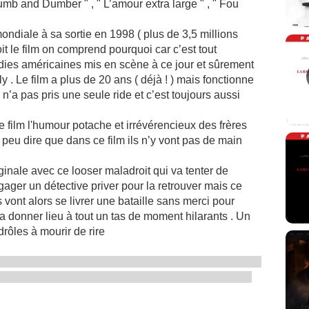
mb and Dumber " , " L’amour extra large " , " Fou
ndiale à sa sortie en 1998 ( plus de 3,5 millions
it le film on comprend pourquoi car c’est tout
ies américaines mis en scène à ce jour et sûrement
 . Le film a plus de 20 ans ( déjà ! ) mais fonctionne
n’a pas pris une seule ride et c’est toujours aussi
e film l'humour potache et irrévérencieux des frères
on peu dire que dans ce film ils n’y vont pas de main
ginale avec ce looser maladroit qui va tenter de
gager un détective priver pour la retrouver mais ce
 vont alors se livrer une bataille sans merci pour
va donner lieu à tout un tas de moment hilarants . Un
drôles à mourir de rire