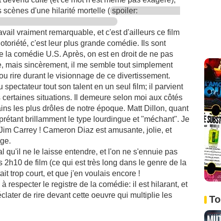
scènes d'une hilarité mortelle (
spoiler:
ravail vraiment remarquable, et c'est d'ailleurs ce film
otoriété, c'est leur plus grande comédie. Ils sont
de la comédie U.S. Après, on est en droit de ne pas
e, mais sincèrement, il me semble tout simplement
ou rire durant le visionnage de ce divertissement.
 spectateur tout son talent en un seul film; il parvient
certaines situations. Il demeure selon moi aux côtés
ns les plus drôles de notre époque. Matt Dillon, quant
erprétant brillamment le type lourdingue et "méchant". Je
Jim Carrey ! Cameron Diaz est amusante, jolie, et
ge.
 qu'il ne le laisse entendre, et l'on ne s'ennuie pas
s 2h10 de film (ce qui est très long dans le genre de la
t trop court, et que j'en voulais encore !
à respecter le registre de la comédie: il est hilarant, et
later de rire devant cette oeuvre qui multiplie les
To