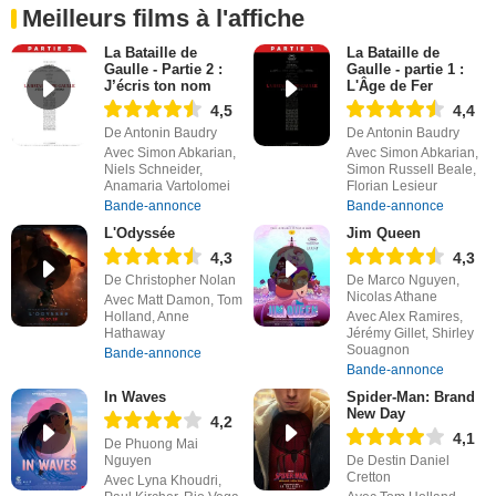
Meilleurs films à l'affiche
La Bataille de
La Bataille de
Gaulle - Partie 2 :
Gaulle - partie 1 :
J’écris ton nom
L'Âge de Fer
4,5
4,4
De Antonin Baudry
De Antonin Baudry
Avec Simon Abkarian,
Avec Simon Abkarian,
Niels Schneider,
Simon Russell Beale,
Anamaria Vartolomei
Florian Lesieur
Bande-annonce
Bande-annonce
L'Odyssée
Jim Queen
4,3
4,3
De Christopher Nolan
De Marco Nguyen,
Nicolas Athane
Avec Matt Damon, Tom
Holland, Anne
Avec Alex Ramires,
Hathaway
Jérémy Gillet, Shirley
Souagnon
Bande-annonce
Bande-annonce
In Waves
Spider-Man: Brand
New Day
4,2
4,1
De Phuong Mai
Nguyen
De Destin Daniel
Cretton
Avec Lyna Khoudri,