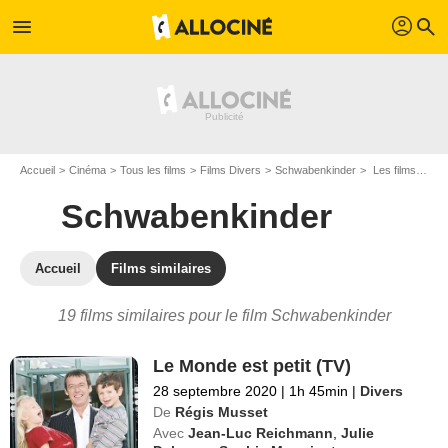
profil
menu
search
Accueil
Cinéma
Tous les films
Films Divers
Schwabenkinder
Les films similaires à "Schwabenkinder"
Schwabenkinder
Accueil
Films similaires
19 films similaires pour le film Schwabenkinder
Le Monde est petit (TV)
28 septembre 2020
|
1h 45min
|
Divers
De
Régis Musset
Avec
Jean-Luc Reichmann
,
Julie