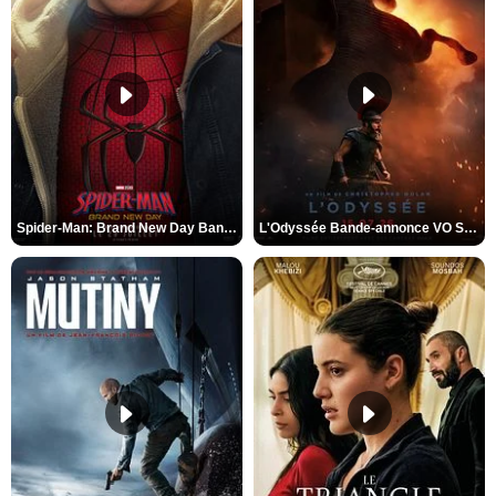
Spider-Man: Brand New Day Bande-annonce VO STFR
L'Odyssée Bande-annonce VO STFR