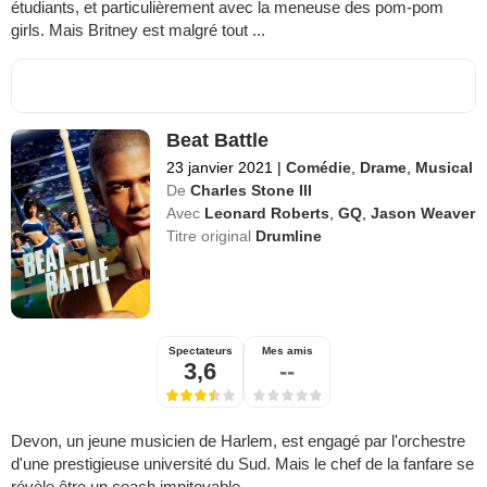
étudiants, et particulièrement avec la meneuse des pom-pom
girls. Mais Britney est malgré tout ...
Beat Battle
23 janvier 2021
|
Comédie
,
Drame
,
Musical
De
Charles Stone III
Avec
Leonard Roberts
,
GQ
,
Jason Weaver
Titre original
Drumline
Spectateurs
Mes amis
3,6
--
Devon, un jeune musicien de Harlem, est engagé par l'orchestre
d'une prestigieuse université du Sud. Mais le chef de la fanfare se
révèle être un coach impitoyable...