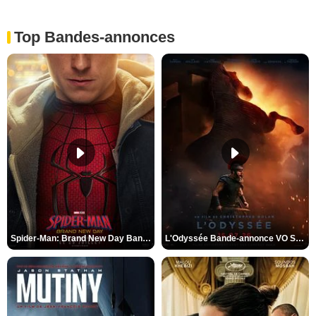
Top Bandes-annonces
Spider-Man: Brand New Day Bande-annonce VO STFR
L'Odyssée Bande-annonce VO STFR