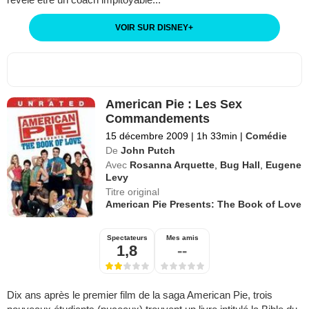
VOIR SUR DISNEY
+
American Pie : Les Sex
Commandements
15 décembre 2009
|
1h 33min
|
Comédie
De
John Putch
Avec
Rosanna Arquette
,
Bug Hall
,
Eugene
Levy
Titre original
American Pie Presents: The Book of Love
Spectateurs
Mes amis
1,8
--
Dix ans après le premier film de la saga American Pie, trois