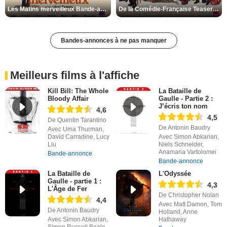
Les Matins merveilleux Bande-annonce VF
De la Comédie-Française Teaser VF
Bandes-annonces à ne pas manquer
Meilleurs films à l'affiche
Kill Bill: The Whole
La Bataille de
Bloody Affair
Gaulle - Partie 2 :
J’écris ton nom
4,6
4,5
De Quentin Tarantino
De Antonin Baudry
Avec Uma Thurman,
David Carradine, Lucy
Avec Simon Abkarian,
Liu
Niels Schneider,
Anamaria Vartolomei
Bande-annonce
Bande-annonce
La Bataille de
L'Odyssée
Gaulle - partie 1 :
4,3
L'Âge de Fer
De Christopher Nolan
4,4
Avec Matt Damon, Tom
De Antonin Baudry
Holland, Anne
Avec Simon Abkarian,
Hathaway
Simon Russell Beale,