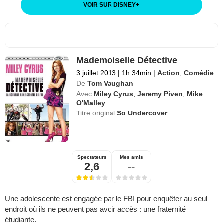
VOIR SUR DISNEY
+
Mademoiselle Détective
3 juillet 2013
|
1h 34min
|
Action
,
Comédie
De
Tom Vaughan
Avec
Miley Cyrus
,
Jeremy Piven
,
Mike
O'Malley
Titre original
So Undercover
Spectateurs
Mes amis
2,6
--
Une adolescente est engagée par le FBI pour enquêter au seul
endroit où ils ne peuvent pas avoir accès : une fraternité
étudiante.