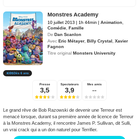
Monstres Academy
10 juillet 2013
|
1h 44min
|
Animation
,
Comédie
,
Famille
De
Dan Scanlon
Avec
Eric Métayer
,
Billy Crystal
,
Xavier
Fagnon
Titre original
Monsters University
Dès 6 ans
Presse
Spectateurs
Mes amis
3,5
3,9
--
Le grand rêve de Bob Razowski de devenir une Terreur est
menacé lorsque, durant sa première année de licence de Terreur
à la Monstres Academy, il rencontre James P. Sullivan, dit Sulli,
un vrai crack qui a un don naturel pour Terrifier.