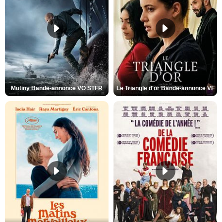
Mutiny Bande-annonce VO STFR
Le Triangle d'or Bande-annonce VF