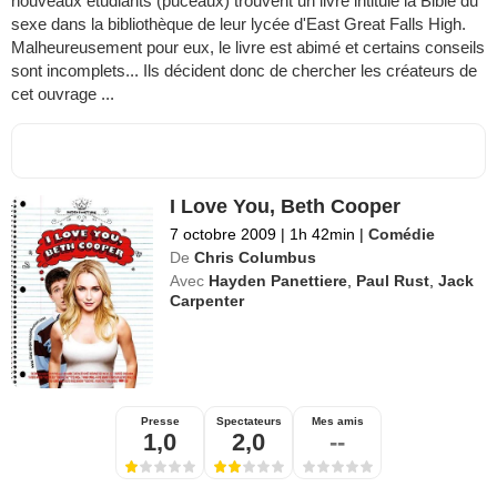
nouveaux étudiants (puceaux) trouvent un livre intitulé la Bible du
sexe dans la bibliothèque de leur lycée d'East Great Falls High.
Malheureusement pour eux, le livre est abimé et certains conseils
sont incomplets... Ils décident donc de chercher les créateurs de
cet ouvrage ...
I Love You, Beth Cooper
7 octobre 2009
|
1h 42min
|
Comédie
De
Chris Columbus
Avec
Hayden Panettiere
,
Paul Rust
,
Jack
Carpenter
Presse
Spectateurs
Mes amis
1,0
2,0
--