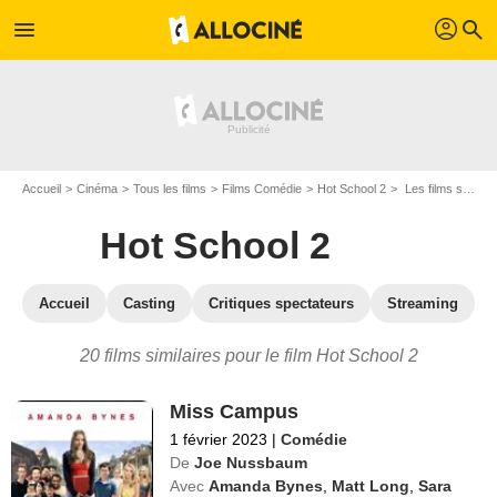
profil
menu
search
Accueil
Cinéma
Tous les films
Films Comédie
Hot School 2
Les films similaires à "Hot School 2"
Hot School 2
Accueil
Casting
Critiques spectateurs
Streaming
20 films similaires pour le film Hot School 2
Miss Campus
1 février 2023
|
Comédie
De
Joe Nussbaum
Avec
Amanda Bynes
,
Matt Long
,
Sara