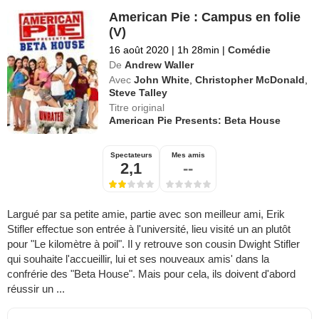
American Pie : Campus en folie
(V)
16 août 2020
|
1h 28min
|
Comédie
De
Andrew Waller
Avec
John White
,
Christopher McDonald
,
Steve Talley
Titre original
American Pie Presents: Beta House
Spectateurs
Mes amis
2,1
--
Largué par sa petite amie, partie avec son meilleur ami, Erik
Stifler effectue son entrée à l'université, lieu visité un an plutôt
pour "Le kilomètre à poil". Il y retrouve son cousin Dwight Stifler
qui souhaite l'accueillir, lui et ses nouveaux amis' dans la
confrérie des "Beta House". Mais pour cela, ils doivent d'abord
réussir un ...