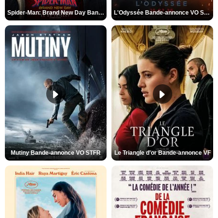
Spider-Man: Brand New Day Bande-annonce VO STFR
L'Odyssée Bande-annonce VO STFR
Mutiny Bande-annonce VO STFR
Le Triangle d'or Bande-annonce VF