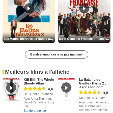
Les Matins merveilleux Bande-annonce VF
De la Comédie-Française Teaser VF
Bandes-annonces à ne pas manquer
Meilleurs films à l'affiche
Kill Bill: The Whole
La Bataille de
Bloody Affair
Gaulle - Partie 2 :
J’écris ton nom
4,6
4,5
De Quentin Tarantino
De Antonin Baudry
Avec Uma Thurman,
David Carradine, Lucy
Avec Simon Abkarian,
Liu
Niels Schneider,
Anamaria Vartolomei
Bande-annonce