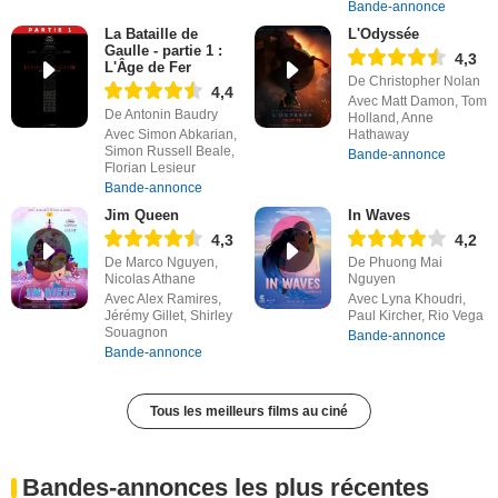
Bande-annonce
La Bataille de
L'Odyssée
Gaulle - partie 1 :
4,3
L'Âge de Fer
De Christopher Nolan
4,4
Avec Matt Damon, Tom
De Antonin Baudry
Holland, Anne
Avec Simon Abkarian,
Hathaway
Simon Russell Beale,
Bande-annonce
Florian Lesieur
Bande-annonce
Jim Queen
In Waves
4,3
4,2
De Marco Nguyen,
De Phuong Mai
Nicolas Athane
Nguyen
Avec Alex Ramires,
Avec Lyna Khoudri,
Jérémy Gillet, Shirley
Paul Kircher, Rio Vega
Souagnon
Bande-annonce
Bande-annonce
Tous les meilleurs films au ciné
Bandes-annonces les plus récentes