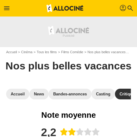
profil
menu
search
Accueil
Cinéma
Tous les films
Films Comédie
Nos plus belles vacances
Crit
Nos plus belles vacances
Accueil
News
Bandes-annonces
Casting
Critiques
Note moyenne
2,2