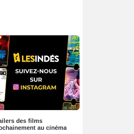
ailers des films
ochainement au cinéma
Tombé du ciel Bande-annonce VF
La fin d’Oak Street Bande-annonce VO STFR
Juste pour une nuit Bande-annonce VO STFR