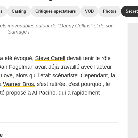
es
Casting
Critiques spectateurs
VOD
Photos
Secret
rets inavouables autour de "Danny Collins" et de son
tournage !
e a été évoqué,
Steve Carell
devait tenir le rôle
Dan Fogelman
avait déjà travaillé avec l'acteur
 Love
, alors qu'il était scénariste. Cependant, la
la
Warner Bros
.
s'est retirée, c'est pourquoi, le
été proposé à
Al Pacino
, qui a rapidement
e