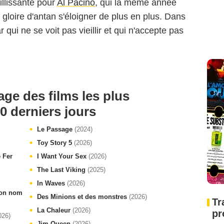
eillissante pour
Al Pacino
, qui la même année
gloire d'antan s'éloigner de plus en plus. Dans
ar qui ne se voit pas vieillir et qui n'accepte pas
age des films les plus
0 derniers jours
Le Passage
(2024)
Toy Story 5
(2026)
e Fer
I Want Your Sex
(2026)
The Last Viking
(2025)
In Waves
(2026)
 ton nom
Des Minions et des monstres
(2026)
Tr
La Chaleur
(2026)
pr
026)
Jim Queen
(2026)