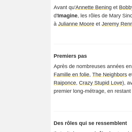
Avant qu'
Annette Bening
et
Bobb
d'
Imagine
, les rôles de Mary Sin
à
Julianne Moore
et
Jeremy Ren
Premiers pas
Après de nombreuses années en ta
Famille en folie
,
The Neighbors
e
Raiponce
,
Crazy Stupid Love
), 
premier long-métrage, en restant 
Des rôles qui se ressemblent