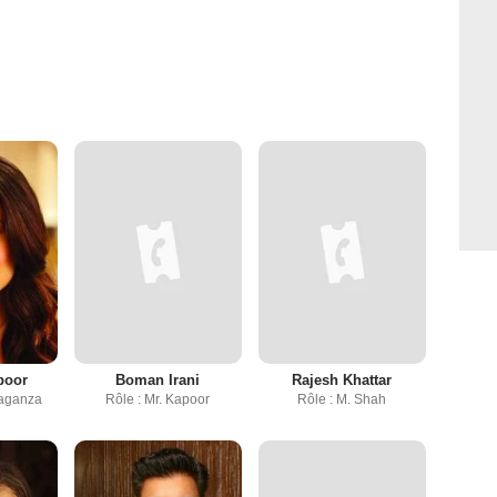
poor
Boman Irani
Rajesh Khattar
raganza
Rôle : Mr. Kapoor
Rôle : M. Shah