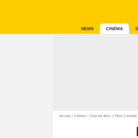
NEWS
CINÉMA
S
Accueil
Cinéma
Tous les films
Films Comédie