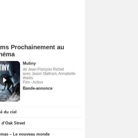
lms Prochainement au
néma
Mutiny
de Jean-François Richet
avec Jason Statham, Annabelle
Wallis
Film - Action
Bande-annonce
 du ciel
n d’Oak Street
ômas – Le nouveau monde