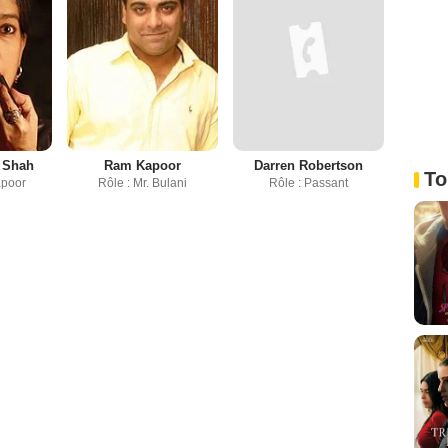
 Shah
Ram Kapoor
Darren Robertson
To
apoor
Rôle : Mr. Bulani
Rôle : Passant