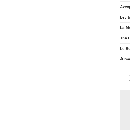
Aven
Levit
La Ma
The D
Le R
Juman