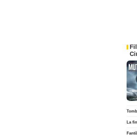
Fi
Ci
Tombé
La fi
Fant