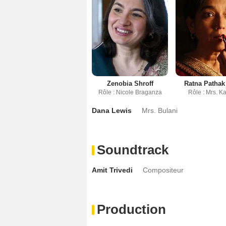
Zenobia Shroff
Ratna Pathak
Rôle : Nicole Braganza
Rôle : Mrs. K
Dana Lewis
Mrs. Bulani
Soundtrack
Amit Trivedi
Compositeur
Production