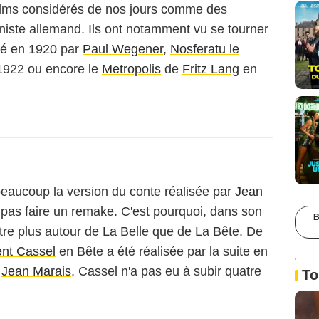
films considérés de nos jours comme des
iste allemand. Ils ont notamment vu se tourner
sé en 1920 par
Paul Wegener
,
Nosferatu le
922 ou encore le
Metropolis
de
Fritz Lang
en
eaucoup la version du conte réalisée par
Jean
t pas faire un remake. C'est pourquoi, dans son
B
ntre plus autour de La Belle que de La Bête. De
ent Cassel
en Bête a été réalisée par la suite en
'
à
Jean Marais
, Cassel n'a pas eu à subir quatre
To