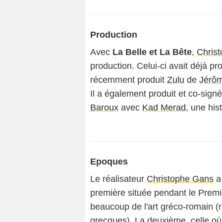
Production
Avec
La Belle et La Bête
,
Chris
production. Celui-ci avait déjà pr
récemment produit
Zulu
de
Jérôm
Il a également produit et co-sign
Baroux
avec
Kad Merad
, une his
Epoques
Le réalisateur
Christophe Gans
a 
première située pendant le Premie
beaucoup de l'art gréco-romain (r
grecques). La deuxième, celle où 