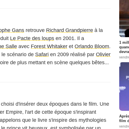
tophe Gans
retrouve
Richard Grandpierre
à la
oduit
Le Pacte des loups
en 2001. Il a
1 mil
e Salle
avec
Forest Whitaker
et
Orlando Bloom
.
quand
devra
é le scénario de
Safari
en 2009 réalisé par
Olivier
vendr
toire de plus mettant en scène quelques bêtes...
choisi d'insérer deux époques dans le film. Une
r Empire, l'art de cette époque s'inspirant
Après
appelons que le livre s'inspire des mythologies
film 
vendr
le prince vit heureux, est symbolisée par un