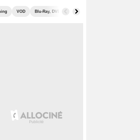
ming
VOD
Blu-Ray, DVD
Photos
Musique
Secrets de