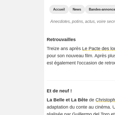
Accueil
News
Bandes-annonc
Anecdotes, potins, actus, voire secr
Retrouvailles
Treize ans après
Le Pacte des lo
pour son nouveau film. Après pl
est également l'occasion de retro
Et de neuf !
La Belle et La Bête
de
Christop
adaptation du conte au cinéma. U
réalisée par
Guillermo del Toro
et