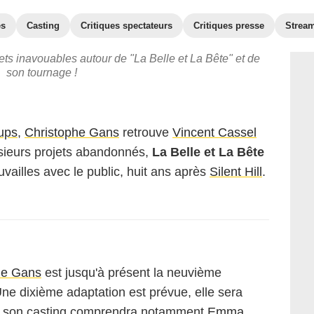
es
Casting
Critiques spectateurs
Critiques presse
Strea
ets inavouables autour de "La Belle et La Bête" et de
son tournage !
ups
,
Christophe Gans
retrouve
Vincent Cassel
usieurs projets abandonnés,
La Belle et La Bête
uvailles avec le public, huit ans après
Silent Hill
.
he Gans
est jusqu'à présent la neuvième
ne dixième adaptation est prévue, elle sera
 son casting comprendra notamment
Emma