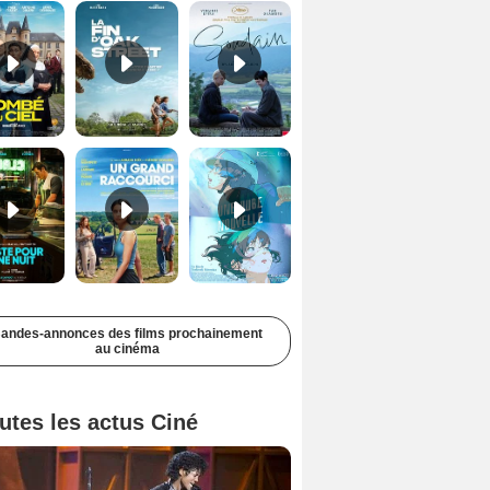
Juste pour une nuit Bande-annonce VO STFR
Un grand raccourci Bande-annonce VF
Une aube nouvelle Bande-annonce VO STFR
andes-annonces des films prochainement
au cinéma
utes les actus Ciné