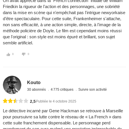
On avait apprécié dans la "French connection" initiale de William
Friedkin la rigueur de l'action et des personnages, une sobriété
dans la mise en scène qui n'empêchait pas l'intrigue newyorkaise
d'être spectaculaire. Pour cette suite, Frankenheimer s'attache,
non sans efficacité, à une action simple, directe, à l'image de la
méthode policière de Doyle. Le film est cependant moins réussi
que l'original : son style est moins épuré et brillant, son sujet
semble artificiel.
0
0
Kouto
30 abonnés
4 775 critiques
Suivre son activité
2,5
Publiée le 4 octobre 2025
Le détective incarné par Gene Hackman se retrouve à Marseille
pour poursuivre sa lutte contre le réseau de « La French » dans
cette suite franchement dispensable. Le personnage perd
grandement de son aura malgré une prestation irréprochable de