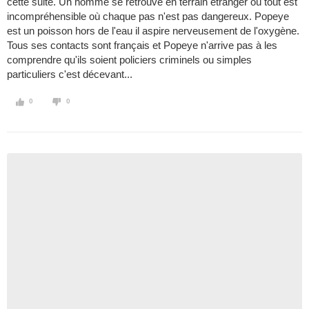
cette suite. Un homme se retrouve en terrain étranger où tout est
incompréhensible où chaque pas n'est pas dangereux. Popeye
est un poisson hors de l'eau il aspire nerveusement de l'oxygène.
Tous ses contacts sont français et Popeye n'arrive pas à les
comprendre qu'ils soient policiers criminels ou simples
particuliers c'est décevant...
0
0