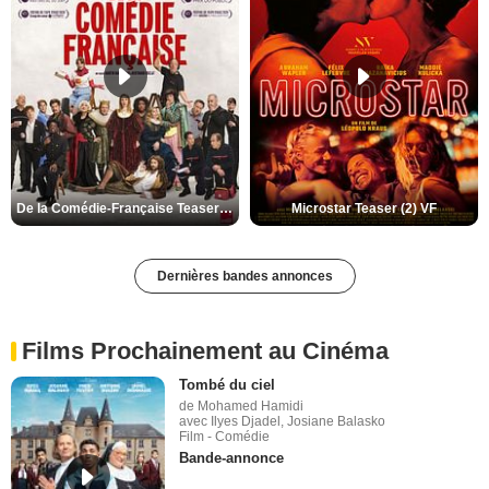
De la Comédie-Française Teaser (3) VF
Microstar Teaser (2) VF
Dernières bandes annonces
Films Prochainement au Cinéma
Tombé du ciel
de Mohamed Hamidi
avec Ilyes Djadel, Josiane Balasko
Film - Comédie
Bande-annonce