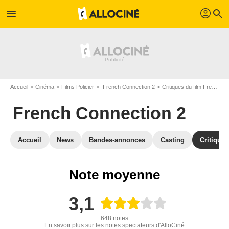
profil
menu
search
Accueil
Cinéma
Films Policier
French Connection 2
Critiques du film French Connection 2
French Connection 2
Accueil
News
Bandes-annonces
Casting
Critiques
Note moyenne
3,1
648 notes
En savoir plus sur les notes spectateurs d'AlloCiné