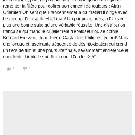
remonter la filière pour coffrer son ennemi de toujours : Alain
Charnier! On sent que Frankenheimer a du mètier! il dirige avec
beaucoup d'efficacitè Hackman! Du pur polar, mais, à l'arrivèe,
plus une bonne suite qu'une vèritable rèussite! Une distribution
française qui manque cruellement d'èpaisseur où se côtoie
Bernard Fresson, Jean-Pierre Castaldi et Philippe Lèotard! Mais
une longue et fascinante sèquence de dèsintoxication qui prend
un tiers de film et une poursuite finale, savamment entretenue et
construite! Limite le souffle coupè! D'où les 3,5*...
1
1