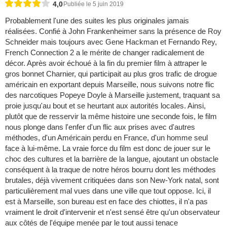
4,0
Publiée le 5 juin 2019
Probablement l'une des suites les plus originales jamais
réalisées. Confié à John Frankenheimer sans la présence de Roy
Schneider mais toujours avec Gene Hackman et Fernando Rey,
French Connection 2 a le mérite de changer radicalement de
décor. Après avoir échoué à la fin du premier film à attraper le
gros bonnet Charnier, qui participait au plus gros trafic de drogue
américain en exportant depuis Marseille, nous suivons notre flic
des narcotiques Popeye Doyle à Marseille justement, traquant sa
proie jusqu'au bout et se heurtant aux autorités locales. Ainsi,
plutôt que de resservir la même histoire une seconde fois, le film
nous plonge dans l'enfer d'un flic aux prises avec d'autres
méthodes, d'un Américain perdu en France, d'un homme seul
face à lui-même. La vraie force du film est donc de jouer sur le
choc des cultures et la barrière de la langue, ajoutant un obstacle
conséquent à la traque de notre héros bourru dont les méthodes
brutales, déjà vivement critiquées dans son New-York natal, sont
particulièrement mal vues dans une ville que tout oppose. Ici, il
est à Marseille, son bureau est en face des chiottes, il n'a pas
vraiment le droit d'intervenir et n'est sensé être qu'un observateur
aux côtés de l'équipe menée par le tout aussi tenace