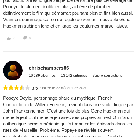
pour atout, la très longue séquence de torture puis de sevrage de
Popeye, totalement inutile en plus, achève de plomber
définitivement le film qui démarrait pourtant bien et finit bien aussi.
Vraiment dommage car on se régale de voir un imbuvable Gene
Hackman subir en long et en large les coutumes marseillaises.
0
0
chrischambers86
16 189 abonnés
13 142 critiques
Suivre son activité
3,5
Publiée le 23 décembre 2020
Popeye Doyle, personnage phare du mythique "French
Connection" de Willem Friedkin, revient dans une suite dirigèe par
John Frankenheimer! C'est une fois de plus Gene Hackman qui
mène le jeu! Et il mène le jeu avec ses propres armes! On n'a un
authentique hèros amèricain qui fait monter les èpinards dans les
rues de Marseille! Problème, Popeye se rèvèle souvent
incontrôlable, pour ne pas dire imprèvisible quand il s'agit de