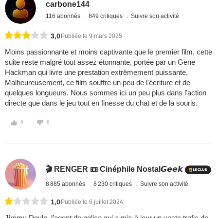
carbone144
116 abonnés
849 critiques
Suivre son activité
3,0
Publiée le 9 mars 2025
Moins passionnante et moins captivante que le premier film, cette
suite reste malgré tout assez étonnante, portée par un Gene
Hackman qui livre une prestation extrêmement puissante.
Malheureusement, ce film souffre un peu de l'écriture et de
quelques longueurs. Nous sommes ici un peu plus dans l'action
directe que dans le jeu tout en finesse du chat et de la souris.
0
0
🎬 RENGER 📼 Cinéphile Nostal𝙂𝙚𝙚𝙠
8 885 abonnés
8 230 critiques
Suivre son activité
1,0
Publiée le 6 juillet 2024
Jimmy Doyle, l’agent de police qui a mis à jour un vaste trafic de