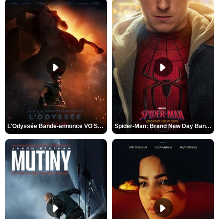
L'Odyssée Bande-annonce VO STFR
Spider-Man: Brand New Day Bande-annonce VO STFR