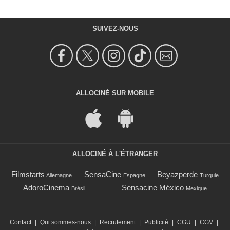
SUIVEZ-NOUS
ALLOCINÉ SUR MOBILE
ALLOCINÉ À L'ÉTRANGER
Filmstarts
SensaCine
Beyazperde
Allemagne
Espagne
Turquie
AdoroCinema
Sensacine México
Brésil
Mexique
Contact
|
Qui sommes-nous
|
Recrutement
|
Publicité
|
CGU
|
CGV
|