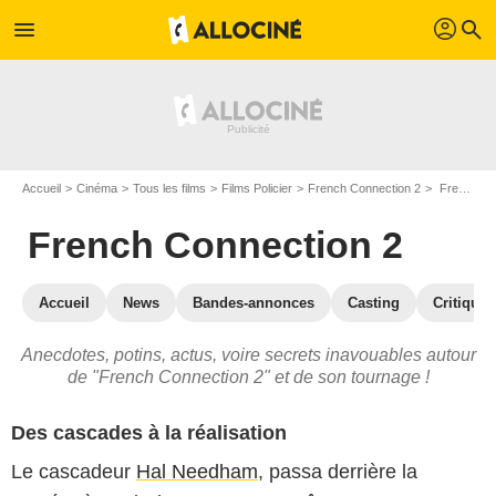
profil
menu
search
Accueil
Cinéma
Tous les films
Films Policier
French Connection 2
French Connection 2 : les secrets du tournage
French Connection 2
Accueil
News
Bandes-annonces
Casting
Critiques
Anecdotes, potins, actus, voire secrets inavouables autour
de "French Connection 2" et de son tournage !
Des cascades à la réalisation
Le cascadeur
Hal Needham
, passa derrière la